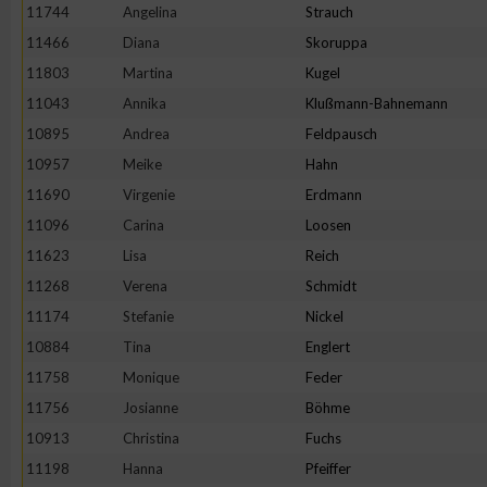
11744
Angelina
Strauch
Erstellung von Profilen zur Personalisierung von Inhalten
11466
Diana
Skoruppa
11803
Martina
Kugel
11043
Annika
Klußmann-Bahnemann
Verwendung von Profilen zur Auswahl personalisierter Inhalte
10895
Andrea
Feldpausch
10957
Meike
Hahn
Messung der Werbeleistung
11690
Virgenie
Erdmann
11096
Carina
Loosen
Messung der Performance von Inhalten
11623
Lisa
Reich
11268
Verena
Schmidt
Analyse von Zielgruppen durch Statistiken oder Kombinatione
11174
Stefanie
Nickel
verschiedenen Quellen
10884
Tina
Englert
11758
Monique
Feder
Entwicklung und Verbesserung der Angebote
11756
Josianne
Böhme
10913
Christina
Fuchs
Verwendung reduzierter Daten zur Auswahl von Inhalten
11198
Hanna
Pfeiffer