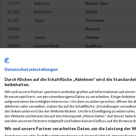
11177
Rebecca
Nisters-Jahn
11742
Katharina
Schötz
11187
Jenny
Ostrowski
10944
--
Noname
11407
Janina
Zwiener
10950
Hannah Marie
Gueffroy
11719
Christina
Bußmer
11799
Sophia
Speßhardt
Datenschutzeinstellungen
11374
Ulli Katharina
Welling
Durch Klicken auf die Schaltfläche „Ablehnen“ wird die Standardei
11583
Latifa
Fatai
beibehalten.
11296
Sara
Schwöppe
Wir und unsere Partner speichern und/oder greifen auf Informationen auf einem G
Browserspeichern, um personenbezogene Daten zu verarbeiten. Einige Anbiete
11447
Katharina
Haase
aufgrund eines berechtigten Interesses. Um dem zu widersprechen, öffnen Sie die
11271
Christine
Schmitt
ablehnen oder verwalten, indem Sie auf die Schaltfläche „Einstellungen verwalten“
der linken unteren Ecke der Website klicken. Um Ihre Einwilligung zu widerrufen, 
10998
Annika
Hügle
der Website und klicken Sie auf den Menüpunkt „Meine Daten“. Auf dieser Seite 
werden unseren Partnern mitgeteilt und haben keinen Einfluss auf die Browserd
11132
Jessica
Menze-Möckel
Wir und unsere Partner verarbeiten Daten, um die Leistung der W
11521
Julia
Bosse
Speichern von oder Zugriff auf Informationen auf einem Endgerät. Verwendung r