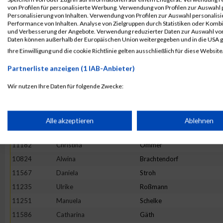
11419
Tamara
Reinwald
von Profilen für personalisierte Werbung. Verwendung von Profilen zur Auswahl p
Personalisierung von Inhalten. Verwendung von Profilen zur Auswahl personalis
11731
Simone
Langen
Performance von Inhalten. Analyse von Zielgruppen durch Statistiken oder Komb
und Verbesserung der Angebote. Verwendung reduzierter Daten zur Auswahl von
11837
Verena
Rensmeyer
Daten können außerhalb der Europäischen Union weitergegeben und in die USA 
11406
Stefanie
Züls
Ihre Einwilligung und die cookie Richtlinie gelten ausschließlich für diese Website
10975
Daniela
Heister
Partnerliste anzeigen (1 IAB-Anbieter)
11252
Jana
Schellhas
Wir nutzen Ihre Daten für folgende Zwecke:
10806
Sarah
Bienert
IAB-Verarbeitungszwecke:
11909
Maria
Topp
10754
Miriam
Gliffe
Speichern von oder Zugriff auf Informationen auf einem Endge
Alle akzeptieren
Ablehnen
11644
Magdalena
Wettberg
11182
Christina
Ommer
Verwendung reduzierter Daten zur Auswahl von Werbeanzeige
10824
Alwina
Brachtendorf
11567
Daniela
Stroh
Erstellung von Profilen für personalisierte Werbung
11235
Ulrike
Roßmann
11251
Manuela
Schelke
Verwendung von Profilen zur Auswahl personalisierter Werbun
11586
Catharina
Gäth