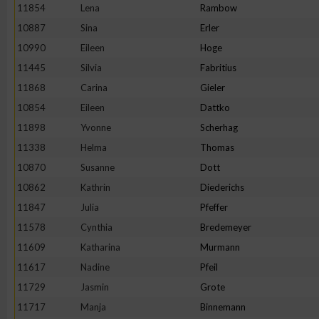
IAB-Besonderheiten:
11854
Lena
Rambow
10887
Sina
Erler
Verwendung genauer Standortdaten
10990
Eileen
Hoge
11445
Silvia
Fabritius
Geräte anhand von aktiv angeforderten Informationen identifi
11868
Carina
Gieler
10854
Eileen
Dattko
Nicht-IAB-Verarbeitungszwecke:
11898
Yvonne
Scherhag
Notwendig
11338
Helma
Thomas
10870
Susanne
Dott
Performance
10862
Kathrin
Diederichs
11847
Julia
Pfeffer
Funktional
11578
Cynthia
Bredemeyer
11609
Katharina
Murmann
11617
Nadine
Pfeil
Werbung
11729
Jasmin
Grote
11717
Manja
Binnemann