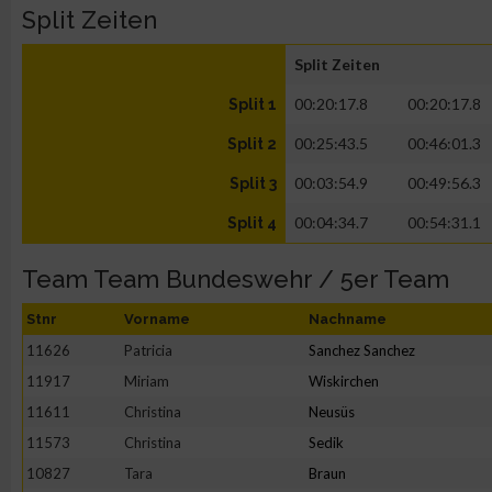
Split Zeiten
Split Zeiten
00:20:17.8
00:20:17.8
Split 1
00:25:43.5
00:46:01.3
Split 2
00:03:54.9
00:49:56.3
Split 3
00:04:34.7
00:54:31.1
Split 4
Team Team Bundeswehr / 5er Team
Stnr
Vorname
Nachname
11626
Patricia
Sanchez Sanchez
11917
Miriam
Wiskirchen
11611
Christina
Neusüs
11573
Christina
Sedik
10827
Tara
Braun