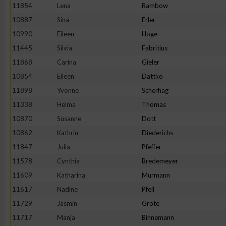
IAB-Besonderheiten:
11854
Lena
Rambow
10887
Sina
Erler
Verwendung genauer Standortdaten
10990
Eileen
Hoge
11445
Silvia
Fabritius
Geräte anhand von aktiv angeforderten Informationen identifi
11868
Carina
Gieler
10854
Eileen
Dattko
Nicht-IAB-Verarbeitungszwecke:
11898
Yvonne
Scherhag
Notwendig
11338
Helma
Thomas
10870
Susanne
Dott
Performance
10862
Kathrin
Diederichs
11847
Julia
Pfeffer
Funktional
11578
Cynthia
Bredemeyer
11609
Katharina
Murmann
11617
Nadine
Pfeil
Werbung
11729
Jasmin
Grote
11717
Manja
Binnemann