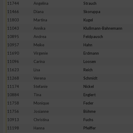
11744
Angelina
Strauch
Erstellung von Profilen zur Personalisierung von Inhalten
11466
Diana
Skoruppa
11803
Martina
Kugel
11043
Annika
Klußmann-Bahnemann
Verwendung von Profilen zur Auswahl personalisierter Inhalte
10895
Andrea
Feldpausch
10957
Meike
Hahn
Messung der Werbeleistung
11690
Virgenie
Erdmann
11096
Carina
Loosen
Messung der Performance von Inhalten
11623
Lisa
Reich
11268
Verena
Schmidt
Analyse von Zielgruppen durch Statistiken oder Kombinatione
11174
Stefanie
Nickel
verschiedenen Quellen
10884
Tina
Englert
11758
Monique
Feder
Entwicklung und Verbesserung der Angebote
11756
Josianne
Böhme
10913
Christina
Fuchs
Verwendung reduzierter Daten zur Auswahl von Inhalten
11198
Hanna
Pfeiffer