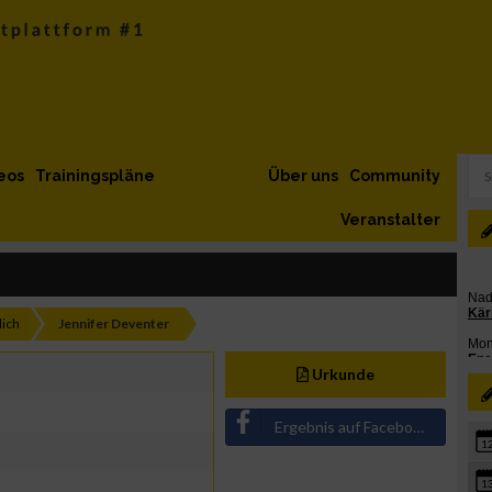
eos
Trainingspläne
Über uns
Community
Veranstalter
ich
Jennifer Deventer
Urkunde
Ergebnis auf Facebook teilen
1
1