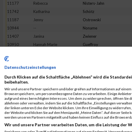
11177
Rebecca
Nisters-Jahn
11742
Katharina
Schötz
11187
Jenny
Ostrowski
10944
--
Noname
11407
Janina
Zwiener
10950
Hannah Marie
Gueffroy
11719
Christina
Bußmer
11799
Sophia
Speßhardt
Datenschutzeinstellungen
11374
Ulli Katharina
Welling
Durch Klicken auf die Schaltfläche „Ablehnen“ wird die Standardei
11583
Latifa
Fatai
beibehalten.
11296
Sara
Schwöppe
Wir und unsere Partner speichern und/oder greifen auf Informationen auf einem G
Browserspeichern, um personenbezogene Daten zu verarbeiten. Einige Anbiete
11447
Katharina
Haase
aufgrund eines berechtigten Interesses. Um dem zu widersprechen, öffnen Sie die
11271
Christine
Schmitt
ablehnen oder verwalten, indem Sie auf die Schaltfläche „Einstellungen verwalten“
der linken unteren Ecke der Website klicken. Um Ihre Einwilligung zu widerrufen, 
10998
Annika
Hügle
der Website und klicken Sie auf den Menüpunkt „Meine Daten“. Auf dieser Seite 
werden unseren Partnern mitgeteilt und haben keinen Einfluss auf die Browserd
11132
Jessica
Menze-Möckel
Wir und unsere Partner verarbeiten Daten, um die Leistung der W
11521
Julia
Bosse
Speichern von oder Zugriff auf Informationen auf einem Endgerät. Verwendung r