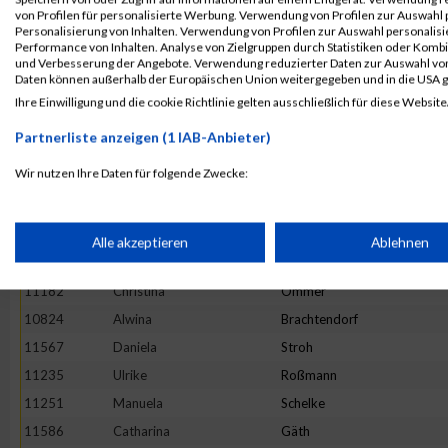
11419
Tamara
Reinwald
von Profilen für personalisierte Werbung. Verwendung von Profilen zur Auswahl p
Personalisierung von Inhalten. Verwendung von Profilen zur Auswahl personalis
11731
Simone
Langen
Performance von Inhalten. Analyse von Zielgruppen durch Statistiken oder Komb
und Verbesserung der Angebote. Verwendung reduzierter Daten zur Auswahl von
11837
Verena
Rensmeyer
Daten können außerhalb der Europäischen Union weitergegeben und in die USA 
11406
Stefanie
Züls
Ihre Einwilligung und die cookie Richtlinie gelten ausschließlich für diese Website
10975
Daniela
Heister
Partnerliste anzeigen (1 IAB-Anbieter)
11252
Jana
Schellhas
Wir nutzen Ihre Daten für folgende Zwecke:
10806
Sarah
Bienert
IAB-Verarbeitungszwecke:
11909
Maria
Topp
10754
Miriam
Gliffe
Speichern von oder Zugriff auf Informationen auf einem Endge
Alle akzeptieren
Ablehnen
11644
Magdalena
Wettberg
11182
Christina
Ommer
Verwendung reduzierter Daten zur Auswahl von Werbeanzeige
10824
Alwina
Brachtendorf
11567
Daniela
Stroh
Erstellung von Profilen für personalisierte Werbung
11235
Ulrike
Roßmann
11251
Manuela
Schelke
Verwendung von Profilen zur Auswahl personalisierter Werbun
11586
Catharina
Gäth