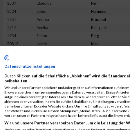
1837
Claudius
Helf
1824
Julius
Hammes
1751
Andrea
Bruchhof
1717
Annika
Banspach
1734
Simon
Berg
50818
Jannik
Klee
1930
Daniel
Matzelt
1918
Victoria
Löhr
Datenschutzeinstellungen
1853
Laura
Jax
Durch Klicken auf die Schaltfläche „Ablehnen“ wird die Standardei
2071
Reinhard
Urban
beibehalten.
1808
Simon
Göbel
Wir und unsere Partner speichern und/oder greifen auf Informationen auf einem G
Browserspeichern, um personenbezogene Daten zu verarbeiten. Einige Anbiete
2117
André Marcel
Welter
aufgrund eines berechtigten Interesses. Um dem zu widersprechen, öffnen Sie die
1896
Sophie
Krießbach
ablehnen oder verwalten, indem Sie auf die Schaltfläche „Einstellungen verwalten“
der linken unteren Ecke der Website klicken. Um Ihre Einwilligung zu widerrufen, 
2110
Charleen
Weyer
der Website und klicken Sie auf den Menüpunkt „Meine Daten“. Auf dieser Seite 
werden unseren Partnern mitgeteilt und haben keinen Einfluss auf die Browserd
1980
Boris
Reinecke
Wir und unsere Partner verarbeiten Daten, um die Leistung der W
2102
Holger
Zuchel
Speichern von oder Zugriff auf Informationen auf einem Endgerät. Verwendung r