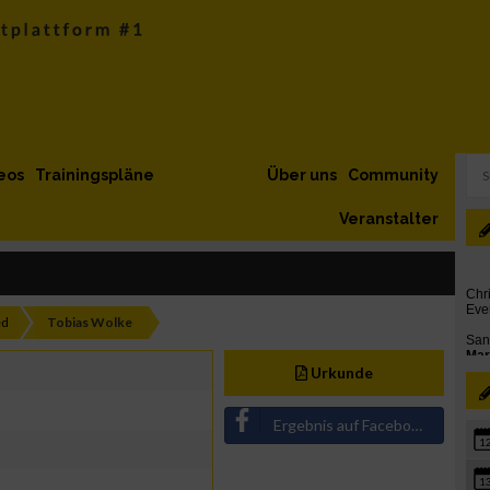
eos
Trainingspläne
Über uns
Community
Veranstalter
ed
Tobias Wolke
Urkunde
Ergebnis auf Facebook teilen
1
1