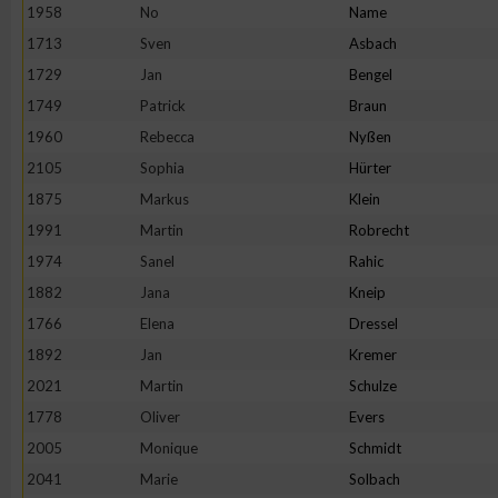
IAB-Besonderheiten:
1958
No
Name
1713
Sven
Asbach
Verwendung genauer Standortdaten
1729
Jan
Bengel
1749
Patrick
Braun
Geräte anhand von aktiv angeforderten Informationen identifi
1960
Rebecca
Nyßen
2105
Sophia
Hürter
Nicht-IAB-Verarbeitungszwecke:
1875
Markus
Klein
Notwendig
1991
Martin
Robrecht
1974
Sanel
Rahic
Performance
1882
Jana
Kneip
1766
Elena
Dressel
Funktional
1892
Jan
Kremer
2021
Martin
Schulze
1778
Oliver
Evers
Werbung
2005
Monique
Schmidt
2041
Marie
Solbach