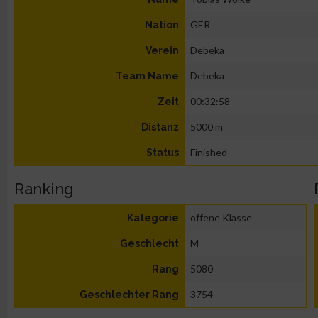
GER
Nation
Debeka
Verein
Debeka
Team Name
00:32:58
Zeit
5000 m
Distanz
Finished
Status
Ranking
offene Klasse
Kategorie
M
Geschlecht
5080
Rang
3754
Geschlechter Rang