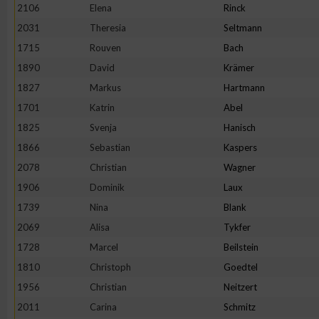
2106
Elena
Rinck
Erstellung von Profilen zur Personalisierung von Inhalten
2031
Theresia
Seltmann
1715
Rouven
Bach
1890
David
Krämer
Verwendung von Profilen zur Auswahl personalisierter Inhalte
1827
Markus
Hartmann
1701
Katrin
Abel
Messung der Werbeleistung
1825
Svenja
Hanisch
1866
Sebastian
Kaspers
Messung der Performance von Inhalten
2078
Christian
Wagner
1906
Dominik
Laux
Analyse von Zielgruppen durch Statistiken oder Kombinatione
1739
Nina
Blank
verschiedenen Quellen
2069
Alisa
Tykfer
1728
Marcel
Beilstein
Entwicklung und Verbesserung der Angebote
1810
Christoph
Goedtel
1956
Christian
Neitzert
Verwendung reduzierter Daten zur Auswahl von Inhalten
2011
Carina
Schmitz