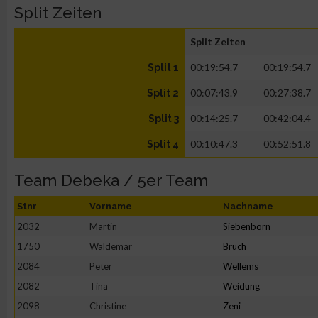
Split Zeiten
Split Zeiten
00:19:54.7
00:19:54.7
Split 1
00:07:43.9
00:27:38.7
Split 2
00:14:25.7
00:42:04.4
Split 3
00:10:47.3
00:52:51.8
Split 4
Team Debeka / 5er Team
Stnr
Vorname
Nachname
2032
Martin
Siebenborn
1750
Waldemar
Bruch
2084
Peter
Wellems
2082
Tina
Weidung
2098
Christine
Zeni