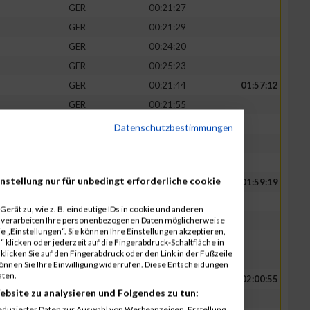
GER
00:21:27
GER
00:21:29
GER
00:24:20
GER
00:25:23
GER
00:21:44
01:57:12
GER
00:21:55
GER
00:22:07
Datenschutzbestimmungen
GER
00:25:40
GER
00:25:46
nstellung nur für unbedingt erforderliche cookie
GER
00:22:15
01:59:19
GER
00:22:20
erät zu, wie z. B. eindeutige IDs in cookie und anderen
r verarbeiten Ihre personenbezogenen Daten möglicherweise
GER
00:22:24
 „Einstellungen“. Sie können Ihre Einstellungen akzeptieren,
GER
00:26:09
 klicken oder jederzeit auf die Fingerabdruck-Schaltfläche in
klicken Sie auf den Fingerabdruck oder den Link in der Fußzeile
GER
00:26:11
können Sie Ihre Einwilligung widerrufen. Diese Entscheidungen
aten.
GER
00:22:44
02:00:55
ebsite zu analysieren und Folgendes zu tun:
GER
00:22:51
eduzierter Daten zur Auswahl von Werbeanzeigen. Erstellung