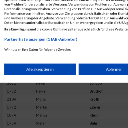
1724
Frederic
Beck
von Profilen für personalisierte Werbung. Verwendung von Profilen zur Auswahl p
Personalisierung von Inhalten. Verwendung von Profilen zur Auswahl personalis
1895
Hannah
Krießbach
Performance von Inhalten. Analyse von Zielgruppen durch Statistiken oder Komb
und Verbesserung der Angebote. Verwendung reduzierter Daten zur Auswahl von
1907
Nathalie
Laux
Daten können außerhalb der Europäischen Union weitergegeben und in die USA 
2090
Daniel
Wiederstein
Ihre Einwilligung und die cookie Richtlinie gelten ausschließlich für diese Website
1799
Daniel
Geisen
Partnerliste anzeigen (1 IAB-Anbieter)
1767
Julian
Dufner
Wir nutzen Ihre Daten für folgende Zwecke:
1904
Sophie
Lambertin
IAB-Verarbeitungszwecke:
1855
Julia
Jochmann
2074
Maurice
Voss
Speichern von oder Zugriff auf Informationen auf einem Endge
Alle akzeptieren
Ablehnen
1851
Ralph
Huschka
2022
Kevin
Schupp
Verwendung reduzierter Daten zur Auswahl von Werbeanzeige
1752
Heike
Bruchof
2104
Mona
Kroth
Erstellung von Profilen für personalisierte Werbung
1772
Martin
Egerer
1874
Marius
Klein
Verwendung von Profilen zur Auswahl personalisierter Werbun
1754
Stefan
Buhr