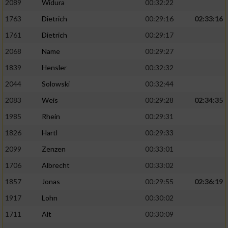
2089
Widura
00:32:22
1763
Dietrich
00:29:16
02:33:16
Analyse von Zielgruppen durch Statistiken
oder Kombinationen von Daten aus
1761
Dietrich
00:29:17
verschiedenen Quellen
2068
Name
00:29:27
Entwicklung und Verbesserung der Angebote
1839
Hensler
00:32:32
2044
Solowski
00:32:44
Verwendung reduzierter Daten zur Auswahl
von Inhalten
2083
Weis
00:29:28
02:34:35
IAB-Besonderheiten:
1985
Rhein
00:29:31
1826
Hartl
00:29:33
Verwendung genauer Standortdaten
2099
Zenzen
00:33:01
Geräte anhand von aktiv angeforderten
1706
Albrecht
00:33:02
Informationen identifizieren
1857
Jonas
00:29:55
02:36:19
Nicht-IAB-Verarbeitungszwecke:
1917
Lohn
00:30:02
Notwendig
1711
Alt
00:30:09