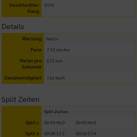
2070
Geschlechter
Rang
Details
Netto
Wertung
7:53 min/km
Pace
2,11 m/s
Meter pro
Sekunde
7,61 km/h
Geschwindigkeit
Split Zeiten
Split Zeiten
00:43:46.0
00:43:46.0
Split 1
00:09:11.3
00:52:57.4
Split 2