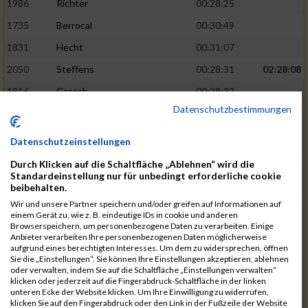
1986
Richter
00:28:25
1735
Berrocal
00:30:49
1831
Hecht
00:31:07
2050
Steffens
00:28:31
02:28:08
1816
Gresch
00:28:32
Datenschutzbestimmungen
1933
Mehlem
00:28:33
1940
Mille
00:31:12
Datenschutzeinstellungen
1988
Riemenschnitter
00:31:20
Durch Klicken auf die Schaltfläche „Ablehnen“ wird die
Standardeinstellung nur für unbedingt erforderliche cookie
1865
Kasper
00:28:34
02:28:33
beibehalten.
2073
Voß
00:28:34
Wir und unsere Partner speichern und/oder greifen auf Informationen auf
einem Gerät zu, wie z. B. eindeutige IDs in cookie und anderen
1976
Rech
00:28:37
Browserspeichern, um personenbezogene Daten zu verarbeiten. Einige
Anbieter verarbeiten Ihre personenbezogenen Daten möglicherweise
1856
Johann
00:31:23
aufgrund eines berechtigten Interesses. Um dem zu widersprechen, öffnen
Sie die „Einstellungen“. Sie können Ihre Einstellungen akzeptieren, ablehnen
1928
Martini
00:31:25
oder verwalten, indem Sie auf die Schaltfläche „Einstellungen verwalten“
klicken oder jederzeit auf die Fingerabdruck-Schaltfläche in der linken
1944
Mrsic
00:28:40
02:29:00
unteren Ecke der Website klicken. Um Ihre Einwilligung zu widerrufen,
klicken Sie auf den Fingerabdruck oder den Link in der Fußzeile der Website