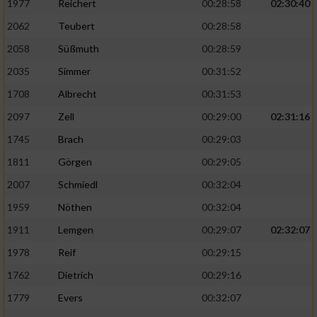
Speichern von oder Zugriff auf Informationen
1977
Reichert
00:28:58
02:30:40
auf einem Endgerät
2062
Teubert
00:28:58
Verwendung reduzierter Daten zur Auswahl
2058
Süßmuth
00:28:59
von Werbeanzeigen
2035
Simmer
00:31:52
Erstellung von Profilen für personalisierte
1708
Albrecht
00:31:53
Werbung
2097
Zell
00:29:00
02:31:16
Verwendung von Profilen zur Auswahl
1745
Brach
00:29:03
personalisierter Werbung
1811
Görgen
00:29:05
Erstellung von Profilen zur Personalisierung
2007
Schmiedl
00:32:04
von Inhalten
1959
Nöthen
00:32:04
Verwendung von Profilen zur Auswahl
1911
Lemgen
00:29:07
02:32:07
personalisierter Inhalte
1978
Reif
00:29:15
Messung der Werbeleistung
1762
Dietrich
00:29:16
1779
Evers
00:32:07
Messung der Performance von Inhalten