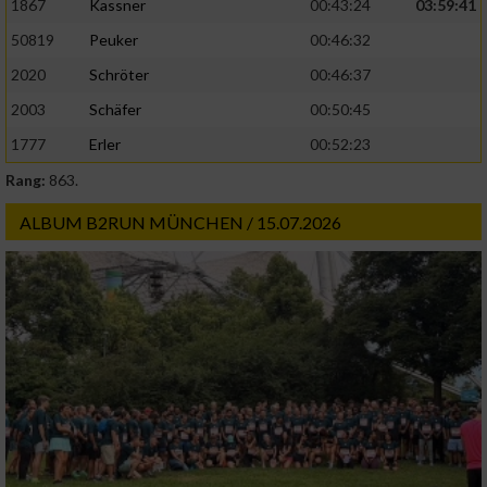
1867
Kassner
00:43:24
03:59:41
50819
Peuker
00:46:32
2020
Schröter
00:46:37
2003
Schäfer
00:50:45
1777
Erler
00:52:23
Rang:
863.
ALBUM B2RUN MÜNCHEN / 15.07.2026