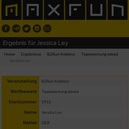
Ergebnis für Jessica Ley
Home
Ergebnisse
B2Run Koblenz
Teamwertung mixed
Jessica Ley
B2Run Koblenz
Veranstaltung
Teamwertung mixed
Wettbewerb
1913
Startnummer
Jessica Ley
Name
GER
Nation