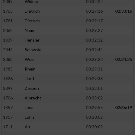
2089
Widura
00:32:22
1763
Dietrich
00:29:16
02:33:16
Analyse von Zielgruppen durch Statistiken
oder Kombinationen von Daten aus
1761
Dietrich
00:29:17
verschiedenen Quellen
2068
Name
00:29:27
Entwicklung und Verbesserung der Angebote
1839
Hensler
00:32:32
2044
Solowski
00:32:44
Verwendung reduzierter Daten zur Auswahl
von Inhalten
2083
Weis
00:29:28
02:34:35
IAB-Besonderheiten:
1985
Rhein
00:29:31
1826
Hartl
00:29:33
Verwendung genauer Standortdaten
2099
Zenzen
00:33:01
Geräte anhand von aktiv angeforderten
1706
Albrecht
00:33:02
Informationen identifizieren
1857
Jonas
00:29:55
02:36:19
Nicht-IAB-Verarbeitungszwecke:
1917
Lohn
00:30:02
Notwendig
1711
Alt
00:30:09