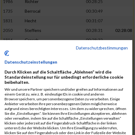
1986
Richter
00:28:25
1735
Berrocal
00:30:49
1831
Hecht
00:31:07
2050
Steffens
00:28:31
02:28:08
1816
Gresch
00:28:32
Datenschutzbestimmungen
1933
Mehlem
00:28:33
1940
Mille
00:31:12
Datenschutzeinstellungen
1988
Riemenschnitter
00:31:20
Durch Klicken auf die Schaltfläche „Ablehnen“ wird die
Standardeinstellung nur für unbedingt erforderliche cookie
1865
Kasper
00:28:34
02:28:33
beibehalten.
2073
Voß
00:28:34
Wir und unsere Partner speichern und/oder greifen auf Informationen auf
einem Gerät zu, wie z. B. eindeutige IDs in cookie und anderen
1976
Rech
00:28:37
Browserspeichern, um personenbezogene Daten zu verarbeiten. Einige
Anbieter verarbeiten Ihre personenbezogenen Daten möglicherweise
1856
Johann
00:31:23
aufgrund eines berechtigten Interesses. Um dem zu widersprechen, öffnen
Sie die „Einstellungen“. Sie können Ihre Einstellungen akzeptieren, ablehnen
1928
Martini
00:31:25
oder verwalten, indem Sie auf die Schaltfläche „Einstellungen verwalten“
klicken oder jederzeit auf die Fingerabdruck-Schaltfläche in der linken
1944
Mrsic
00:28:40
02:29:00
unteren Ecke der Website klicken. Um Ihre Einwilligung zu widerrufen,
klicken Sie auf den Fingerabdruck oder den Link in der Fußzeile der Website