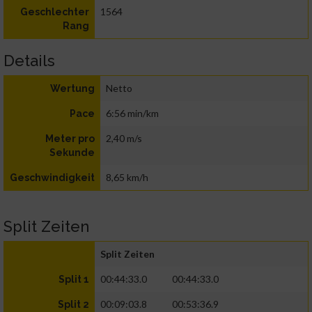
1564
Geschlechter
Rang
Details
Netto
Wertung
6:56 min/km
Pace
2,40 m/s
Meter pro
Sekunde
8,65 km/h
Geschwindigkeit
Split Zeiten
Split Zeiten
00:44:33.0
00:44:33.0
Split 1
00:09:03.8
00:53:36.9
Split 2