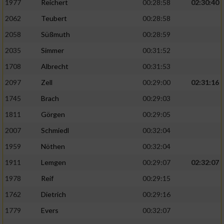
Speichern von oder Zugriff auf Informationen
1977
Reichert
00:28:58
02:30:40
auf einem Endgerät
2062
Teubert
00:28:58
Verwendung reduzierter Daten zur Auswahl
2058
Süßmuth
00:28:59
von Werbeanzeigen
2035
Simmer
00:31:52
Erstellung von Profilen für personalisierte
1708
Albrecht
00:31:53
Werbung
2097
Zell
00:29:00
02:31:16
Verwendung von Profilen zur Auswahl
1745
Brach
00:29:03
personalisierter Werbung
1811
Görgen
00:29:05
Erstellung von Profilen zur Personalisierung
2007
Schmiedl
00:32:04
von Inhalten
1959
Nöthen
00:32:04
Verwendung von Profilen zur Auswahl
1911
Lemgen
00:29:07
02:32:07
personalisierter Inhalte
1978
Reif
00:29:15
Messung der Werbeleistung
1762
Dietrich
00:29:16
1779
Evers
00:32:07
Messung der Performance von Inhalten