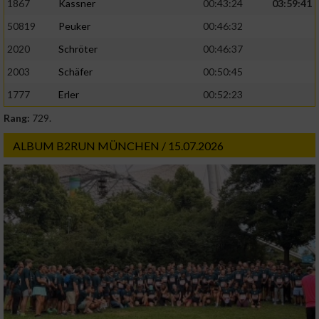
1867
Kassner
00:43:24
03:59:41
50819
Peuker
00:46:32
2020
Schröter
00:46:37
2003
Schäfer
00:50:45
1777
Erler
00:52:23
Rang:
729.
ALBUM B2RUN MÜNCHEN / 15.07.2026