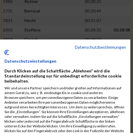
1986
Richter
00:28:25
1735
Berrocal
00:30:49
1831
Hecht
00:31:07
2050
Steffens
00:28:31
02:28:08
1816
Gresch
00:28:32
Datenschutzbestimmungen
1933
Mehlem
00:28:33
1940
Mille
00:31:12
Datenschutzeinstellungen
1988
Riemenschnitter
00:31:20
Durch Klicken auf die Schaltfläche „Ablehnen“ wird die
Standardeinstellung nur für unbedingt erforderliche cookie
1865
Kasper
00:28:34
02:28:33
beibehalten.
2073
Voß
00:28:34
Wir und unsere Partner speichern und/oder greifen auf Informationen auf
einem Gerät zu, wie z. B. eindeutige IDs in cookie und anderen
1976
Rech
00:28:37
Browserspeichern, um personenbezogene Daten zu verarbeiten. Einige
Anbieter verarbeiten Ihre personenbezogenen Daten möglicherweise
1856
Johann
00:31:23
aufgrund eines berechtigten Interesses. Um dem zu widersprechen, öffnen
Sie die „Einstellungen“. Sie können Ihre Einstellungen akzeptieren, ablehnen
1928
Martini
00:31:25
oder verwalten, indem Sie auf die Schaltfläche „Einstellungen verwalten“
klicken oder jederzeit auf die Fingerabdruck-Schaltfläche in der linken
1944
Mrsic
00:28:40
02:29:00
unteren Ecke der Website klicken. Um Ihre Einwilligung zu widerrufen,
klicken Sie auf den Fingerabdruck oder den Link in der Fußzeile der Website