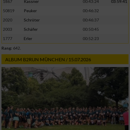
1867
Kassner
00:43:24
03:59:41
50819
Peuker
00:46:32
2020
Schröter
00:46:37
2003
Schäfer
00:50:45
1777
Erler
00:52:23
Rang:
642.
ALBUM B2RUN MÜNCHEN / 15.07.2026