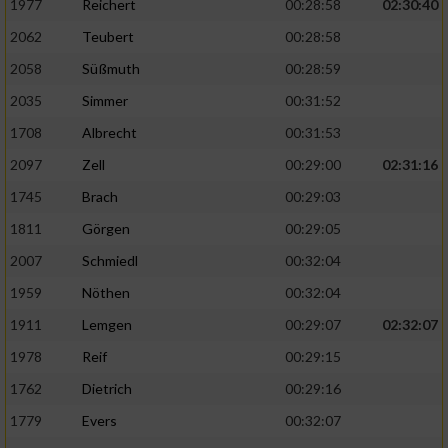
Speichern von oder Zugriff auf Informationen
1977
Reichert
00:28:58
02:30:40
auf einem Endgerät
2062
Teubert
00:28:58
Verwendung reduzierter Daten zur Auswahl
2058
Süßmuth
00:28:59
von Werbeanzeigen
2035
Simmer
00:31:52
Erstellung von Profilen für personalisierte
1708
Albrecht
00:31:53
Werbung
2097
Zell
00:29:00
02:31:16
Verwendung von Profilen zur Auswahl
1745
Brach
00:29:03
personalisierter Werbung
1811
Görgen
00:29:05
Erstellung von Profilen zur Personalisierung
2007
Schmiedl
00:32:04
von Inhalten
1959
Nöthen
00:32:04
Verwendung von Profilen zur Auswahl
1911
Lemgen
00:29:07
02:32:07
personalisierter Inhalte
1978
Reif
00:29:15
Messung der Werbeleistung
1762
Dietrich
00:29:16
1779
Evers
00:32:07
Messung der Performance von Inhalten