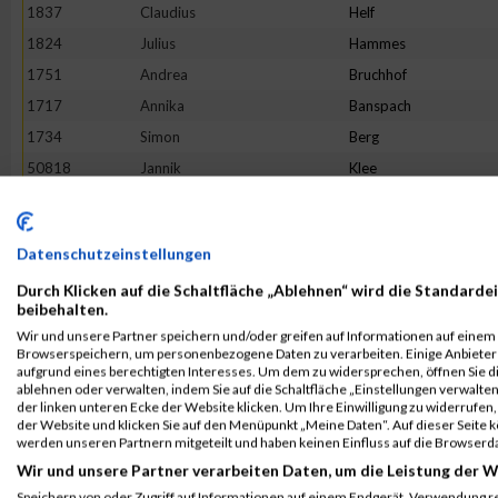
1837
Claudius
Helf
1824
Julius
Hammes
1751
Andrea
Bruchhof
1717
Annika
Banspach
1734
Simon
Berg
50818
Jannik
Klee
1930
Daniel
Matzelt
1918
Victoria
Löhr
Datenschutzeinstellungen
1853
Laura
Jax
Durch Klicken auf die Schaltfläche „Ablehnen“ wird die Standardei
2071
Reinhard
Urban
beibehalten.
1808
Simon
Göbel
Wir und unsere Partner speichern und/oder greifen auf Informationen auf einem G
Browserspeichern, um personenbezogene Daten zu verarbeiten. Einige Anbiete
2117
André Marcel
Welter
aufgrund eines berechtigten Interesses. Um dem zu widersprechen, öffnen Sie die
1896
Sophie
Krießbach
ablehnen oder verwalten, indem Sie auf die Schaltfläche „Einstellungen verwalten“
der linken unteren Ecke der Website klicken. Um Ihre Einwilligung zu widerrufen, 
2110
Charleen
Weyer
der Website und klicken Sie auf den Menüpunkt „Meine Daten“. Auf dieser Seite 
werden unseren Partnern mitgeteilt und haben keinen Einfluss auf die Browserd
1980
Boris
Reinecke
Wir und unsere Partner verarbeiten Daten, um die Leistung der W
2102
Holger
Zuchel
Speichern von oder Zugriff auf Informationen auf einem Endgerät. Verwendung r