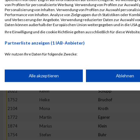
1724
Frederic
Beck
von Profilen für personalisierte Werbung. Verwendung von Profilen zur Auswahl p
Personalisierung von Inhalten. Verwendung von Profilen zur Auswahl personalis
1895
Hannah
Krießbach
Performance von Inhalten. Analyse von Zielgruppen durch Statistiken oder Komb
und Verbesserung der Angebote. Verwendung reduzierter Daten zur Auswahl von
1907
Nathalie
Laux
Daten können außerhalb der Europäischen Union weitergegeben und in die USA 
2090
Daniel
Wiederstein
Ihre Einwilligung und die cookie Richtlinie gelten ausschließlich für diese Website
1799
Daniel
Geisen
Partnerliste anzeigen (1 IAB-Anbieter)
1767
Julian
Dufner
Wir nutzen Ihre Daten für folgende Zwecke:
1904
Sophie
Lambertin
IAB-Verarbeitungszwecke:
1855
Julia
Jochmann
2074
Maurice
Voss
Speichern von oder Zugriff auf Informationen auf einem Endge
Alle akzeptieren
Ablehnen
1851
Ralph
Huschka
2022
Kevin
Schupp
Verwendung reduzierter Daten zur Auswahl von Werbeanzeige
1752
Heike
Bruchof
2104
Mona
Kroth
Erstellung von Profilen für personalisierte Werbung
1772
Martin
Egerer
1874
Marius
Klein
Verwendung von Profilen zur Auswahl personalisierter Werbun
1754
Stefan
Buhr