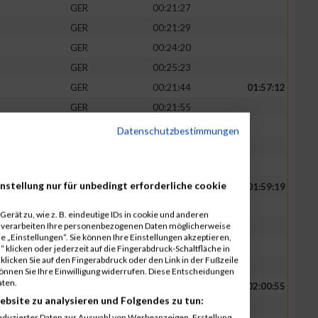
GER
00:21:27
GER
00:21:29
GER
00:24:20
GER
00:25:23
GER
00:21:44
01:57:12
GER
00:21:55
GER
00:22:07
Datenschutzbestimmungen
GER
00:25:40
GER
00:25:46
nstellung nur für unbedingt erforderliche cookie
GER
00:22:15
01:59:19
GER
00:22:20
erät zu, wie z. B. eindeutige IDs in cookie und anderen
r verarbeiten Ihre personenbezogenen Daten möglicherweise
GER
00:22:24
 „Einstellungen“. Sie können Ihre Einstellungen akzeptieren,
GER
00:26:09
 klicken oder jederzeit auf die Fingerabdruck-Schaltfläche in
klicken Sie auf den Fingerabdruck oder den Link in der Fußzeile
GER
00:26:11
können Sie Ihre Einwilligung widerrufen. Diese Entscheidungen
aten.
GER
00:22:44
02:00:55
ebsite zu analysieren und Folgendes zu tun:
GER
00:22:51
eduzierter Daten zur Auswahl von Werbeanzeigen. Erstellung