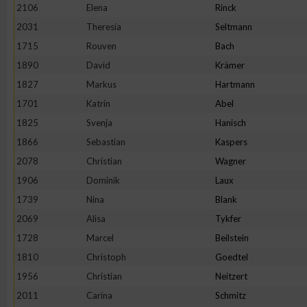
2106
Elena
Rinck
Erstellung von Profilen zur Personalisierung von Inhalten
2031
Theresia
Seltmann
1715
Rouven
Bach
1890
David
Krämer
Verwendung von Profilen zur Auswahl personalisierter Inhalte
1827
Markus
Hartmann
1701
Katrin
Abel
Messung der Werbeleistung
1825
Svenja
Hanisch
1866
Sebastian
Kaspers
Messung der Performance von Inhalten
2078
Christian
Wagner
1906
Dominik
Laux
Analyse von Zielgruppen durch Statistiken oder Kombinatione
1739
Nina
Blank
verschiedenen Quellen
2069
Alisa
Tykfer
1728
Marcel
Beilstein
Entwicklung und Verbesserung der Angebote
1810
Christoph
Goedtel
1956
Christian
Neitzert
Verwendung reduzierter Daten zur Auswahl von Inhalten
2011
Carina
Schmitz