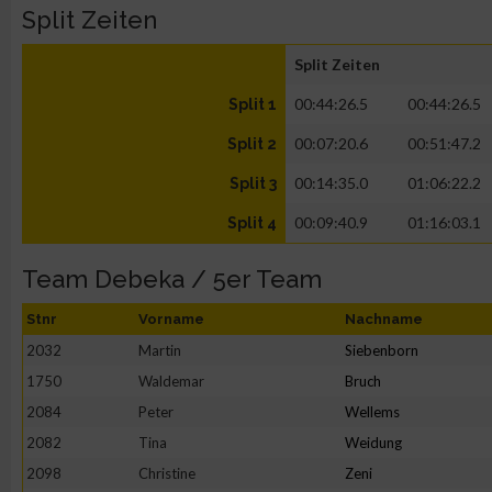
Split Zeiten
Split Zeiten
00:44:26.5
00:44:26.5
Split 1
00:07:20.6
00:51:47.2
Split 2
00:14:35.0
01:06:22.2
Split 3
00:09:40.9
01:16:03.1
Split 4
Team Debeka / 5er Team
Stnr
Vorname
Nachname
2032
Martin
Siebenborn
1750
Waldemar
Bruch
2084
Peter
Wellems
2082
Tina
Weidung
2098
Christine
Zeni