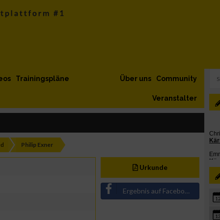
eos
Trainingspläne
Über uns
Community
Veranstalter
ed
Philip Exner
Urkunde
Ergebnis auf Facebook teilen
1
1