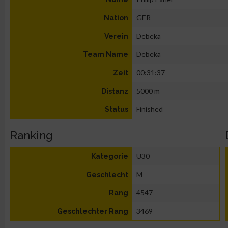
GER
Nation
Debeka
Verein
Debeka
Team Name
00:31:37
Zeit
5000 m
Distanz
Finished
Status
Ranking
Ü30
Kategorie
M
Geschlecht
4547
Rang
3469
Geschlechter Rang