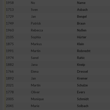
IAB-Besonderheiten:
1958
No
Name
1713
Sven
Asbach
Verwendung genauer Standortdaten
1729
Jan
Bengel
1749
Patrick
Braun
Geräte anhand von aktiv angeforderten Informationen identifi
1960
Rebecca
Nyßen
2105
Sophia
Hürter
Nicht-IAB-Verarbeitungszwecke:
1875
Markus
Klein
Notwendig
1991
Martin
Robrecht
1974
Sanel
Rahic
Performance
1882
Jana
Kneip
1766
Elena
Dressel
Funktional
1892
Jan
Kremer
2021
Martin
Schulze
1778
Oliver
Evers
Werbung
2005
Monique
Schmidt
2041
Marie
Solbach