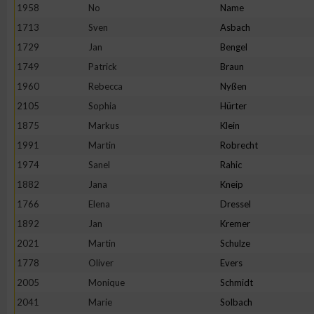
IAB-Besonderheiten:
1958
No
Name
1713
Sven
Asbach
Verwendung genauer Standortdaten
1729
Jan
Bengel
1749
Patrick
Braun
Geräte anhand von aktiv angeforderten Informationen identifi
1960
Rebecca
Nyßen
2105
Sophia
Hürter
Nicht-IAB-Verarbeitungszwecke:
1875
Markus
Klein
Notwendig
1991
Martin
Robrecht
1974
Sanel
Rahic
Performance
1882
Jana
Kneip
1766
Elena
Dressel
Funktional
1892
Jan
Kremer
2021
Martin
Schulze
1778
Oliver
Evers
Werbung
2005
Monique
Schmidt
2041
Marie
Solbach