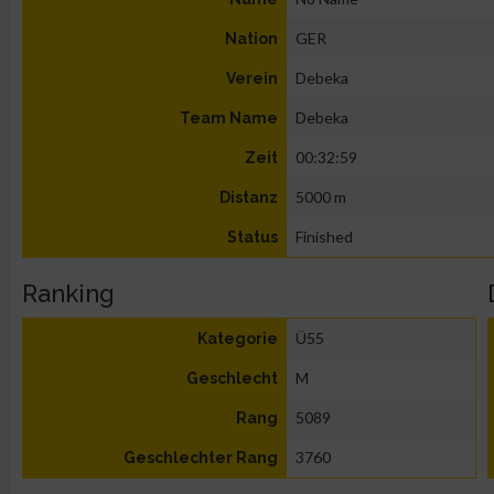
GER
Nation
Debeka
Verein
Debeka
Team Name
00:32:59
Zeit
5000 m
Distanz
Finished
Status
Ranking
Ü55
Kategorie
M
Geschlecht
5089
Rang
3760
Geschlechter Rang