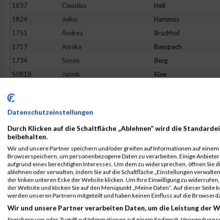
1837
Claudius
Helf
1824
Julius
Hammes
1751
Andrea
Bruchhof
1717
Annika
Banspach
1734
Simon
Berg
50818
Jannik
Klee
1930
Daniel
Matzelt
1918
Victoria
Löhr
Datenschutzeinstellungen
1853
Laura
Jax
Durch Klicken auf die Schaltfläche „Ablehnen“ wird die Standardei
2071
Reinhard
Urban
beibehalten.
1808
Simon
Göbel
Wir und unsere Partner speichern und/oder greifen auf Informationen auf einem G
Browserspeichern, um personenbezogene Daten zu verarbeiten. Einige Anbiete
2117
André Marcel
Welter
aufgrund eines berechtigten Interesses. Um dem zu widersprechen, öffnen Sie die
1896
Sophie
Krießbach
ablehnen oder verwalten, indem Sie auf die Schaltfläche „Einstellungen verwalten“
der linken unteren Ecke der Website klicken. Um Ihre Einwilligung zu widerrufen, 
2110
Charleen
Weyer
der Website und klicken Sie auf den Menüpunkt „Meine Daten“. Auf dieser Seite 
werden unseren Partnern mitgeteilt und haben keinen Einfluss auf die Browserd
1980
Boris
Reinecke
Wir und unsere Partner verarbeiten Daten, um die Leistung der W
2102
Holger
Zuchel
Speichern von oder Zugriff auf Informationen auf einem Endgerät. Verwendung r