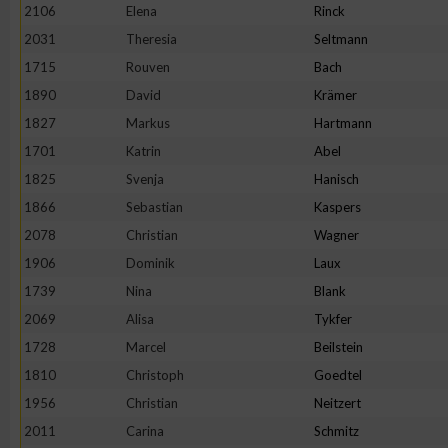
2106
Elena
Rinck
Erstellung von Profilen zur Personalisierung von Inhalten
2031
Theresia
Seltmann
1715
Rouven
Bach
1890
David
Krämer
Verwendung von Profilen zur Auswahl personalisierter Inhalte
1827
Markus
Hartmann
1701
Katrin
Abel
Messung der Werbeleistung
1825
Svenja
Hanisch
1866
Sebastian
Kaspers
Messung der Performance von Inhalten
2078
Christian
Wagner
1906
Dominik
Laux
Analyse von Zielgruppen durch Statistiken oder Kombinatione
1739
Nina
Blank
verschiedenen Quellen
2069
Alisa
Tykfer
1728
Marcel
Beilstein
Entwicklung und Verbesserung der Angebote
1810
Christoph
Goedtel
1956
Christian
Neitzert
Verwendung reduzierter Daten zur Auswahl von Inhalten
2011
Carina
Schmitz