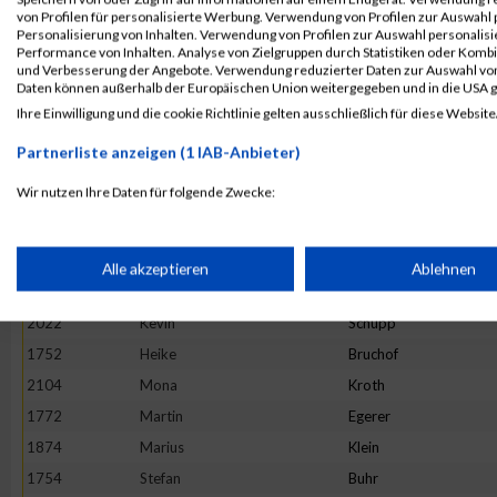
1724
Frederic
Beck
von Profilen für personalisierte Werbung. Verwendung von Profilen zur Auswahl p
Personalisierung von Inhalten. Verwendung von Profilen zur Auswahl personalis
1895
Hannah
Krießbach
Performance von Inhalten. Analyse von Zielgruppen durch Statistiken oder Komb
und Verbesserung der Angebote. Verwendung reduzierter Daten zur Auswahl von
1907
Nathalie
Laux
Daten können außerhalb der Europäischen Union weitergegeben und in die USA 
2090
Daniel
Wiederstein
Ihre Einwilligung und die cookie Richtlinie gelten ausschließlich für diese Website
1799
Daniel
Geisen
Partnerliste anzeigen (1 IAB-Anbieter)
1767
Julian
Dufner
Wir nutzen Ihre Daten für folgende Zwecke:
1904
Sophie
Lambertin
IAB-Verarbeitungszwecke:
1855
Julia
Jochmann
2074
Maurice
Voss
Speichern von oder Zugriff auf Informationen auf einem Endge
Alle akzeptieren
Ablehnen
1851
Ralph
Huschka
2022
Kevin
Schupp
Verwendung reduzierter Daten zur Auswahl von Werbeanzeige
1752
Heike
Bruchof
2104
Mona
Kroth
Erstellung von Profilen für personalisierte Werbung
1772
Martin
Egerer
1874
Marius
Klein
Verwendung von Profilen zur Auswahl personalisierter Werbun
1754
Stefan
Buhr