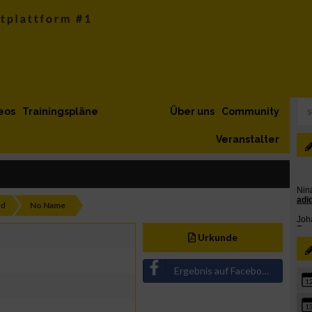
eos
Trainingspläne
Über uns
Community
Veranstalter
ed
No Name
Urkunde
Ergebnis auf Facebook teilen
1
1