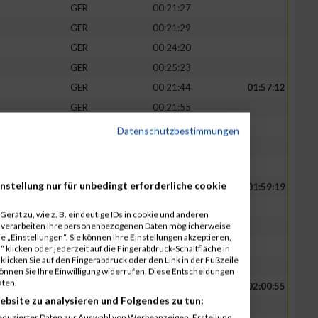
GER
00:21:27
GER
00:21:29
GER
00:24:20
GER
00:25:23
GER
00:21:44
01:57:12
GER
00:21:55
GER
00:22:07
Datenschutzbestimmungen
GER
00:25:40
GER
00:25:46
nstellung nur für unbedingt erforderliche cookie
GER
00:22:15
01:59:19
GER
00:22:20
erät zu, wie z. B. eindeutige IDs in cookie und anderen
r verarbeiten Ihre personenbezogenen Daten möglicherweise
GER
00:22:24
 „Einstellungen“. Sie können Ihre Einstellungen akzeptieren,
GER
00:26:09
 klicken oder jederzeit auf die Fingerabdruck-Schaltfläche in
klicken Sie auf den Fingerabdruck oder den Link in der Fußzeile
GER
00:26:11
können Sie Ihre Einwilligung widerrufen. Diese Entscheidungen
aten.
GER
00:22:44
02:00:55
ebsite zu analysieren und Folgendes zu tun:
GER
00:22:51
eduzierter Daten zur Auswahl von Werbeanzeigen. Erstellung