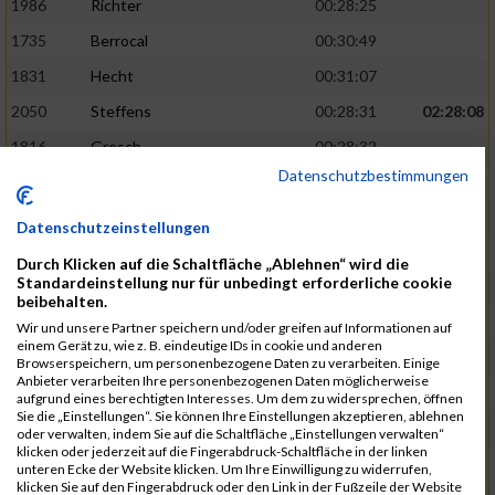
1986
Richter
00:28:25
1735
Berrocal
00:30:49
1831
Hecht
00:31:07
2050
Steffens
00:28:31
02:28:08
1816
Gresch
00:28:32
Datenschutzbestimmungen
1933
Mehlem
00:28:33
1940
Mille
00:31:12
Datenschutzeinstellungen
1988
Riemenschnitter
00:31:20
Durch Klicken auf die Schaltfläche „Ablehnen“ wird die
Standardeinstellung nur für unbedingt erforderliche cookie
1865
Kasper
00:28:34
02:28:33
beibehalten.
2073
Voß
00:28:34
Wir und unsere Partner speichern und/oder greifen auf Informationen auf
einem Gerät zu, wie z. B. eindeutige IDs in cookie und anderen
1976
Rech
00:28:37
Browserspeichern, um personenbezogene Daten zu verarbeiten. Einige
Anbieter verarbeiten Ihre personenbezogenen Daten möglicherweise
1856
Johann
00:31:23
aufgrund eines berechtigten Interesses. Um dem zu widersprechen, öffnen
Sie die „Einstellungen“. Sie können Ihre Einstellungen akzeptieren, ablehnen
1928
Martini
00:31:25
oder verwalten, indem Sie auf die Schaltfläche „Einstellungen verwalten“
klicken oder jederzeit auf die Fingerabdruck-Schaltfläche in der linken
1944
Mrsic
00:28:40
02:29:00
unteren Ecke der Website klicken. Um Ihre Einwilligung zu widerrufen,
klicken Sie auf den Fingerabdruck oder den Link in der Fußzeile der Website