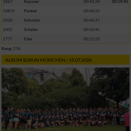
1867
Kassner
00:43:24
03:59:41
50819
Peuker
00:46:32
2020
Schröter
00:46:37
2003
Schäfer
00:50:45
1777
Erler
00:52:23
Rang:
376.
ALBUM B2RUN MÜNCHEN / 15.07.2026