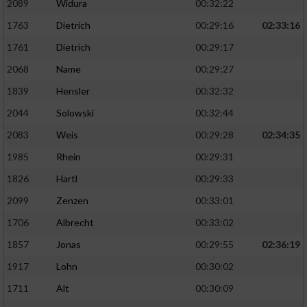
2089
Widura
00:32:22
1763
Dietrich
00:29:16
02:33:16
Analyse von Zielgruppen durch Statistiken
oder Kombinationen von Daten aus
1761
Dietrich
00:29:17
verschiedenen Quellen
2068
Name
00:29:27
Entwicklung und Verbesserung der Angebote
1839
Hensler
00:32:32
2044
Solowski
00:32:44
Verwendung reduzierter Daten zur Auswahl
von Inhalten
2083
Weis
00:29:28
02:34:35
IAB-Besonderheiten:
1985
Rhein
00:29:31
1826
Hartl
00:29:33
Verwendung genauer Standortdaten
2099
Zenzen
00:33:01
Geräte anhand von aktiv angeforderten
1706
Albrecht
00:33:02
Informationen identifizieren
1857
Jonas
00:29:55
02:36:19
Nicht-IAB-Verarbeitungszwecke:
1917
Lohn
00:30:02
Notwendig
1711
Alt
00:30:09