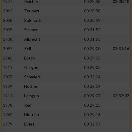
Speichern von oder Zugriff auf Informationen
1977
Reichert
00:28:58
02:30:40
auf einem Endgerät
2062
Teubert
00:28:58
Verwendung reduzierter Daten zur Auswahl
2058
Süßmuth
00:28:59
von Werbeanzeigen
2035
Simmer
00:31:52
Erstellung von Profilen für personalisierte
1708
Albrecht
00:31:53
Werbung
2097
Zell
00:29:00
02:31:16
Verwendung von Profilen zur Auswahl
1745
Brach
00:29:03
personalisierter Werbung
1811
Görgen
00:29:05
Erstellung von Profilen zur Personalisierung
2007
Schmiedl
00:32:04
von Inhalten
1959
Nöthen
00:32:04
Verwendung von Profilen zur Auswahl
1911
Lemgen
00:29:07
02:32:07
personalisierter Inhalte
1978
Reif
00:29:15
Messung der Werbeleistung
1762
Dietrich
00:29:16
1779
Evers
00:32:07
Messung der Performance von Inhalten