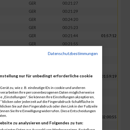
GER
00:21:27
GER
00:21:29
GER
00:24:20
GER
00:25:23
GER
00:21:44
01:57:12
GER
00:21:55
GER
00:22:07
Datenschutzbestimmungen
GER
00:25:40
GER
00:25:46
nstellung nur für unbedingt erforderliche cookie
GER
00:22:15
01:59:19
GER
00:22:20
erät zu, wie z. B. eindeutige IDs in cookie und anderen
r verarbeiten Ihre personenbezogenen Daten möglicherweise
GER
00:22:24
 „Einstellungen“. Sie können Ihre Einstellungen akzeptieren,
GER
00:26:09
 klicken oder jederzeit auf die Fingerabdruck-Schaltfläche in
klicken Sie auf den Fingerabdruck oder den Link in der Fußzeile
GER
00:26:11
können Sie Ihre Einwilligung widerrufen. Diese Entscheidungen
aten.
GER
00:22:44
02:00:55
ebsite zu analysieren und Folgendes zu tun:
GER
00:22:51
eduzierter Daten zur Auswahl von Werbeanzeigen. Erstellung