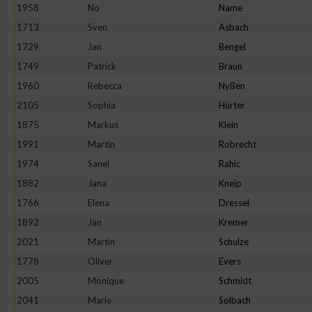
IAB-Besonderheiten:
1958
No
Name
1713
Sven
Asbach
Verwendung genauer Standortdaten
1729
Jan
Bengel
1749
Patrick
Braun
Geräte anhand von aktiv angeforderten Informationen identifi
1960
Rebecca
Nyßen
2105
Sophia
Hürter
Nicht-IAB-Verarbeitungszwecke:
1875
Markus
Klein
Notwendig
1991
Martin
Robrecht
1974
Sanel
Rahic
Performance
1882
Jana
Kneip
1766
Elena
Dressel
Funktional
1892
Jan
Kremer
2021
Martin
Schulze
1778
Oliver
Evers
Werbung
2005
Monique
Schmidt
2041
Marie
Solbach