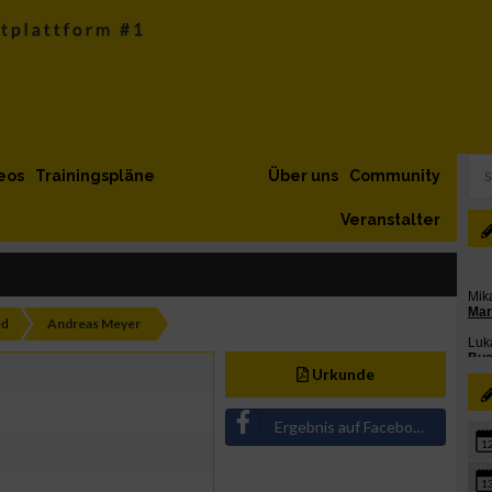
eos
Trainingspläne
Über uns
Community
Veranstalter
ed
Andreas Meyer
Urkunde
Ergebnis auf Facebook teilen
1
1