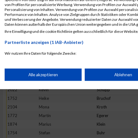
1724
Frederic
Beck
von Profilen für personalisierte Werbung. Verwendung von Profilen zur Auswahl p
Personalisierung von Inhalten. Verwendung von Profilen zur Auswahl personalis
1895
Hannah
Krießbach
Performance von Inhalten. Analyse von Zielgruppen durch Statistiken oder Komb
und Verbesserung der Angebote. Verwendung reduzierter Daten zur Auswahl von
1907
Nathalie
Laux
Daten können außerhalb der Europäischen Union weitergegeben und in die USA 
2090
Daniel
Wiederstein
Ihre Einwilligung und die cookie Richtlinie gelten ausschließlich für diese Website
1799
Daniel
Geisen
Partnerliste anzeigen (1 IAB-Anbieter)
1767
Julian
Dufner
Wir nutzen Ihre Daten für folgende Zwecke:
1904
Sophie
Lambertin
IAB-Verarbeitungszwecke:
1855
Julia
Jochmann
2074
Maurice
Voss
Speichern von oder Zugriff auf Informationen auf einem Endge
Alle akzeptieren
Ablehnen
1851
Ralph
Huschka
2022
Kevin
Schupp
Verwendung reduzierter Daten zur Auswahl von Werbeanzeige
1752
Heike
Bruchof
2104
Mona
Kroth
Erstellung von Profilen für personalisierte Werbung
1772
Martin
Egerer
1874
Marius
Klein
Verwendung von Profilen zur Auswahl personalisierter Werbun
1754
Stefan
Buhr