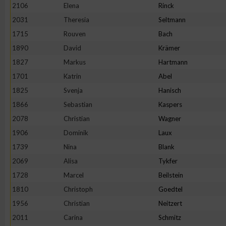
2106
Elena
Rinck
Erstellung von Profilen zur Personalisierung von Inhalten
2031
Theresia
Seltmann
1715
Rouven
Bach
1890
David
Krämer
Verwendung von Profilen zur Auswahl personalisierter Inhalte
1827
Markus
Hartmann
1701
Katrin
Abel
Messung der Werbeleistung
1825
Svenja
Hanisch
1866
Sebastian
Kaspers
Messung der Performance von Inhalten
2078
Christian
Wagner
1906
Dominik
Laux
Analyse von Zielgruppen durch Statistiken oder Kombinatione
1739
Nina
Blank
verschiedenen Quellen
2069
Alisa
Tykfer
1728
Marcel
Beilstein
Entwicklung und Verbesserung der Angebote
1810
Christoph
Goedtel
1956
Christian
Neitzert
Verwendung reduzierter Daten zur Auswahl von Inhalten
2011
Carina
Schmitz