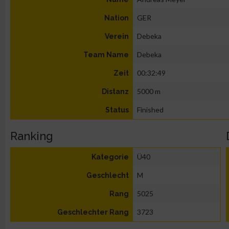
GER
Nation
Debeka
Verein
Debeka
Team Name
00:32:49
Zeit
5000 m
Distanz
Finished
Status
Ranking
Ü40
Kategorie
M
Geschlecht
5025
Rang
3723
Geschlechter Rang