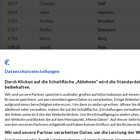
1837
Claudius
Helf
1824
Julius
Hammes
1751
Andrea
Bruchhof
1717
Annika
Banspach
1734
Simon
Berg
50818
Jannik
Klee
1930
Daniel
Matzelt
1918
Victoria
Löhr
Datenschutzeinstellungen
1853
Laura
Jax
Durch Klicken auf die Schaltfläche „Ablehnen“ wird die Standardei
2071
Reinhard
Urban
beibehalten.
1808
Simon
Göbel
Wir und unsere Partner speichern und/oder greifen auf Informationen auf einem G
Browserspeichern, um personenbezogene Daten zu verarbeiten. Einige Anbiete
2117
André Marcel
Welter
aufgrund eines berechtigten Interesses. Um dem zu widersprechen, öffnen Sie die
1896
Sophie
Krießbach
ablehnen oder verwalten, indem Sie auf die Schaltfläche „Einstellungen verwalten“
der linken unteren Ecke der Website klicken. Um Ihre Einwilligung zu widerrufen, 
2110
Charleen
Weyer
der Website und klicken Sie auf den Menüpunkt „Meine Daten“. Auf dieser Seite 
werden unseren Partnern mitgeteilt und haben keinen Einfluss auf die Browserd
1980
Boris
Reinecke
Wir und unsere Partner verarbeiten Daten, um die Leistung der W
2102
Holger
Zuchel
Speichern von oder Zugriff auf Informationen auf einem Endgerät. Verwendung r