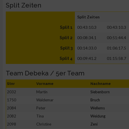
Split Zeiten
Split Zeiten
00:43:10.3
00:43:10.3
Split 1
00:08:34.1
00:51:44.4
Split 2
00:14:33.0
01:06:17.5
Split 3
00:09:41.2
01:15:58.7
Split 4
Team Debeka / 5er Team
Stnr
Vorname
Nachname
2032
Martin
Siebenborn
1750
Waldemar
Bruch
2084
Peter
Wellems
2082
Tina
Weidung
2098
Christine
Zeni