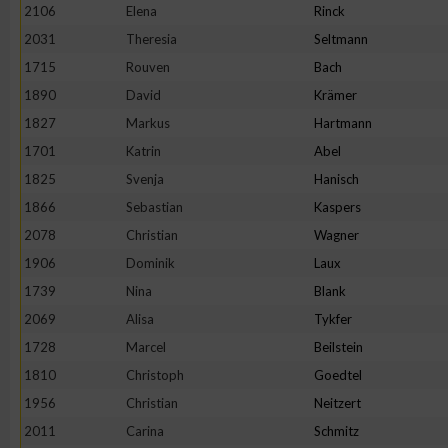
2106
Elena
Rinck
Erstellung von Profilen zur Personalisierung von Inhalten
2031
Theresia
Seltmann
1715
Rouven
Bach
1890
David
Krämer
Verwendung von Profilen zur Auswahl personalisierter Inhalte
1827
Markus
Hartmann
1701
Katrin
Abel
Messung der Werbeleistung
1825
Svenja
Hanisch
1866
Sebastian
Kaspers
Messung der Performance von Inhalten
2078
Christian
Wagner
1906
Dominik
Laux
Analyse von Zielgruppen durch Statistiken oder Kombinatione
1739
Nina
Blank
verschiedenen Quellen
2069
Alisa
Tykfer
1728
Marcel
Beilstein
Entwicklung und Verbesserung der Angebote
1810
Christoph
Goedtel
1956
Christian
Neitzert
Verwendung reduzierter Daten zur Auswahl von Inhalten
2011
Carina
Schmitz