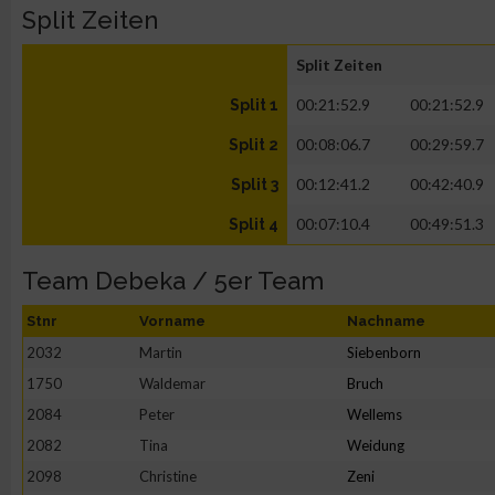
Split Zeiten
Split Zeiten
00:21:52.9
00:21:52.9
Split 1
00:08:06.7
00:29:59.7
Split 2
00:12:41.2
00:42:40.9
Split 3
00:07:10.4
00:49:51.3
Split 4
Team Debeka / 5er Team
Stnr
Vorname
Nachname
2032
Martin
Siebenborn
1750
Waldemar
Bruch
2084
Peter
Wellems
2082
Tina
Weidung
2098
Christine
Zeni