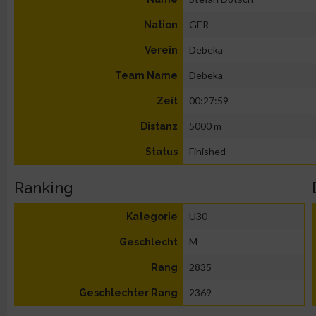
GER
Nation
Debeka
Verein
Debeka
Team Name
00:27:59
Zeit
5000 m
Distanz
Finished
Status
Ranking
Ü30
Kategorie
M
Geschlecht
2835
Rang
2369
Geschlechter Rang