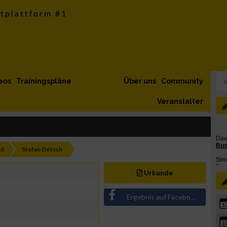
eos
Trainingspläne
Über uns
Community
Veranstalter
ed
Stefan Dötsch
Urkunde
Ergebnis auf Facebook teilen
1
1