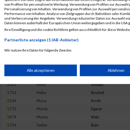
1724
Frederic
Beck
von Profilen für personalisierte Werbung. Verwendung von Profilen zur Auswahl p
Personalisierung von Inhalten. Verwendung von Profilen zur Auswahl personalis
1895
Hannah
Krießbach
Performance von Inhalten. Analyse von Zielgruppen durch Statistiken oder Komb
und Verbesserung der Angebote. Verwendung reduzierter Daten zur Auswahl von
1907
Nathalie
Laux
Daten können außerhalb der Europäischen Union weitergegeben und in die USA 
2090
Daniel
Wiederstein
Ihre Einwilligung und die cookie Richtlinie gelten ausschließlich für diese Website
1799
Daniel
Geisen
Partnerliste anzeigen (1 IAB-Anbieter)
1767
Julian
Dufner
Wir nutzen Ihre Daten für folgende Zwecke:
1904
Sophie
Lambertin
IAB-Verarbeitungszwecke:
1855
Julia
Jochmann
2074
Maurice
Voss
Speichern von oder Zugriff auf Informationen auf einem Endge
Alle akzeptieren
Ablehnen
1851
Ralph
Huschka
2022
Kevin
Schupp
Verwendung reduzierter Daten zur Auswahl von Werbeanzeige
1752
Heike
Bruchof
2104
Mona
Kroth
Erstellung von Profilen für personalisierte Werbung
1772
Martin
Egerer
1874
Marius
Klein
Verwendung von Profilen zur Auswahl personalisierter Werbun
1754
Stefan
Buhr