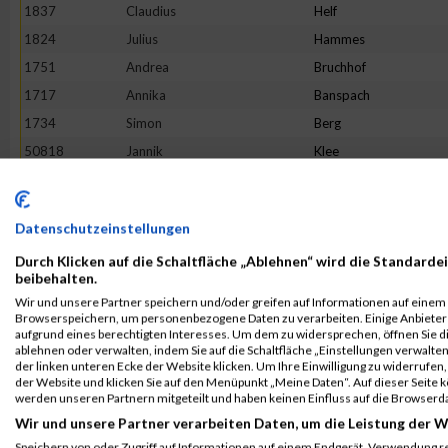
1837
Claudius
Helf
1824
Julius
Hammes
1751
Andrea
Bruchhof
1717
Annika
Banspach
1734
Simon
Berg
50818
Jannik
Klee
1930
Daniel
Matzelt
1918
Victoria
Löhr
Datenschutzeinstellungen
1853
Laura
Jax
Durch Klicken auf die Schaltfläche „Ablehnen“ wird die Standardei
2071
Reinhard
Urban
beibehalten.
1808
Simon
Göbel
Wir und unsere Partner speichern und/oder greifen auf Informationen auf einem G
Browserspeichern, um personenbezogene Daten zu verarbeiten. Einige Anbiete
2117
André Marcel
Welter
aufgrund eines berechtigten Interesses. Um dem zu widersprechen, öffnen Sie die
1896
Sophie
Krießbach
ablehnen oder verwalten, indem Sie auf die Schaltfläche „Einstellungen verwalten“
der linken unteren Ecke der Website klicken. Um Ihre Einwilligung zu widerrufen, 
2110
Charleen
Weyer
der Website und klicken Sie auf den Menüpunkt „Meine Daten“. Auf dieser Seite 
werden unseren Partnern mitgeteilt und haben keinen Einfluss auf die Browserd
1980
Boris
Reinecke
Wir und unsere Partner verarbeiten Daten, um die Leistung der W
2102
Holger
Zuchel
Speichern von oder Zugriff auf Informationen auf einem Endgerät. Verwendung r