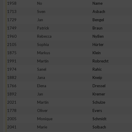
IAB-Besonderheiten:
1958
No
Name
1713
Sven
Asbach
Verwendung genauer Standortdaten
1729
Jan
Bengel
1749
Patrick
Braun
Geräte anhand von aktiv angeforderten Informationen identifi
1960
Rebecca
Nyßen
2105
Sophia
Hürter
Nicht-IAB-Verarbeitungszwecke:
1875
Markus
Klein
Notwendig
1991
Martin
Robrecht
1974
Sanel
Rahic
Performance
1882
Jana
Kneip
1766
Elena
Dressel
Funktional
1892
Jan
Kremer
2021
Martin
Schulze
1778
Oliver
Evers
Werbung
2005
Monique
Schmidt
2041
Marie
Solbach