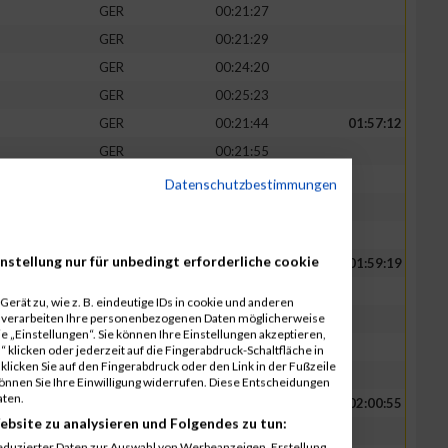
GER
00:21:27
GER
00:21:29
GER
00:24:20
GER
00:25:23
GER
00:21:44
01:57:12
GER
00:21:55
GER
00:22:07
Datenschutzbestimmungen
GER
00:25:40
GER
00:25:46
nstellung nur für unbedingt erforderliche cookie
GER
00:22:15
01:59:19
GER
00:22:20
erät zu, wie z. B. eindeutige IDs in cookie und anderen
r verarbeiten Ihre personenbezogenen Daten möglicherweise
GER
00:22:24
 „Einstellungen“. Sie können Ihre Einstellungen akzeptieren,
GER
00:26:09
 klicken oder jederzeit auf die Fingerabdruck-Schaltfläche in
klicken Sie auf den Fingerabdruck oder den Link in der Fußzeile
GER
00:26:11
können Sie Ihre Einwilligung widerrufen. Diese Entscheidungen
aten.
GER
00:22:44
02:00:55
ebsite zu analysieren und Folgendes zu tun:
GER
00:22:51
eduzierter Daten zur Auswahl von Werbeanzeigen. Erstellung