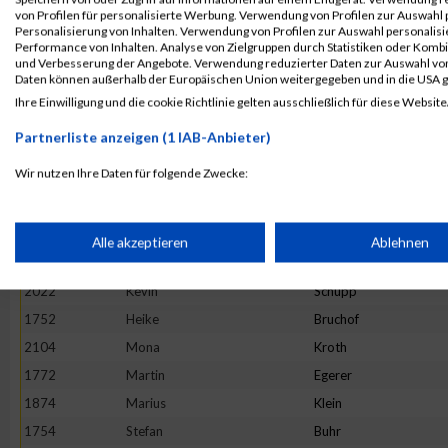
1724
Frederic
Beck
von Profilen für personalisierte Werbung. Verwendung von Profilen zur Auswahl p
Personalisierung von Inhalten. Verwendung von Profilen zur Auswahl personalis
1895
Hannah
Krießbach
Performance von Inhalten. Analyse von Zielgruppen durch Statistiken oder Komb
und Verbesserung der Angebote. Verwendung reduzierter Daten zur Auswahl von
1907
Nathalie
Laux
Daten können außerhalb der Europäischen Union weitergegeben und in die USA 
2090
Daniel
Wiederstein
Ihre Einwilligung und die cookie Richtlinie gelten ausschließlich für diese Website
1799
Daniel
Geisen
Partnerliste anzeigen (1 IAB-Anbieter)
1767
Julian
Dufner
Wir nutzen Ihre Daten für folgende Zwecke:
1904
Sophie
Lambertin
IAB-Verarbeitungszwecke:
1855
Julia
Jochmann
2074
Maurice
Voss
Speichern von oder Zugriff auf Informationen auf einem Endge
Alle akzeptieren
Ablehnen
1851
Ralph
Huschka
2022
Kevin
Schupp
Verwendung reduzierter Daten zur Auswahl von Werbeanzeige
1752
Heike
Bruchof
2104
Mona
Kroth
Erstellung von Profilen für personalisierte Werbung
1772
Martin
Egerer
1874
Marius
Klein
Verwendung von Profilen zur Auswahl personalisierter Werbun
1754
Stefan
Buhr