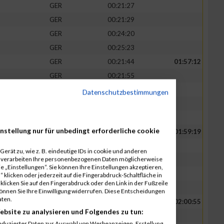
GER
00:21:27
GER
00:21:29
GER
00:24:20
GER
00:25:23
GER
00:21:44
01:57:12
GER
00:21:55
GER
00:22:07
Datenschutzbestimmungen
GER
00:25:40
GER
00:25:46
nstellung nur für unbedingt erforderliche cookie
GER
00:22:15
01:59:19
GER
00:22:20
erät zu, wie z. B. eindeutige IDs in cookie und anderen
r verarbeiten Ihre personenbezogenen Daten möglicherweise
GER
00:22:24
 „Einstellungen“. Sie können Ihre Einstellungen akzeptieren,
GER
00:26:09
 klicken oder jederzeit auf die Fingerabdruck-Schaltfläche in
klicken Sie auf den Fingerabdruck oder den Link in der Fußzeile
GER
00:26:11
können Sie Ihre Einwilligung widerrufen. Diese Entscheidungen
aten.
GER
00:22:44
02:00:55
ebsite zu analysieren und Folgendes zu tun:
GER
00:22:51
eduzierter Daten zur Auswahl von Werbeanzeigen. Erstellung