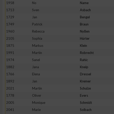
IAB-Besonderheiten:
1958
No
Name
1713
Sven
Asbach
Verwendung genauer Standortdaten
1729
Jan
Bengel
1749
Patrick
Braun
Geräte anhand von aktiv angeforderten Informationen identifi
1960
Rebecca
Nyßen
2105
Sophia
Hürter
Nicht-IAB-Verarbeitungszwecke:
1875
Markus
Klein
Notwendig
1991
Martin
Robrecht
1974
Sanel
Rahic
Performance
1882
Jana
Kneip
1766
Elena
Dressel
Funktional
1892
Jan
Kremer
2021
Martin
Schulze
1778
Oliver
Evers
Werbung
2005
Monique
Schmidt
2041
Marie
Solbach