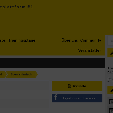
eos
Trainingspläne
Über uns
Community
Veranstalter
ed
Svenja Hanisch
Urkunde
Ergebnis auf Facebook teilen
1
1