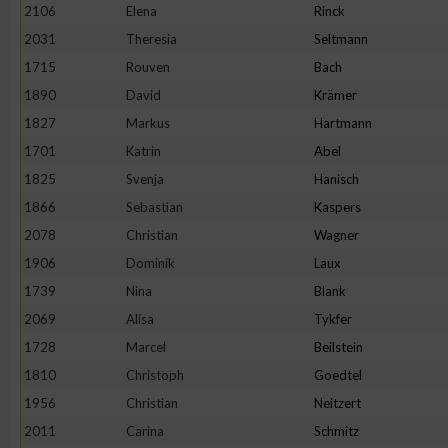
2106
Elena
Rinck
Erstellung von Profilen zur Personalisierung von Inhalten
2031
Theresia
Seltmann
1715
Rouven
Bach
1890
David
Krämer
Verwendung von Profilen zur Auswahl personalisierter Inhalte
1827
Markus
Hartmann
1701
Katrin
Abel
Messung der Werbeleistung
1825
Svenja
Hanisch
1866
Sebastian
Kaspers
Messung der Performance von Inhalten
2078
Christian
Wagner
1906
Dominik
Laux
Analyse von Zielgruppen durch Statistiken oder Kombinatione
1739
Nina
Blank
verschiedenen Quellen
2069
Alisa
Tykfer
1728
Marcel
Beilstein
Entwicklung und Verbesserung der Angebote
1810
Christoph
Goedtel
1956
Christian
Neitzert
Verwendung reduzierter Daten zur Auswahl von Inhalten
2011
Carina
Schmitz