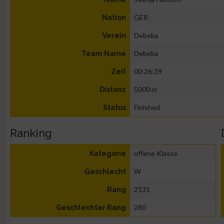
GER
Nation
Debeka
Verein
Debeka
Team Name
00:26:39
Zeit
5000 m
Distanz
Finished
Status
Ranking
offene Klasse
Kategorie
W
Geschlecht
2131
Rang
280
Geschlechter Rang