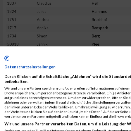
1837
Claudius
Helf
1824
Julius
Hammes
1751
Andrea
Bruchhof
1717
Annika
Banspach
1734
Simon
Berg
50818
Jannik
Klee
1930
Daniel
Matzelt
1918
Victoria
Löhr
Datenschutzeinstellungen
1853
Laura
Jax
Durch Klicken auf die Schaltfläche „Ablehnen“ wird die Standardei
2071
Reinhard
Urban
beibehalten.
1808
Simon
Göbel
Wir und unsere Partner speichern und/oder greifen auf Informationen auf einem G
Browserspeichern, um personenbezogene Daten zu verarbeiten. Einige Anbiete
2117
André Marcel
Welter
aufgrund eines berechtigten Interesses. Um dem zu widersprechen, öffnen Sie die
1896
Sophie
Krießbach
ablehnen oder verwalten, indem Sie auf die Schaltfläche „Einstellungen verwalten“
der linken unteren Ecke der Website klicken. Um Ihre Einwilligung zu widerrufen, 
2110
Charleen
Weyer
der Website und klicken Sie auf den Menüpunkt „Meine Daten“. Auf dieser Seite 
werden unseren Partnern mitgeteilt und haben keinen Einfluss auf die Browserd
1980
Boris
Reinecke
Wir und unsere Partner verarbeiten Daten, um die Leistung der W
2102
Holger
Zuchel
Speichern von oder Zugriff auf Informationen auf einem Endgerät. Verwendung r