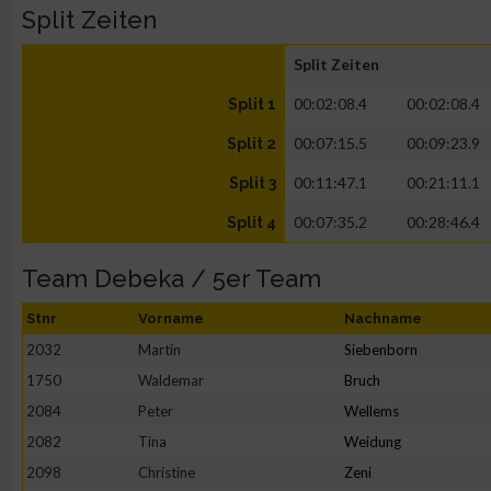
Split Zeiten
Split Zeiten
00:02:08.4
00:02:08.4
Split 1
00:07:15.5
00:09:23.9
Split 2
00:11:47.1
00:21:11.1
Split 3
00:07:35.2
00:28:46.4
Split 4
Team Debeka / 5er Team
Stnr
Vorname
Nachname
2032
Martin
Siebenborn
1750
Waldemar
Bruch
2084
Peter
Wellems
2082
Tina
Weidung
2098
Christine
Zeni