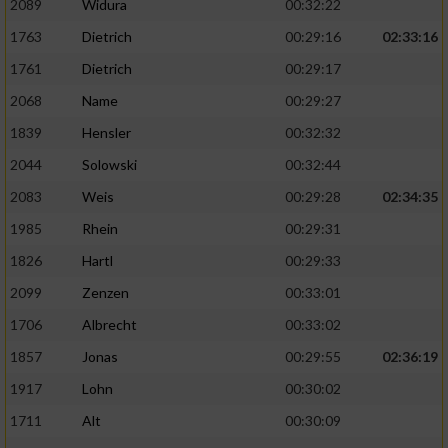
2089
Widura
00:32:22
1763
Dietrich
00:29:16
02:33:16
Analyse von Zielgruppen durch Statistiken
oder Kombinationen von Daten aus
1761
Dietrich
00:29:17
verschiedenen Quellen
2068
Name
00:29:27
Entwicklung und Verbesserung der Angebote
1839
Hensler
00:32:32
2044
Solowski
00:32:44
Verwendung reduzierter Daten zur Auswahl
von Inhalten
2083
Weis
00:29:28
02:34:35
IAB-Besonderheiten:
1985
Rhein
00:29:31
1826
Hartl
00:29:33
Verwendung genauer Standortdaten
2099
Zenzen
00:33:01
Geräte anhand von aktiv angeforderten
1706
Albrecht
00:33:02
Informationen identifizieren
1857
Jonas
00:29:55
02:36:19
Nicht-IAB-Verarbeitungszwecke:
1917
Lohn
00:30:02
Notwendig
1711
Alt
00:30:09