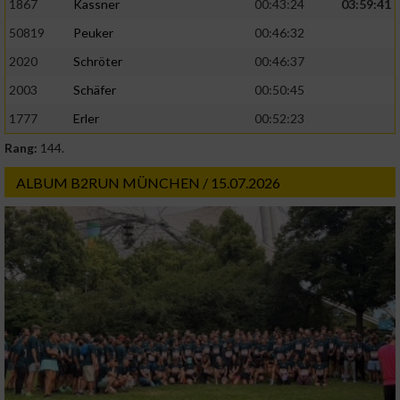
1867
Kassner
00:43:24
03:59:41
50819
Peuker
00:46:32
2020
Schröter
00:46:37
2003
Schäfer
00:50:45
1777
Erler
00:52:23
Rang:
144.
ALBUM B2RUN MÜNCHEN / 15.07.2026