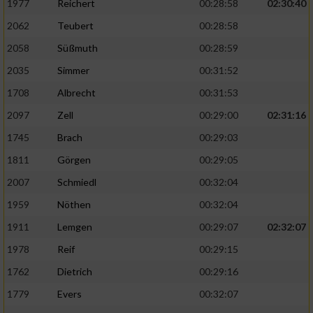
Speichern von oder Zugriff auf Informationen
1977
Reichert
00:28:58
02:30:40
auf einem Endgerät
2062
Teubert
00:28:58
Verwendung reduzierter Daten zur Auswahl
2058
Süßmuth
00:28:59
von Werbeanzeigen
2035
Simmer
00:31:52
Erstellung von Profilen für personalisierte
1708
Albrecht
00:31:53
Werbung
2097
Zell
00:29:00
02:31:16
Verwendung von Profilen zur Auswahl
1745
Brach
00:29:03
personalisierter Werbung
1811
Görgen
00:29:05
Erstellung von Profilen zur Personalisierung
2007
Schmiedl
00:32:04
von Inhalten
1959
Nöthen
00:32:04
Verwendung von Profilen zur Auswahl
1911
Lemgen
00:29:07
02:32:07
personalisierter Inhalte
1978
Reif
00:29:15
Messung der Werbeleistung
1762
Dietrich
00:29:16
1779
Evers
00:32:07
Messung der Performance von Inhalten