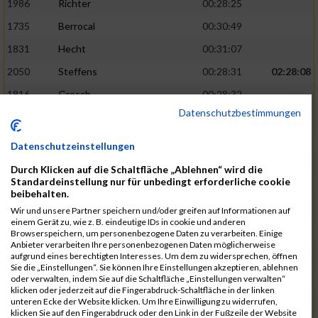
1986
Richter
00:28:25
1735
Berrocal
00:30:49
1831
Hecht
00:31:07
2050
Steffens
00:28:31
02:28:08
1816
Gresch
00:28:32
Datenschutzbestimmungen
1933
Mehlem
00:28:33
1940
Mille
00:31:12
Datenschutzeinstellungen
1988
Riemenschnitter
00:31:20
Durch Klicken auf die Schaltfläche „Ablehnen“ wird die
Standardeinstellung nur für unbedingt erforderliche cookie
1865
Kasper
00:28:34
02:28:33
beibehalten.
2073
Voß
00:28:34
Wir und unsere Partner speichern und/oder greifen auf Informationen auf
einem Gerät zu, wie z. B. eindeutige IDs in cookie und anderen
1976
Rech
00:28:37
Browserspeichern, um personenbezogene Daten zu verarbeiten. Einige
Anbieter verarbeiten Ihre personenbezogenen Daten möglicherweise
1856
Johann
00:31:23
aufgrund eines berechtigten Interesses. Um dem zu widersprechen, öffnen
Sie die „Einstellungen“. Sie können Ihre Einstellungen akzeptieren, ablehnen
1928
Martini
00:31:25
oder verwalten, indem Sie auf die Schaltfläche „Einstellungen verwalten“
klicken oder jederzeit auf die Fingerabdruck-Schaltfläche in der linken
1944
Mrsic
00:28:40
02:29:00
unteren Ecke der Website klicken. Um Ihre Einwilligung zu widerrufen,
klicken Sie auf den Fingerabdruck oder den Link in der Fußzeile der Website