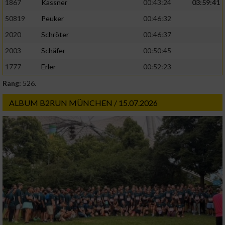
1867
Kassner
00:43:24
03:59:41
50819
Peuker
00:46:32
2020
Schröter
00:46:37
2003
Schäfer
00:50:45
1777
Erler
00:52:23
Rang:
526.
ALBUM B2RUN MÜNCHEN / 15.07.2026