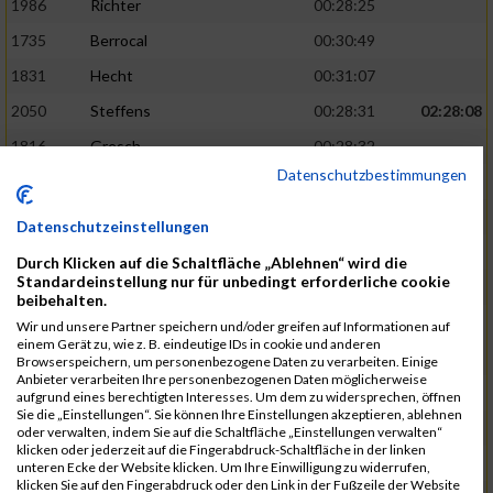
1986
Richter
00:28:25
1735
Berrocal
00:30:49
1831
Hecht
00:31:07
2050
Steffens
00:28:31
02:28:08
1816
Gresch
00:28:32
Datenschutzbestimmungen
1933
Mehlem
00:28:33
1940
Mille
00:31:12
Datenschutzeinstellungen
1988
Riemenschnitter
00:31:20
Durch Klicken auf die Schaltfläche „Ablehnen“ wird die
Standardeinstellung nur für unbedingt erforderliche cookie
1865
Kasper
00:28:34
02:28:33
beibehalten.
2073
Voß
00:28:34
Wir und unsere Partner speichern und/oder greifen auf Informationen auf
einem Gerät zu, wie z. B. eindeutige IDs in cookie und anderen
1976
Rech
00:28:37
Browserspeichern, um personenbezogene Daten zu verarbeiten. Einige
Anbieter verarbeiten Ihre personenbezogenen Daten möglicherweise
1856
Johann
00:31:23
aufgrund eines berechtigten Interesses. Um dem zu widersprechen, öffnen
Sie die „Einstellungen“. Sie können Ihre Einstellungen akzeptieren, ablehnen
1928
Martini
00:31:25
oder verwalten, indem Sie auf die Schaltfläche „Einstellungen verwalten“
klicken oder jederzeit auf die Fingerabdruck-Schaltfläche in der linken
1944
Mrsic
00:28:40
02:29:00
unteren Ecke der Website klicken. Um Ihre Einwilligung zu widerrufen,
klicken Sie auf den Fingerabdruck oder den Link in der Fußzeile der Website