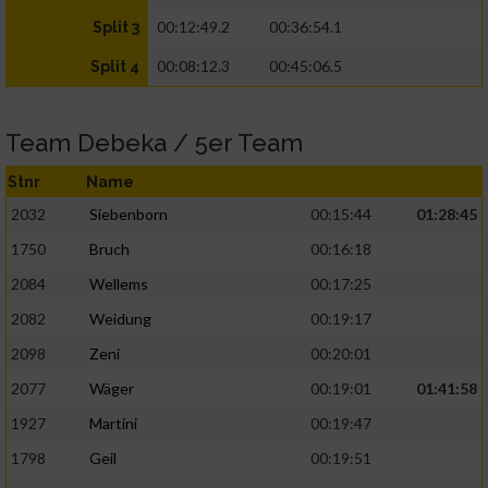
00:12:49.2
00:36:54.1
Split 3
00:08:12.3
00:45:06.5
Split 4
Team Debeka / 5er Team
Stnr
Name
2032
Siebenborn
00:15:44
01:28:45
1750
Bruch
00:16:18
2084
Wellems
00:17:25
2082
Weidung
00:19:17
2098
Zeni
00:20:01
2077
Wäger
00:19:01
01:41:58
1927
Martini
00:19:47
1798
Geil
00:19:51