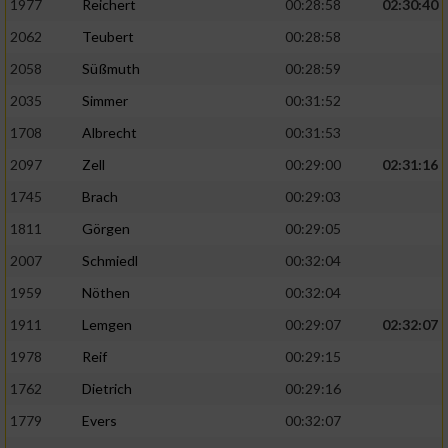
Speichern von oder Zugriff auf Informationen
1977
Reichert
00:28:58
02:30:40
auf einem Endgerät
2062
Teubert
00:28:58
Verwendung reduzierter Daten zur Auswahl
2058
Süßmuth
00:28:59
von Werbeanzeigen
2035
Simmer
00:31:52
Erstellung von Profilen für personalisierte
1708
Albrecht
00:31:53
Werbung
2097
Zell
00:29:00
02:31:16
Verwendung von Profilen zur Auswahl
1745
Brach
00:29:03
personalisierter Werbung
1811
Görgen
00:29:05
Erstellung von Profilen zur Personalisierung
2007
Schmiedl
00:32:04
von Inhalten
1959
Nöthen
00:32:04
Verwendung von Profilen zur Auswahl
1911
Lemgen
00:29:07
02:32:07
personalisierter Inhalte
1978
Reif
00:29:15
Messung der Werbeleistung
1762
Dietrich
00:29:16
1779
Evers
00:32:07
Messung der Performance von Inhalten