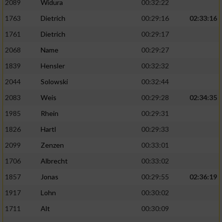
2089
Widura
00:32:22
1763
Dietrich
00:29:16
02:33:16
Analyse von Zielgruppen durch Statistiken
oder Kombinationen von Daten aus
1761
Dietrich
00:29:17
verschiedenen Quellen
2068
Name
00:29:27
Entwicklung und Verbesserung der Angebote
1839
Hensler
00:32:32
2044
Solowski
00:32:44
Verwendung reduzierter Daten zur Auswahl
von Inhalten
2083
Weis
00:29:28
02:34:35
IAB-Besonderheiten:
1985
Rhein
00:29:31
1826
Hartl
00:29:33
Verwendung genauer Standortdaten
2099
Zenzen
00:33:01
Geräte anhand von aktiv angeforderten
1706
Albrecht
00:33:02
Informationen identifizieren
1857
Jonas
00:29:55
02:36:19
Nicht-IAB-Verarbeitungszwecke:
1917
Lohn
00:30:02
Notwendig
1711
Alt
00:30:09