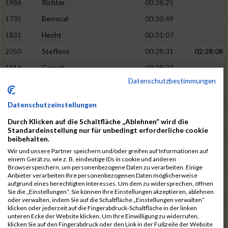
1986
Richter
00:28:25
1735
Berrocal
00:30:49
1831
Hecht
00:31:07
2050
Steffens
00:28:31
02:28:08
1816
Gresch
00:28:32
Datenschutzbestimmungen
1933
Mehlem
00:28:33
1940
Mille
00:31:12
Datenschutzeinstellungen
1988
Riemenschnitter
00:31:20
Durch Klicken auf die Schaltfläche „Ablehnen“ wird die
Standardeinstellung nur für unbedingt erforderliche cookie
1865
Kasper
00:28:34
02:28:33
beibehalten.
2073
Voß
00:28:34
Wir und unsere Partner speichern und/oder greifen auf Informationen auf
einem Gerät zu, wie z. B. eindeutige IDs in cookie und anderen
1976
Rech
00:28:37
Browserspeichern, um personenbezogene Daten zu verarbeiten. Einige
Anbieter verarbeiten Ihre personenbezogenen Daten möglicherweise
1856
Johann
00:31:23
aufgrund eines berechtigten Interesses. Um dem zu widersprechen, öffnen
Sie die „Einstellungen“. Sie können Ihre Einstellungen akzeptieren, ablehnen
1928
Martini
00:31:25
oder verwalten, indem Sie auf die Schaltfläche „Einstellungen verwalten“
klicken oder jederzeit auf die Fingerabdruck-Schaltfläche in der linken
1944
Mrsic
00:28:40
02:29:00
unteren Ecke der Website klicken. Um Ihre Einwilligung zu widerrufen,
klicken Sie auf den Fingerabdruck oder den Link in der Fußzeile der Website