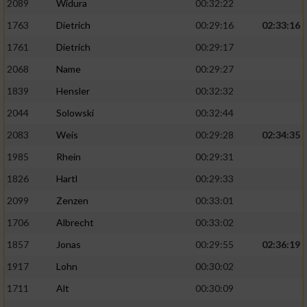
2089
Widura
00:32:22
1763
Dietrich
00:29:16
02:33:16
Analyse von Zielgruppen durch Statistiken
oder Kombinationen von Daten aus
1761
Dietrich
00:29:17
verschiedenen Quellen
2068
Name
00:29:27
Entwicklung und Verbesserung der Angebote
1839
Hensler
00:32:32
2044
Solowski
00:32:44
Verwendung reduzierter Daten zur Auswahl
von Inhalten
2083
Weis
00:29:28
02:34:35
IAB-Besonderheiten:
1985
Rhein
00:29:31
1826
Hartl
00:29:33
Verwendung genauer Standortdaten
2099
Zenzen
00:33:01
Geräte anhand von aktiv angeforderten
1706
Albrecht
00:33:02
Informationen identifizieren
1857
Jonas
00:29:55
02:36:19
Nicht-IAB-Verarbeitungszwecke:
1917
Lohn
00:30:02
Notwendig
1711
Alt
00:30:09