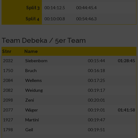
00:14:12.5
00:44:45.4
Split 3
00:10:00.8
00:54:46.3
Split 4
Team Debeka / 5er Team
Stnr
Name
2032
Siebenborn
00:15:44
01:28:45
1750
Bruch
00:16:18
2084
Wellems
00:17:25
2082
Weidung
00:19:17
2098
Zeni
00:20:01
2077
Wäger
00:19:01
01:41:58
1927
Martini
00:19:47
1798
Geil
00:19:51