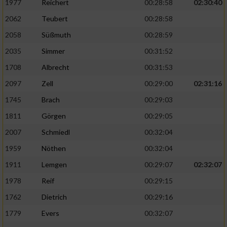
Speichern von oder Zugriff auf Informationen
1977
Reichert
00:28:58
02:30:40
auf einem Endgerät
2062
Teubert
00:28:58
Verwendung reduzierter Daten zur Auswahl
2058
Süßmuth
00:28:59
von Werbeanzeigen
2035
Simmer
00:31:52
Erstellung von Profilen für personalisierte
1708
Albrecht
00:31:53
Werbung
2097
Zell
00:29:00
02:31:16
Verwendung von Profilen zur Auswahl
1745
Brach
00:29:03
personalisierter Werbung
1811
Görgen
00:29:05
Erstellung von Profilen zur Personalisierung
2007
Schmiedl
00:32:04
von Inhalten
1959
Nöthen
00:32:04
Verwendung von Profilen zur Auswahl
1911
Lemgen
00:29:07
02:32:07
personalisierter Inhalte
1978
Reif
00:29:15
Messung der Werbeleistung
1762
Dietrich
00:29:16
1779
Evers
00:32:07
Messung der Performance von Inhalten