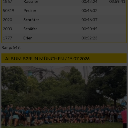
1867
Kassner
00:43:24
03:59:41
50819
Peuker
00:46:32
2020
Schröter
00:46:37
2003
Schäfer
00:50:45
1777
Erler
00:52:23
Rang:
549.
ALBUM B2RUN MÜNCHEN / 15.07.2026