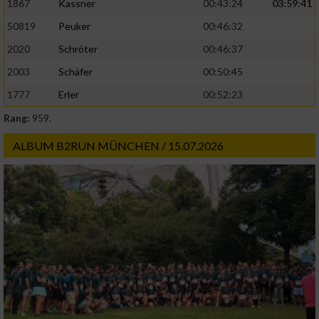
1867
Kassner
00:43:24
03:59:41
50819
Peuker
00:46:32
2020
Schröter
00:46:37
2003
Schäfer
00:50:45
1777
Erler
00:52:23
Rang:
959.
ALBUM B2RUN MÜNCHEN / 15.07.2026