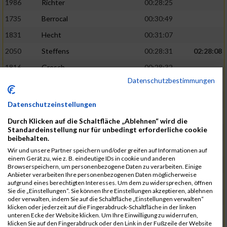
1986
Richter
00:28:25
1735
Berrocal
00:30:49
1831
Hecht
00:31:07
2050
Steffens
00:28:31
02:28:08
1816
Gresch
00:28:32
Datenschutzbestimmungen
1933
Mehlem
00:28:33
1940
Mille
00:31:12
Datenschutzeinstellungen
1988
Riemenschnitter
00:31:20
Durch Klicken auf die Schaltfläche „Ablehnen“ wird die
Standardeinstellung nur für unbedingt erforderliche cookie
1865
Kasper
00:28:34
02:28:33
beibehalten.
2073
Voß
00:28:34
Wir und unsere Partner speichern und/oder greifen auf Informationen auf
einem Gerät zu, wie z. B. eindeutige IDs in cookie und anderen
1976
Rech
00:28:37
Browserspeichern, um personenbezogene Daten zu verarbeiten. Einige
Anbieter verarbeiten Ihre personenbezogenen Daten möglicherweise
1856
Johann
00:31:23
aufgrund eines berechtigten Interesses. Um dem zu widersprechen, öffnen
Sie die „Einstellungen“. Sie können Ihre Einstellungen akzeptieren, ablehnen
1928
Martini
00:31:25
oder verwalten, indem Sie auf die Schaltfläche „Einstellungen verwalten“
klicken oder jederzeit auf die Fingerabdruck-Schaltfläche in der linken
1944
Mrsic
00:28:40
02:29:00
unteren Ecke der Website klicken. Um Ihre Einwilligung zu widerrufen,
klicken Sie auf den Fingerabdruck oder den Link in der Fußzeile der Website