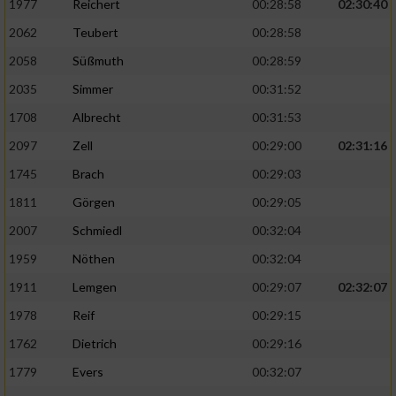
Speichern von oder Zugriff auf Informationen
1977
Reichert
00:28:58
02:30:40
auf einem Endgerät
2062
Teubert
00:28:58
Verwendung reduzierter Daten zur Auswahl
2058
Süßmuth
00:28:59
von Werbeanzeigen
2035
Simmer
00:31:52
Erstellung von Profilen für personalisierte
1708
Albrecht
00:31:53
Werbung
2097
Zell
00:29:00
02:31:16
Verwendung von Profilen zur Auswahl
1745
Brach
00:29:03
personalisierter Werbung
1811
Görgen
00:29:05
Erstellung von Profilen zur Personalisierung
2007
Schmiedl
00:32:04
von Inhalten
1959
Nöthen
00:32:04
Verwendung von Profilen zur Auswahl
1911
Lemgen
00:29:07
02:32:07
personalisierter Inhalte
1978
Reif
00:29:15
Messung der Werbeleistung
1762
Dietrich
00:29:16
1779
Evers
00:32:07
Messung der Performance von Inhalten