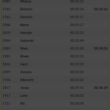
2089
Widura
00:32:22
1763
Dietrich
00:29:16
02:33:16
Analyse von Zielgruppen durch Statistiken
oder Kombinationen von Daten aus
1761
Dietrich
00:29:17
verschiedenen Quellen
2068
Name
00:29:27
Entwicklung und Verbesserung der Angebote
1839
Hensler
00:32:32
2044
Solowski
00:32:44
Verwendung reduzierter Daten zur Auswahl
von Inhalten
2083
Weis
00:29:28
02:34:35
IAB-Besonderheiten:
1985
Rhein
00:29:31
1826
Hartl
00:29:33
Verwendung genauer Standortdaten
2099
Zenzen
00:33:01
Geräte anhand von aktiv angeforderten
1706
Albrecht
00:33:02
Informationen identifizieren
1857
Jonas
00:29:55
02:36:19
Nicht-IAB-Verarbeitungszwecke:
1917
Lohn
00:30:02
Notwendig
1711
Alt
00:30:09