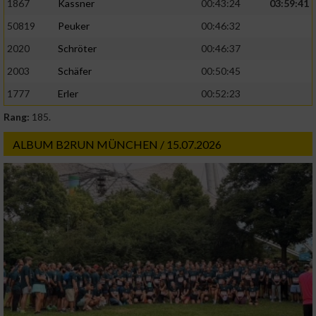
1867
Kassner
00:43:24
03:59:41
50819
Peuker
00:46:32
2020
Schröter
00:46:37
2003
Schäfer
00:50:45
1777
Erler
00:52:23
Rang:
185.
ALBUM B2RUN MÜNCHEN / 15.07.2026