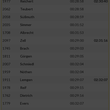
Speichern von oder Zugriff auf Informationen
1977
Reichert
00:28:58
02:30:40
auf einem Endgerät
2062
Teubert
00:28:58
Verwendung reduzierter Daten zur Auswahl
2058
Süßmuth
00:28:59
von Werbeanzeigen
2035
Simmer
00:31:52
Erstellung von Profilen für personalisierte
1708
Albrecht
00:31:53
Werbung
2097
Zell
00:29:00
02:31:16
Verwendung von Profilen zur Auswahl
1745
Brach
00:29:03
personalisierter Werbung
1811
Görgen
00:29:05
Erstellung von Profilen zur Personalisierung
2007
Schmiedl
00:32:04
von Inhalten
1959
Nöthen
00:32:04
Verwendung von Profilen zur Auswahl
1911
Lemgen
00:29:07
02:32:07
personalisierter Inhalte
1978
Reif
00:29:15
Messung der Werbeleistung
1762
Dietrich
00:29:16
1779
Evers
00:32:07
Messung der Performance von Inhalten