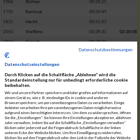
1986
Richter
00:28:25
1735
Berrocal
00:30:49
1831
Hecht
00:31:07
2050
Steffens
00:28:31
02:28:08
1816
Gresch
00:28:32
Datenschutzbestimmungen
1933
Mehlem
00:28:33
1940
Mille
00:31:12
Datenschutzeinstellungen
1988
Riemenschnitter
00:31:20
Durch Klicken auf die Schaltfläche „Ablehnen“ wird die
Standardeinstellung nur für unbedingt erforderliche cookie
1865
Kasper
00:28:34
02:28:33
beibehalten.
2073
Voß
00:28:34
Wir und unsere Partner speichern und/oder greifen auf Informationen auf
einem Gerät zu, wie z. B. eindeutige IDs in cookie und anderen
1976
Rech
00:28:37
Browserspeichern, um personenbezogene Daten zu verarbeiten. Einige
Anbieter verarbeiten Ihre personenbezogenen Daten möglicherweise
1856
Johann
00:31:23
aufgrund eines berechtigten Interesses. Um dem zu widersprechen, öffnen
Sie die „Einstellungen“. Sie können Ihre Einstellungen akzeptieren, ablehnen
1928
Martini
00:31:25
oder verwalten, indem Sie auf die Schaltfläche „Einstellungen verwalten“
klicken oder jederzeit auf die Fingerabdruck-Schaltfläche in der linken
1944
Mrsic
00:28:40
02:29:00
unteren Ecke der Website klicken. Um Ihre Einwilligung zu widerrufen,
klicken Sie auf den Fingerabdruck oder den Link in der Fußzeile der Website