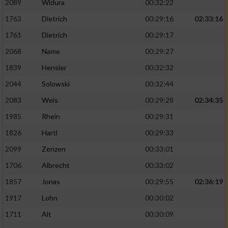
2089
Widura
00:32:22
1763
Dietrich
00:29:16
02:33:16
Analyse von Zielgruppen durch Statistiken
oder Kombinationen von Daten aus
1761
Dietrich
00:29:17
verschiedenen Quellen
2068
Name
00:29:27
Entwicklung und Verbesserung der Angebote
1839
Hensler
00:32:32
2044
Solowski
00:32:44
Verwendung reduzierter Daten zur Auswahl
von Inhalten
2083
Weis
00:29:28
02:34:35
IAB-Besonderheiten:
1985
Rhein
00:29:31
1826
Hartl
00:29:33
Verwendung genauer Standortdaten
2099
Zenzen
00:33:01
Geräte anhand von aktiv angeforderten
1706
Albrecht
00:33:02
Informationen identifizieren
1857
Jonas
00:29:55
02:36:19
Nicht-IAB-Verarbeitungszwecke:
1917
Lohn
00:30:02
Notwendig
1711
Alt
00:30:09