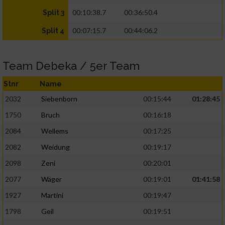
00:10:38.7
00:36:50.4
Split 3
00:07:15.7
00:44:06.2
Split 4
Team Debeka / 5er Team
Stnr
Name
2032
Siebenborn
00:15:44
01:28:45
1750
Bruch
00:16:18
2084
Wellems
00:17:25
2082
Weidung
00:19:17
2098
Zeni
00:20:01
2077
Wäger
00:19:01
01:41:58
1927
Martini
00:19:47
1798
Geil
00:19:51