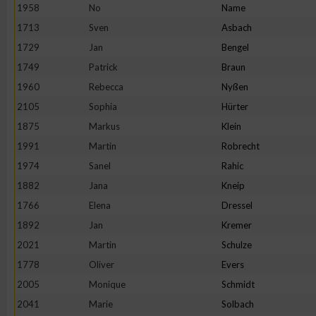
IAB-Besonderheiten:
1958
No
Name
1713
Sven
Asbach
Verwendung genauer Standortdaten
1729
Jan
Bengel
1749
Patrick
Braun
Geräte anhand von aktiv angeforderten Informationen identifi
1960
Rebecca
Nyßen
2105
Sophia
Hürter
Nicht-IAB-Verarbeitungszwecke:
1875
Markus
Klein
Notwendig
1991
Martin
Robrecht
1974
Sanel
Rahic
Performance
1882
Jana
Kneip
1766
Elena
Dressel
Funktional
1892
Jan
Kremer
2021
Martin
Schulze
1778
Oliver
Evers
Werbung
2005
Monique
Schmidt
2041
Marie
Solbach