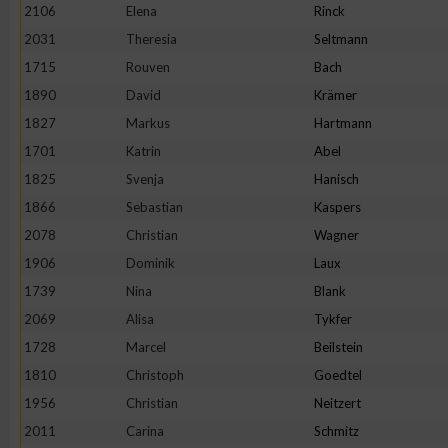
2106
Elena
Rinck
Erstellung von Profilen zur Personalisierung von Inhalten
2031
Theresia
Seltmann
1715
Rouven
Bach
1890
David
Krämer
Verwendung von Profilen zur Auswahl personalisierter Inhalte
1827
Markus
Hartmann
1701
Katrin
Abel
Messung der Werbeleistung
1825
Svenja
Hanisch
1866
Sebastian
Kaspers
Messung der Performance von Inhalten
2078
Christian
Wagner
1906
Dominik
Laux
Analyse von Zielgruppen durch Statistiken oder Kombinatione
1739
Nina
Blank
verschiedenen Quellen
2069
Alisa
Tykfer
1728
Marcel
Beilstein
Entwicklung und Verbesserung der Angebote
1810
Christoph
Goedtel
1956
Christian
Neitzert
Verwendung reduzierter Daten zur Auswahl von Inhalten
2011
Carina
Schmitz