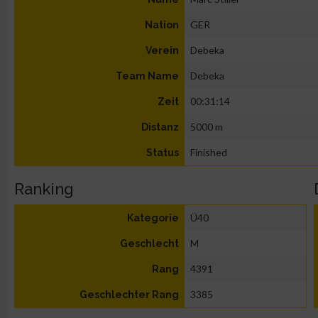
GER
Nation
Debeka
Verein
Debeka
Team Name
00:31:14
Zeit
5000 m
Distanz
Finished
Status
Ranking
Ü40
Kategorie
M
Geschlecht
4391
Rang
3385
Geschlechter Rang