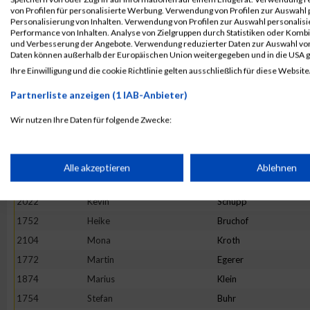
1724
Frederic
Beck
von Profilen für personalisierte Werbung. Verwendung von Profilen zur Auswahl p
Personalisierung von Inhalten. Verwendung von Profilen zur Auswahl personalis
1895
Hannah
Krießbach
Performance von Inhalten. Analyse von Zielgruppen durch Statistiken oder Komb
und Verbesserung der Angebote. Verwendung reduzierter Daten zur Auswahl von
1907
Nathalie
Laux
Daten können außerhalb der Europäischen Union weitergegeben und in die USA 
2090
Daniel
Wiederstein
Ihre Einwilligung und die cookie Richtlinie gelten ausschließlich für diese Website
1799
Daniel
Geisen
Partnerliste anzeigen (1 IAB-Anbieter)
1767
Julian
Dufner
Wir nutzen Ihre Daten für folgende Zwecke:
1904
Sophie
Lambertin
IAB-Verarbeitungszwecke:
1855
Julia
Jochmann
2074
Maurice
Voss
Speichern von oder Zugriff auf Informationen auf einem Endge
Alle akzeptieren
Ablehnen
1851
Ralph
Huschka
2022
Kevin
Schupp
Verwendung reduzierter Daten zur Auswahl von Werbeanzeige
1752
Heike
Bruchof
2104
Mona
Kroth
Erstellung von Profilen für personalisierte Werbung
1772
Martin
Egerer
1874
Marius
Klein
Verwendung von Profilen zur Auswahl personalisierter Werbun
1754
Stefan
Buhr