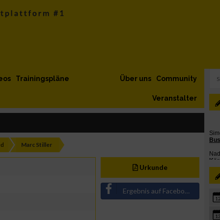
eos
Trainingspläne
Über uns
Community
Veranstalter
ed
Marc Stiller
Urkunde
Ergebnis auf Facebook teilen
1
1