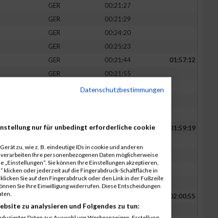
GER
00:21:27
GER
00:21:29
GER
00:24:20
GER
00:25:23
GER
00:21:44
01:57:12
GER
00:21:55
GER
00:22:07
Datenschutzbestimmungen
GER
00:25:40
GER
00:25:46
nstellung nur für unbedingt erforderliche cookie
GER
00:22:15
01:59:19
GER
00:22:20
erät zu, wie z. B. eindeutige IDs in cookie und anderen
r verarbeiten Ihre personenbezogenen Daten möglicherweise
GER
00:22:24
 „Einstellungen“. Sie können Ihre Einstellungen akzeptieren,
GER
00:26:09
 klicken oder jederzeit auf die Fingerabdruck-Schaltfläche in
klicken Sie auf den Fingerabdruck oder den Link in der Fußzeile
GER
00:26:11
können Sie Ihre Einwilligung widerrufen. Diese Entscheidungen
aten.
GER
00:22:44
02:00:55
ebsite zu analysieren und Folgendes zu tun:
GER
00:22:51
eduzierter Daten zur Auswahl von Werbeanzeigen. Erstellung