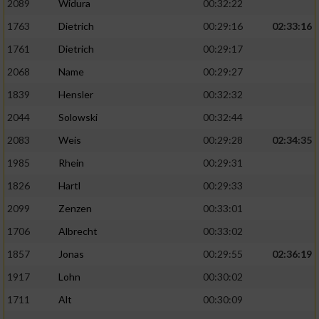
2089
Widura
00:32:22
1763
Dietrich
00:29:16
02:33:16
Analyse von Zielgruppen durch Statistiken
oder Kombinationen von Daten aus
1761
Dietrich
00:29:17
verschiedenen Quellen
2068
Name
00:29:27
Entwicklung und Verbesserung der Angebote
1839
Hensler
00:32:32
2044
Solowski
00:32:44
Verwendung reduzierter Daten zur Auswahl
von Inhalten
2083
Weis
00:29:28
02:34:35
IAB-Besonderheiten:
1985
Rhein
00:29:31
1826
Hartl
00:29:33
Verwendung genauer Standortdaten
2099
Zenzen
00:33:01
Geräte anhand von aktiv angeforderten
1706
Albrecht
00:33:02
Informationen identifizieren
1857
Jonas
00:29:55
02:36:19
Nicht-IAB-Verarbeitungszwecke:
1917
Lohn
00:30:02
Notwendig
1711
Alt
00:30:09