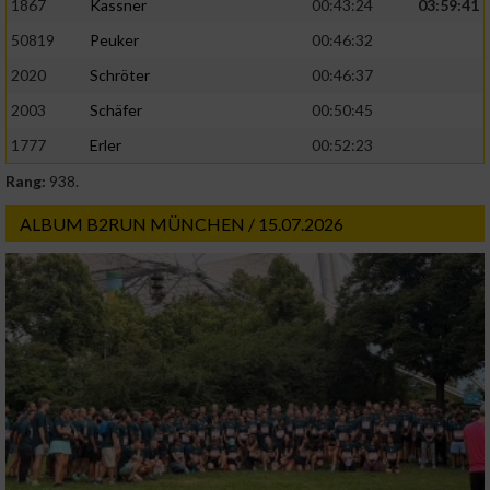
1867
Kassner
00:43:24
03:59:41
50819
Peuker
00:46:32
2020
Schröter
00:46:37
2003
Schäfer
00:50:45
1777
Erler
00:52:23
Rang:
938.
ALBUM B2RUN MÜNCHEN / 15.07.2026