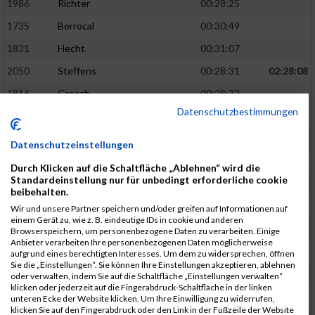
1986
Richter
00:28:25
1735
Berrocal
00:30:49
1831
Hecht
00:31:07
2050
Steffens
00:28:31
02:28:08
1816
Gresch
00:28:32
Datenschutzbestimmungen
1933
Mehlem
00:28:33
1940
Mille
00:31:12
Datenschutzeinstellungen
1988
Riemenschnitter
00:31:20
Durch Klicken auf die Schaltfläche „Ablehnen“ wird die
Standardeinstellung nur für unbedingt erforderliche cookie
1865
Kasper
00:28:34
02:28:33
beibehalten.
2073
Voß
00:28:34
Wir und unsere Partner speichern und/oder greifen auf Informationen auf
einem Gerät zu, wie z. B. eindeutige IDs in cookie und anderen
1976
Rech
00:28:37
Browserspeichern, um personenbezogene Daten zu verarbeiten. Einige
Anbieter verarbeiten Ihre personenbezogenen Daten möglicherweise
1856
Johann
00:31:23
aufgrund eines berechtigten Interesses. Um dem zu widersprechen, öffnen
Sie die „Einstellungen“. Sie können Ihre Einstellungen akzeptieren, ablehnen
1928
Martini
00:31:25
oder verwalten, indem Sie auf die Schaltfläche „Einstellungen verwalten“
klicken oder jederzeit auf die Fingerabdruck-Schaltfläche in der linken
1944
Mrsic
00:28:40
02:29:00
unteren Ecke der Website klicken. Um Ihre Einwilligung zu widerrufen,
klicken Sie auf den Fingerabdruck oder den Link in der Fußzeile der Website