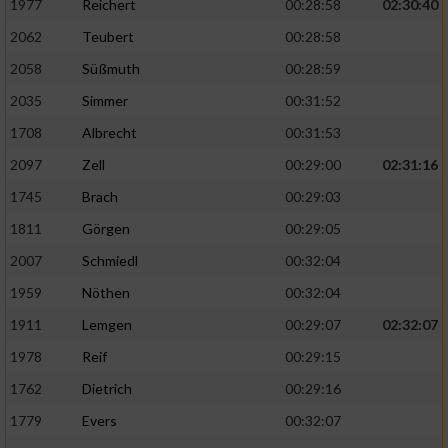
Speichern von oder Zugriff auf Informationen
1977
Reichert
00:28:58
02:30:40
auf einem Endgerät
2062
Teubert
00:28:58
Verwendung reduzierter Daten zur Auswahl
2058
Süßmuth
00:28:59
von Werbeanzeigen
2035
Simmer
00:31:52
Erstellung von Profilen für personalisierte
1708
Albrecht
00:31:53
Werbung
2097
Zell
00:29:00
02:31:16
Verwendung von Profilen zur Auswahl
1745
Brach
00:29:03
personalisierter Werbung
1811
Görgen
00:29:05
Erstellung von Profilen zur Personalisierung
2007
Schmiedl
00:32:04
von Inhalten
1959
Nöthen
00:32:04
Verwendung von Profilen zur Auswahl
1911
Lemgen
00:29:07
02:32:07
personalisierter Inhalte
1978
Reif
00:29:15
Messung der Werbeleistung
1762
Dietrich
00:29:16
1779
Evers
00:32:07
Messung der Performance von Inhalten