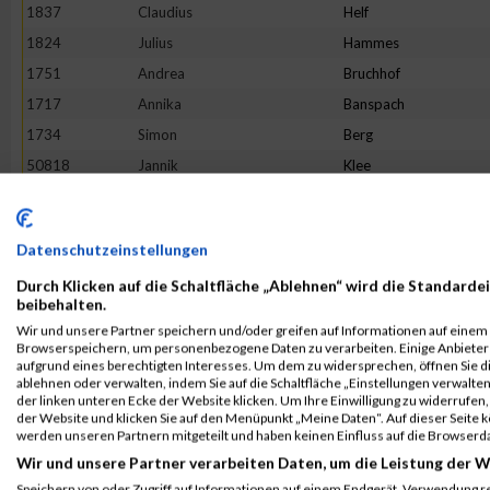
1837
Claudius
Helf
1824
Julius
Hammes
1751
Andrea
Bruchhof
1717
Annika
Banspach
1734
Simon
Berg
50818
Jannik
Klee
1930
Daniel
Matzelt
1918
Victoria
Löhr
Datenschutzeinstellungen
1853
Laura
Jax
Durch Klicken auf die Schaltfläche „Ablehnen“ wird die Standardei
2071
Reinhard
Urban
beibehalten.
1808
Simon
Göbel
Wir und unsere Partner speichern und/oder greifen auf Informationen auf einem G
Browserspeichern, um personenbezogene Daten zu verarbeiten. Einige Anbiete
2117
André Marcel
Welter
aufgrund eines berechtigten Interesses. Um dem zu widersprechen, öffnen Sie die
1896
Sophie
Krießbach
ablehnen oder verwalten, indem Sie auf die Schaltfläche „Einstellungen verwalten“
der linken unteren Ecke der Website klicken. Um Ihre Einwilligung zu widerrufen, 
2110
Charleen
Weyer
der Website und klicken Sie auf den Menüpunkt „Meine Daten“. Auf dieser Seite 
werden unseren Partnern mitgeteilt und haben keinen Einfluss auf die Browserd
1980
Boris
Reinecke
Wir und unsere Partner verarbeiten Daten, um die Leistung der W
2102
Holger
Zuchel
Speichern von oder Zugriff auf Informationen auf einem Endgerät. Verwendung r