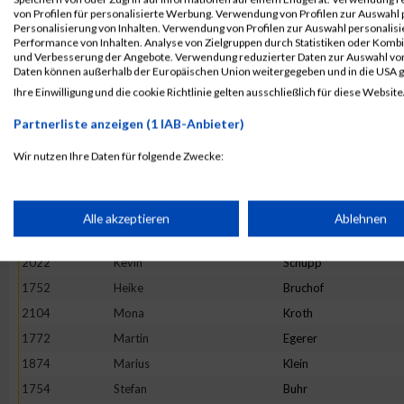
1724
Frederic
Beck
von Profilen für personalisierte Werbung. Verwendung von Profilen zur Auswahl p
Personalisierung von Inhalten. Verwendung von Profilen zur Auswahl personalis
1895
Hannah
Krießbach
Performance von Inhalten. Analyse von Zielgruppen durch Statistiken oder Komb
und Verbesserung der Angebote. Verwendung reduzierter Daten zur Auswahl von
1907
Nathalie
Laux
Daten können außerhalb der Europäischen Union weitergegeben und in die USA 
2090
Daniel
Wiederstein
Ihre Einwilligung und die cookie Richtlinie gelten ausschließlich für diese Website
1799
Daniel
Geisen
Partnerliste anzeigen (1 IAB-Anbieter)
1767
Julian
Dufner
Wir nutzen Ihre Daten für folgende Zwecke:
1904
Sophie
Lambertin
IAB-Verarbeitungszwecke:
1855
Julia
Jochmann
2074
Maurice
Voss
Speichern von oder Zugriff auf Informationen auf einem Endge
Alle akzeptieren
Ablehnen
1851
Ralph
Huschka
2022
Kevin
Schupp
Verwendung reduzierter Daten zur Auswahl von Werbeanzeige
1752
Heike
Bruchof
2104
Mona
Kroth
Erstellung von Profilen für personalisierte Werbung
1772
Martin
Egerer
1874
Marius
Klein
Verwendung von Profilen zur Auswahl personalisierter Werbun
1754
Stefan
Buhr