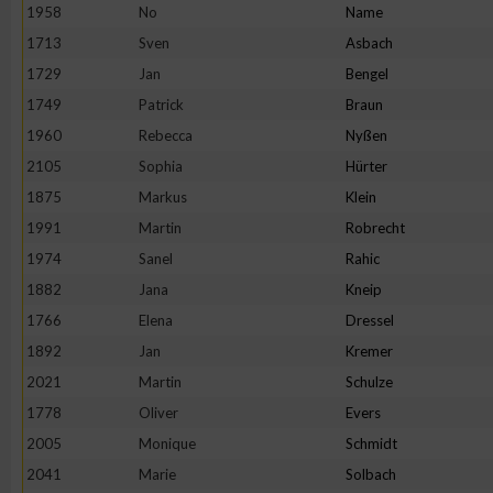
IAB-Besonderheiten:
1958
No
Name
1713
Sven
Asbach
Verwendung genauer Standortdaten
1729
Jan
Bengel
1749
Patrick
Braun
Geräte anhand von aktiv angeforderten Informationen identifi
1960
Rebecca
Nyßen
2105
Sophia
Hürter
Nicht-IAB-Verarbeitungszwecke:
1875
Markus
Klein
Notwendig
1991
Martin
Robrecht
1974
Sanel
Rahic
Performance
1882
Jana
Kneip
1766
Elena
Dressel
Funktional
1892
Jan
Kremer
2021
Martin
Schulze
1778
Oliver
Evers
Werbung
2005
Monique
Schmidt
2041
Marie
Solbach