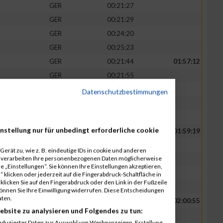
GER
00:21:27
GER
00:21:29
GER
00:24:20
GER
00:25:23
GER
00:21:44
01:57:12
GER
00:21:55
GER
00:22:07
Datenschutzbestimmungen
GER
00:25:40
GER
00:25:46
nstellung nur für unbedingt erforderliche cookie
GER
00:22:15
01:59:19
GER
00:22:20
erät zu, wie z. B. eindeutige IDs in cookie und anderen
r verarbeiten Ihre personenbezogenen Daten möglicherweise
GER
00:22:24
 „Einstellungen“. Sie können Ihre Einstellungen akzeptieren,
GER
00:26:09
 klicken oder jederzeit auf die Fingerabdruck-Schaltfläche in
klicken Sie auf den Fingerabdruck oder den Link in der Fußzeile
GER
00:26:11
können Sie Ihre Einwilligung widerrufen. Diese Entscheidungen
aten.
GER
00:22:44
02:00:55
ebsite zu analysieren und Folgendes zu tun:
GER
00:22:51
eduzierter Daten zur Auswahl von Werbeanzeigen. Erstellung