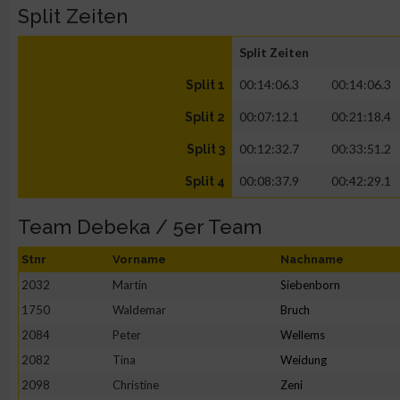
Split Zeiten
Split Zeiten
00:14:06.3
00:14:06.3
Split 1
00:07:12.1
00:21:18.4
Split 2
00:12:32.7
00:33:51.2
Split 3
00:08:37.9
00:42:29.1
Split 4
Team Debeka / 5er Team
Stnr
Vorname
Nachname
2032
Martin
Siebenborn
1750
Waldemar
Bruch
2084
Peter
Wellems
2082
Tina
Weidung
2098
Christine
Zeni