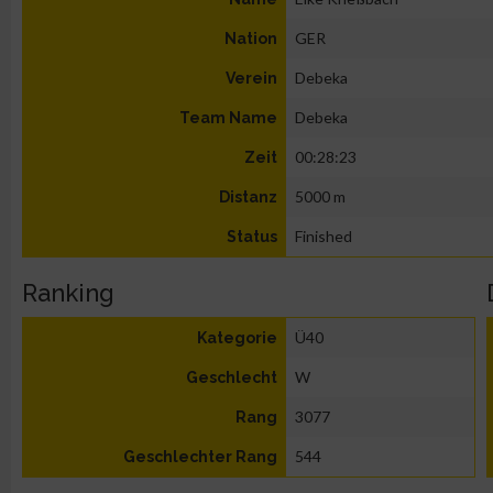
GER
Nation
Debeka
Verein
Debeka
Team Name
00:28:23
Zeit
5000 m
Distanz
Finished
Status
Ranking
Ü40
Kategorie
W
Geschlecht
3077
Rang
544
Geschlechter Rang