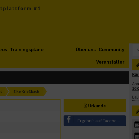
eos
Trainingspläne
Über uns
Community
Veranstalter
ed
Elke Krießbach
Urkunde
Ergebnis auf Facebook teilen
1
1