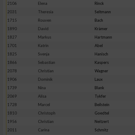
2106
Elena
Rinck
Erstellung von Profilen zur Personalisierung von Inhalten
2031
Theresia
Seltmann
1715
Rouven
Bach
1890
David
Krämer
Verwendung von Profilen zur Auswahl personalisierter Inhalte
1827
Markus
Hartmann
1701
Katrin
Abel
Messung der Werbeleistung
1825
Svenja
Hanisch
1866
Sebastian
Kaspers
Messung der Performance von Inhalten
2078
Christian
Wagner
1906
Dominik
Laux
Analyse von Zielgruppen durch Statistiken oder Kombinatione
1739
Nina
Blank
verschiedenen Quellen
2069
Alisa
Tykfer
1728
Marcel
Beilstein
Entwicklung und Verbesserung der Angebote
1810
Christoph
Goedtel
1956
Christian
Neitzert
Verwendung reduzierter Daten zur Auswahl von Inhalten
2011
Carina
Schmitz