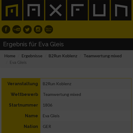
Ergebnis für Eva Gleis
Home
Ergebnisse
B2Run Koblenz
Teamwertung mixed
Eva Gleis
B2Run Koblenz
Veranstaltung
Teamwertung mixed
Wettbewerb
1806
Startnummer
Eva Gleis
Name
GER
Nation