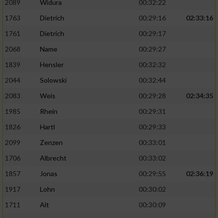
2089
Widura
00:32:22
1763
Dietrich
00:29:16
02:33:16
Analyse von Zielgruppen durch Statistiken
oder Kombinationen von Daten aus
1761
Dietrich
00:29:17
verschiedenen Quellen
2068
Name
00:29:27
Entwicklung und Verbesserung der Angebote
1839
Hensler
00:32:32
2044
Solowski
00:32:44
Verwendung reduzierter Daten zur Auswahl
von Inhalten
2083
Weis
00:29:28
02:34:35
IAB-Besonderheiten:
1985
Rhein
00:29:31
1826
Hartl
00:29:33
Verwendung genauer Standortdaten
2099
Zenzen
00:33:01
Geräte anhand von aktiv angeforderten
1706
Albrecht
00:33:02
Informationen identifizieren
1857
Jonas
00:29:55
02:36:19
Nicht-IAB-Verarbeitungszwecke:
1917
Lohn
00:30:02
Notwendig
1711
Alt
00:30:09