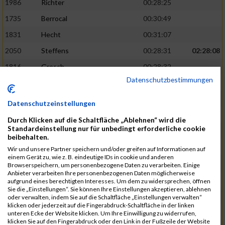
1986
Richter
00:28:25
1735
Berrocal
00:30:49
1831
Hecht
00:31:07
2050
Steffens
00:28:31
02:28:08
1816
Gresch
00:28:32
Datenschutzbestimmungen
1933
Mehlem
00:28:33
1940
Mille
00:31:12
Datenschutzeinstellungen
1988
Riemenschnitter
00:31:20
Durch Klicken auf die Schaltfläche „Ablehnen“ wird die
Standardeinstellung nur für unbedingt erforderliche cookie
1865
Kasper
00:28:34
02:28:33
beibehalten.
2073
Voß
00:28:34
Wir und unsere Partner speichern und/oder greifen auf Informationen auf
einem Gerät zu, wie z. B. eindeutige IDs in cookie und anderen
1976
Rech
00:28:37
Browserspeichern, um personenbezogene Daten zu verarbeiten. Einige
Anbieter verarbeiten Ihre personenbezogenen Daten möglicherweise
1856
Johann
00:31:23
aufgrund eines berechtigten Interesses. Um dem zu widersprechen, öffnen
Sie die „Einstellungen“. Sie können Ihre Einstellungen akzeptieren, ablehnen
1928
Martini
00:31:25
oder verwalten, indem Sie auf die Schaltfläche „Einstellungen verwalten“
klicken oder jederzeit auf die Fingerabdruck-Schaltfläche in der linken
1944
Mrsic
00:28:40
02:29:00
unteren Ecke der Website klicken. Um Ihre Einwilligung zu widerrufen,
klicken Sie auf den Fingerabdruck oder den Link in der Fußzeile der Website