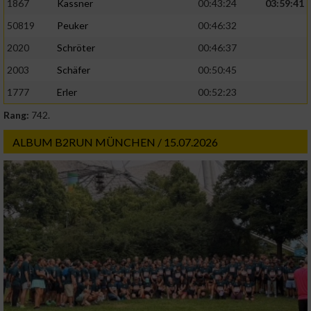
1867
Kassner
00:43:24
03:59:41
50819
Peuker
00:46:32
2020
Schröter
00:46:37
2003
Schäfer
00:50:45
1777
Erler
00:52:23
Rang:
742.
ALBUM B2RUN MÜNCHEN / 15.07.2026