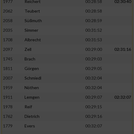
Speichern von oder Zugriff auf Informationen
1977
Reichert
00:28:58
02:30:40
auf einem Endgerät
2062
Teubert
00:28:58
Verwendung reduzierter Daten zur Auswahl
2058
Süßmuth
00:28:59
von Werbeanzeigen
2035
Simmer
00:31:52
Erstellung von Profilen für personalisierte
1708
Albrecht
00:31:53
Werbung
2097
Zell
00:29:00
02:31:16
Verwendung von Profilen zur Auswahl
1745
Brach
00:29:03
personalisierter Werbung
1811
Görgen
00:29:05
Erstellung von Profilen zur Personalisierung
2007
Schmiedl
00:32:04
von Inhalten
1959
Nöthen
00:32:04
Verwendung von Profilen zur Auswahl
1911
Lemgen
00:29:07
02:32:07
personalisierter Inhalte
1978
Reif
00:29:15
Messung der Werbeleistung
1762
Dietrich
00:29:16
1779
Evers
00:32:07
Messung der Performance von Inhalten