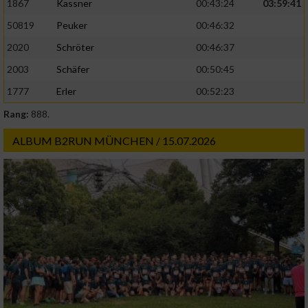
1867
Kassner
00:43:24
03:59:41
50819
Peuker
00:46:32
2020
Schröter
00:46:37
2003
Schäfer
00:50:45
1777
Erler
00:52:23
Rang:
888.
ALBUM B2RUN MÜNCHEN / 15.07.2026