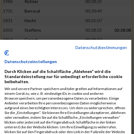
1986
Richter
00:28:25
1735
Berrocal
00:30:49
1831
Hecht
00:31:07
2050
Steffens
00:28:31
02:28:08
1816
Gresch
00:28:32
Datenschutzbestimmungen
1933
Mehlem
00:28:33
1940
Mille
00:31:12
Datenschutzeinstellungen
1988
Riemenschnitter
00:31:20
Durch Klicken auf die Schaltfläche „Ablehnen“ wird die
Standardeinstellung nur für unbedingt erforderliche cookie
1865
Kasper
00:28:34
02:28:33
beibehalten.
2073
Voß
00:28:34
Wir und unsere Partner speichern und/oder greifen auf Informationen auf
einem Gerät zu, wie z. B. eindeutige IDs in cookie und anderen
1976
Rech
00:28:37
Browserspeichern, um personenbezogene Daten zu verarbeiten. Einige
Anbieter verarbeiten Ihre personenbezogenen Daten möglicherweise
1856
Johann
00:31:23
aufgrund eines berechtigten Interesses. Um dem zu widersprechen, öffnen
Sie die „Einstellungen“. Sie können Ihre Einstellungen akzeptieren, ablehnen
1928
Martini
00:31:25
oder verwalten, indem Sie auf die Schaltfläche „Einstellungen verwalten“
klicken oder jederzeit auf die Fingerabdruck-Schaltfläche in der linken
1944
Mrsic
00:28:40
02:29:00
unteren Ecke der Website klicken. Um Ihre Einwilligung zu widerrufen,
klicken Sie auf den Fingerabdruck oder den Link in der Fußzeile der Website