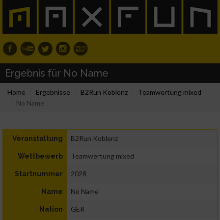
Ergebnis für No Name
Home
Ergebnisse
B2Run Koblenz
Teamwertung mixed
No Name
B2Run Koblenz
Veranstaltung
Teamwertung mixed
Wettbewerb
2028
Startnummer
No Name
Name
GER
Nation