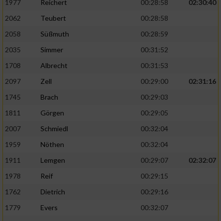
Speichern von oder Zugriff auf Informationen
1977
Reichert
00:28:58
02:30:40
auf einem Endgerät
2062
Teubert
00:28:58
Verwendung reduzierter Daten zur Auswahl
2058
Süßmuth
00:28:59
von Werbeanzeigen
2035
Simmer
00:31:52
Erstellung von Profilen für personalisierte
1708
Albrecht
00:31:53
Werbung
2097
Zell
00:29:00
02:31:16
Verwendung von Profilen zur Auswahl
1745
Brach
00:29:03
personalisierter Werbung
1811
Görgen
00:29:05
Erstellung von Profilen zur Personalisierung
2007
Schmiedl
00:32:04
von Inhalten
1959
Nöthen
00:32:04
Verwendung von Profilen zur Auswahl
1911
Lemgen
00:29:07
02:32:07
personalisierter Inhalte
1978
Reif
00:29:15
Messung der Werbeleistung
1762
Dietrich
00:29:16
1779
Evers
00:32:07
Messung der Performance von Inhalten