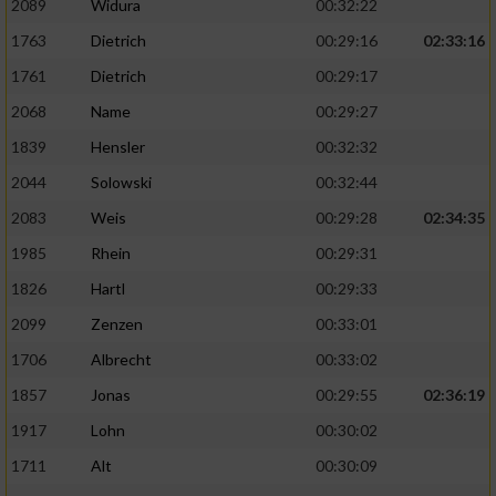
2089
Widura
00:32:22
1763
Dietrich
00:29:16
02:33:16
Analyse von Zielgruppen durch Statistiken
oder Kombinationen von Daten aus
1761
Dietrich
00:29:17
verschiedenen Quellen
2068
Name
00:29:27
Entwicklung und Verbesserung der Angebote
1839
Hensler
00:32:32
2044
Solowski
00:32:44
Verwendung reduzierter Daten zur Auswahl
von Inhalten
2083
Weis
00:29:28
02:34:35
IAB-Besonderheiten:
1985
Rhein
00:29:31
1826
Hartl
00:29:33
Verwendung genauer Standortdaten
2099
Zenzen
00:33:01
Geräte anhand von aktiv angeforderten
1706
Albrecht
00:33:02
Informationen identifizieren
1857
Jonas
00:29:55
02:36:19
Nicht-IAB-Verarbeitungszwecke:
1917
Lohn
00:30:02
Notwendig
1711
Alt
00:30:09