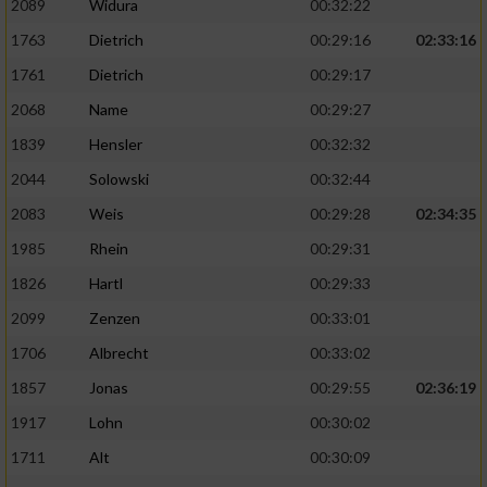
2089
Widura
00:32:22
1763
Dietrich
00:29:16
02:33:16
Analyse von Zielgruppen durch Statistiken
oder Kombinationen von Daten aus
1761
Dietrich
00:29:17
verschiedenen Quellen
2068
Name
00:29:27
Entwicklung und Verbesserung der Angebote
1839
Hensler
00:32:32
2044
Solowski
00:32:44
Verwendung reduzierter Daten zur Auswahl
von Inhalten
2083
Weis
00:29:28
02:34:35
IAB-Besonderheiten:
1985
Rhein
00:29:31
1826
Hartl
00:29:33
Verwendung genauer Standortdaten
2099
Zenzen
00:33:01
Geräte anhand von aktiv angeforderten
1706
Albrecht
00:33:02
Informationen identifizieren
1857
Jonas
00:29:55
02:36:19
Nicht-IAB-Verarbeitungszwecke:
1917
Lohn
00:30:02
Notwendig
1711
Alt
00:30:09