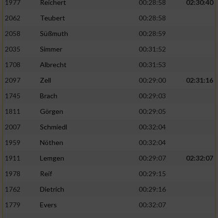
Speichern von oder Zugriff auf Informationen
1977
Reichert
00:28:58
02:30:40
auf einem Endgerät
2062
Teubert
00:28:58
Verwendung reduzierter Daten zur Auswahl
2058
Süßmuth
00:28:59
von Werbeanzeigen
2035
Simmer
00:31:52
Erstellung von Profilen für personalisierte
1708
Albrecht
00:31:53
Werbung
2097
Zell
00:29:00
02:31:16
Verwendung von Profilen zur Auswahl
1745
Brach
00:29:03
personalisierter Werbung
1811
Görgen
00:29:05
Erstellung von Profilen zur Personalisierung
2007
Schmiedl
00:32:04
von Inhalten
1959
Nöthen
00:32:04
Verwendung von Profilen zur Auswahl
1911
Lemgen
00:29:07
02:32:07
personalisierter Inhalte
1978
Reif
00:29:15
Messung der Werbeleistung
1762
Dietrich
00:29:16
1779
Evers
00:32:07
Messung der Performance von Inhalten