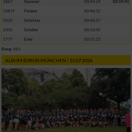
1867
Kassner
00:43:24
03:59:41
50819
Peuker
00:46:32
2020
Schröter
00:46:37
2003
Schäfer
00:50:45
1777
Erler
00:52:23
Rang:
863.
ALBUM B2RUN MÜNCHEN / 15.07.2026