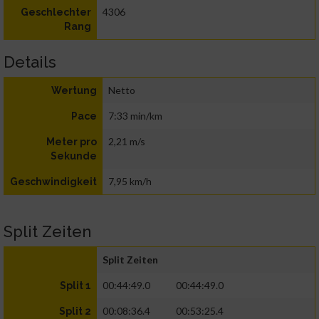
4306
Geschlechter
Rang
Details
Netto
Wertung
7:33 min/km
Pace
2,21 m/s
Meter pro
Sekunde
7,95 km/h
Geschwindigkeit
Split Zeiten
Split Zeiten
00:44:49.0
00:44:49.0
Split 1
00:08:36.4
00:53:25.4
Split 2