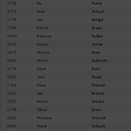
IAB-Besonderheiten:
1958
No
Name
1713
Sven
Asbach
Verwendung genauer Standortdaten
1729
Jan
Bengel
1749
Patrick
Braun
Geräte anhand von aktiv angeforderten Informationen identifi
1960
Rebecca
Nyßen
2105
Sophia
Hürter
Nicht-IAB-Verarbeitungszwecke:
1875
Markus
Klein
Notwendig
1991
Martin
Robrecht
1974
Sanel
Rahic
Performance
1882
Jana
Kneip
1766
Elena
Dressel
Funktional
1892
Jan
Kremer
2021
Martin
Schulze
1778
Oliver
Evers
Werbung
2005
Monique
Schmidt
2041
Marie
Solbach