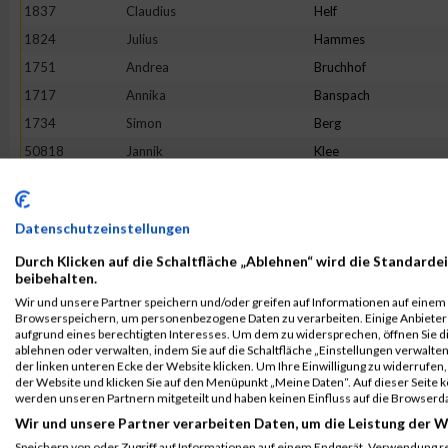
1837
Claudius
Helf
1824
Julius
Hammes
1751
Andrea
Bruchhof
1717
Annika
Banspach
1734
Simon
Berg
50818
Jannik
Klee
1930
Daniel
Matzelt
1918
Victoria
Löhr
Datenschutzeinstellungen
1853
Laura
Jax
Durch Klicken auf die Schaltfläche „Ablehnen“ wird die Standardei
2071
Reinhard
Urban
beibehalten.
1808
Simon
Göbel
Wir und unsere Partner speichern und/oder greifen auf Informationen auf einem G
Browserspeichern, um personenbezogene Daten zu verarbeiten. Einige Anbiete
2117
André Marcel
Welter
aufgrund eines berechtigten Interesses. Um dem zu widersprechen, öffnen Sie die
1896
Sophie
Krießbach
ablehnen oder verwalten, indem Sie auf die Schaltfläche „Einstellungen verwalten“
der linken unteren Ecke der Website klicken. Um Ihre Einwilligung zu widerrufen, 
2110
Charleen
Weyer
der Website und klicken Sie auf den Menüpunkt „Meine Daten“. Auf dieser Seite 
werden unseren Partnern mitgeteilt und haben keinen Einfluss auf die Browserd
1980
Boris
Reinecke
Wir und unsere Partner verarbeiten Daten, um die Leistung der W
2102
Holger
Zuchel
Speichern von oder Zugriff auf Informationen auf einem Endgerät. Verwendung r