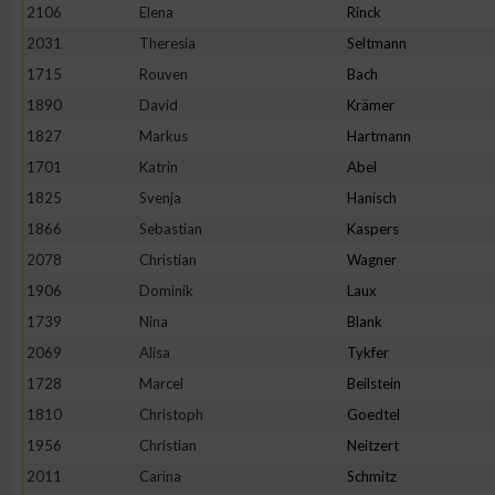
2106
Elena
Rinck
Erstellung von Profilen zur Personalisierung von Inhalten
2031
Theresia
Seltmann
1715
Rouven
Bach
1890
David
Krämer
Verwendung von Profilen zur Auswahl personalisierter Inhalte
1827
Markus
Hartmann
1701
Katrin
Abel
Messung der Werbeleistung
1825
Svenja
Hanisch
1866
Sebastian
Kaspers
Messung der Performance von Inhalten
2078
Christian
Wagner
1906
Dominik
Laux
Analyse von Zielgruppen durch Statistiken oder Kombinatione
1739
Nina
Blank
verschiedenen Quellen
2069
Alisa
Tykfer
1728
Marcel
Beilstein
Entwicklung und Verbesserung der Angebote
1810
Christoph
Goedtel
1956
Christian
Neitzert
Verwendung reduzierter Daten zur Auswahl von Inhalten
2011
Carina
Schmitz