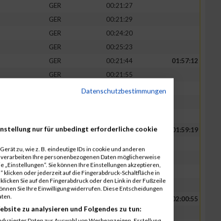
GER
00:21:27
GER
00:21:29
GER
00:24:20
GER
00:25:23
GER
00:21:44
01:57:12
GER
00:21:55
GER
00:22:07
Datenschutzbestimmungen
GER
00:25:40
GER
00:25:46
nstellung nur für unbedingt erforderliche cookie
GER
00:22:15
01:59:19
GER
00:22:20
erät zu, wie z. B. eindeutige IDs in cookie und anderen
r verarbeiten Ihre personenbezogenen Daten möglicherweise
GER
00:22:24
 „Einstellungen“. Sie können Ihre Einstellungen akzeptieren,
GER
00:26:09
 klicken oder jederzeit auf die Fingerabdruck-Schaltfläche in
klicken Sie auf den Fingerabdruck oder den Link in der Fußzeile
GER
00:26:11
können Sie Ihre Einwilligung widerrufen. Diese Entscheidungen
aten.
GER
00:22:44
02:00:55
ebsite zu analysieren und Folgendes zu tun:
GER
00:22:51
eduzierter Daten zur Auswahl von Werbeanzeigen. Erstellung