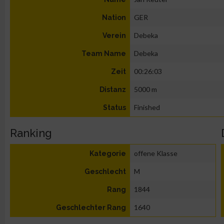
GER
Nation
Debeka
Verein
Debeka
Team Name
00:26:03
Zeit
5000 m
Distanz
Finished
Status
Ranking
offene Klasse
Kategorie
M
Geschlecht
1844
Rang
1640
Geschlechter Rang