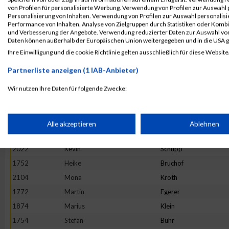
1724
Frederic
Beck
von Profilen für personalisierte Werbung. Verwendung von Profilen zur Auswahl p
Personalisierung von Inhalten. Verwendung von Profilen zur Auswahl personalis
1895
Hannah
Krießbach
Performance von Inhalten. Analyse von Zielgruppen durch Statistiken oder Komb
und Verbesserung der Angebote. Verwendung reduzierter Daten zur Auswahl von
1907
Nathalie
Laux
Daten können außerhalb der Europäischen Union weitergegeben und in die USA 
2090
Daniel
Wiederstein
Ihre Einwilligung und die cookie Richtlinie gelten ausschließlich für diese Website
1799
Daniel
Geisen
Partnerliste anzeigen (1 IAB-Anbieter)
1767
Julian
Dufner
Wir nutzen Ihre Daten für folgende Zwecke:
1904
Sophie
Lambertin
IAB-Verarbeitungszwecke:
1855
Julia
Jochmann
2074
Maurice
Voss
Speichern von oder Zugriff auf Informationen auf einem Endge
Alle akzeptieren
Ablehnen
1851
Ralph
Huschka
2022
Kevin
Schupp
Verwendung reduzierter Daten zur Auswahl von Werbeanzeige
1752
Heike
Bruchof
2104
Mona
Kroth
Erstellung von Profilen für personalisierte Werbung
1772
Martin
Egerer
1874
Marius
Klein
Verwendung von Profilen zur Auswahl personalisierter Werbun
1754
Stefan
Buhr