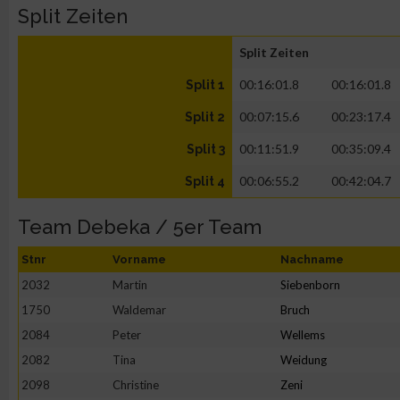
Split Zeiten
Split Zeiten
00:16:01.8
00:16:01.8
Split 1
00:07:15.6
00:23:17.4
Split 2
00:11:51.9
00:35:09.4
Split 3
00:06:55.2
00:42:04.7
Split 4
Team Debeka / 5er Team
Stnr
Vorname
Nachname
2032
Martin
Siebenborn
1750
Waldemar
Bruch
2084
Peter
Wellems
2082
Tina
Weidung
2098
Christine
Zeni