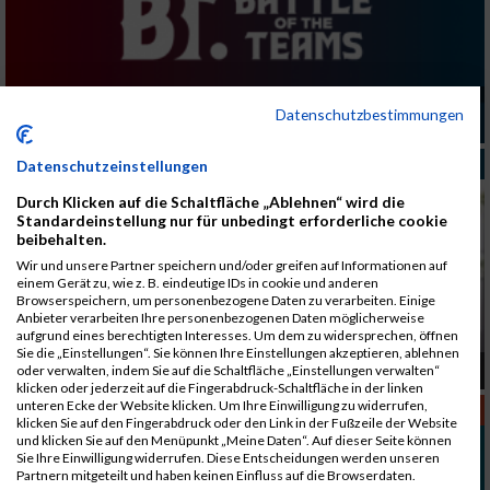
Kampf der Teams stellt den Marathonsport neu
Datenschutzbestimmungen
vor
INTERNATIONAL
Datenschutzeinstellungen
Durch Klicken auf die Schaltfläche „Ablehnen“ wird die
Standardeinstellung nur für unbedingt erforderliche cookie
beibehalten.
Wir und unsere Partner speichern und/oder greifen auf Informationen auf
einem Gerät zu, wie z. B. eindeutige IDs in cookie und anderen
Browserspeichern, um personenbezogene Daten zu verarbeiten. Einige
Anbieter verarbeiten Ihre personenbezogenen Daten möglicherweise
aufgrund eines berechtigten Interesses. Um dem zu widersprechen, öffnen
Sie die „Einstellungen“. Sie können Ihre Einstellungen akzeptieren, ablehnen
Das war der Wings for Life World Run
oder verwalten, indem Sie auf die Schaltfläche „Einstellungen verwalten“
klicken oder jederzeit auf die Fingerabdruck-Schaltfläche in der linken
unteren Ecke der Website klicken. Um Ihre Einwilligung zu widerrufen,
MEHR SPORT
klicken Sie auf den Fingerabdruck oder den Link in der Fußzeile der Website
und klicken Sie auf den Menüpunkt „Meine Daten“. Auf dieser Seite können
Sie Ihre Einwilligung widerrufen. Diese Entscheidungen werden unseren
Partnern mitgeteilt und haben keinen Einfluss auf die Browserdaten.