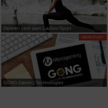
Verwendung reduzierter Daten zur Auswahl
von Werbeanzeigen
Erstellung von Profilen für personalisierte
Werbung
Dehnen nach dem Laufen/Sport
Verwendung von Profilen zur Auswahl
personalisierter Werbung
MEHR SPORT
Erstellung von Profilen zur Personalisierung
von Inhalten
Verwendung von Profilen zur Auswahl
personalisierter Inhalte
Messung der Werbeleistung
GONG Gaming Technologies
Messung der Performance von Inhalten
Analyse von Zielgruppen durch Statistiken