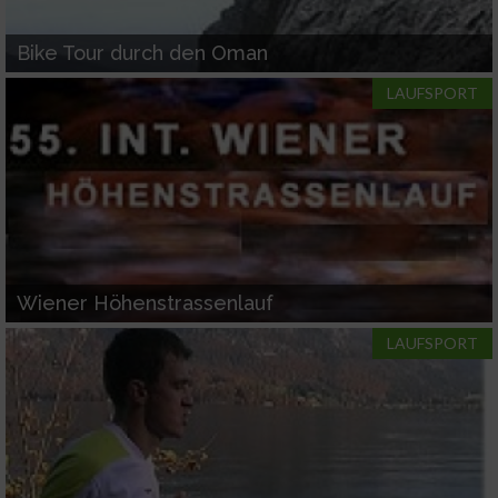
IAB-Verarbeitungszwecke:
Speichern von oder Zugriff auf Informationen
Bike Tour durch den Oman
auf einem Endgerät
LAUFSPORT
Verwendung reduzierter Daten zur Auswahl
von Werbeanzeigen
Erstellung von Profilen für personalisierte
Werbung
Verwendung von Profilen zur Auswahl
personalisierter Werbung
Wiener Höhenstrassenlauf
Erstellung von Profilen zur Personalisierung
LAUFSPORT
von Inhalten
Verwendung von Profilen zur Auswahl
personalisierter Inhalte
Messung der Werbeleistung