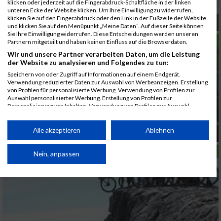
klicken oder jederzeit auf die Fingerabdruck-Schaltfläche in der linken
unteren Ecke der Website klicken. Um Ihre Einwilligung zu widerrufen,
klicken Sie auf den Fingerabdruck oder den Link in der Fußzeile der Website
Wie du dich bewegst, so bist du:
und klicken Sie auf den Menüpunkt „Meine Daten“. Auf dieser Seite können
Sie Ihre Einwilligung widerrufen. Diese Entscheidungen werden unseren
LAUFSPORT
Partnern mitgeteilt und haben keinen Einfluss auf die Browserdaten.
Wir und unsere Partner verarbeiten Daten, um die Leistung
der Website zu analysieren und Folgendes zu tun:
Speichern von oder Zugriff auf Informationen auf einem Endgerät.
Verwendung reduzierter Daten zur Auswahl von Werbeanzeigen. Erstellung
von Profilen für personalisierte Werbung. Verwendung von Profilen zur
Auswahl personalisierter Werbung. Erstellung von Profilen zur
Personalisierung von Inhalten. Verwendung von Profilen zur Auswahl
personalisierter Inhalte. Messung der Werbeleistung. Messung der
Performance von Inhalten. Analyse von Zielgruppen durch Statistiken oder
Kombinationen von Daten aus verschiedenen Quellen. Entwicklung und
Alle akzeptieren
Ablehnen
Berlin Marathon
Verbesserung der Angebote. Verwendung reduzierter Daten zur Auswahl
von Inhalten.
LAUFSPORT
Daten können außerhalb der Europäischen Union weitergegeben und in die
Nein, anpassen
USA gesendet werden.
Ihre Einwilligung und die cookie Richtlinie gelten ausschließlich für diese
Website/App.
Partnerliste anzeigen (1 IAB-Anbieter)
Wir nutzen Ihre Daten für folgende Zwecke: