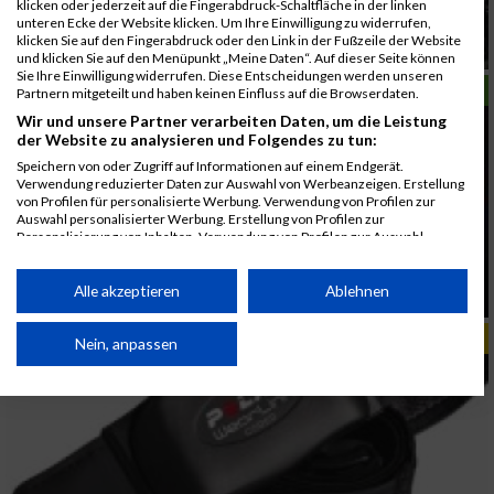
klicken oder jederzeit auf die Fingerabdruck-Schaltfläche in der linken
unteren Ecke der Website klicken. Um Ihre Einwilligung zu widerrufen,
Die Nordic Walking Technik aus
klicken Sie auf den Fingerabdruck oder den Link in der Fußzeile der Website
sportwissenschaftlicher Sicht
und klicken Sie auf den Menüpunkt „Meine Daten“. Auf dieser Seite können
Sie Ihre Einwilligung widerrufen. Diese Entscheidungen werden unseren
LAUFSPORT
Partnern mitgeteilt und haben keinen Einfluss auf die Browserdaten.
Wir und unsere Partner verarbeiten Daten, um die Leistung
der Website zu analysieren und Folgendes zu tun:
Speichern von oder Zugriff auf Informationen auf einem Endgerät.
Verwendung reduzierter Daten zur Auswahl von Werbeanzeigen. Erstellung
von Profilen für personalisierte Werbung. Verwendung von Profilen zur
Auswahl personalisierter Werbung. Erstellung von Profilen zur
Personalisierung von Inhalten. Verwendung von Profilen zur Auswahl
personalisierter Inhalte. Messung der Werbeleistung. Messung der
Performance von Inhalten. Analyse von Zielgruppen durch Statistiken oder
Neue Strecke beim Wien Energie
Kombinationen von Daten aus verschiedenen Quellen. Entwicklung und
Alle akzeptieren
Ablehnen
Halbmarathon 2004
Verbesserung der Angebote. Verwendung reduzierter Daten zur Auswahl
von Inhalten.
TIPPS & TRENDS
Daten können außerhalb der Europäischen Union weitergegeben und in die
Nein, anpassen
USA gesendet werden.
Ihre Einwilligung und die cookie Richtlinie gelten ausschließlich für diese
Website/App.
Partnerliste anzeigen (1 IAB-Anbieter)
Wir nutzen Ihre Daten für folgende Zwecke: