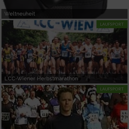
IAB-Verarbeitungszwecke:
Speichern von oder Zugriff auf Informationen
Weltneuheit
auf einem Endgerät
LAUFSPORT
Verwendung reduzierter Daten zur Auswahl
von Werbeanzeigen
Erstellung von Profilen für personalisierte
Werbung
Verwendung von Profilen zur Auswahl
personalisierter Werbung
LCC-Wiener Herbstmarathon
Erstellung von Profilen zur Personalisierung
LAUFSPORT
von Inhalten
Verwendung von Profilen zur Auswahl
personalisierter Inhalte
Messung der Werbeleistung