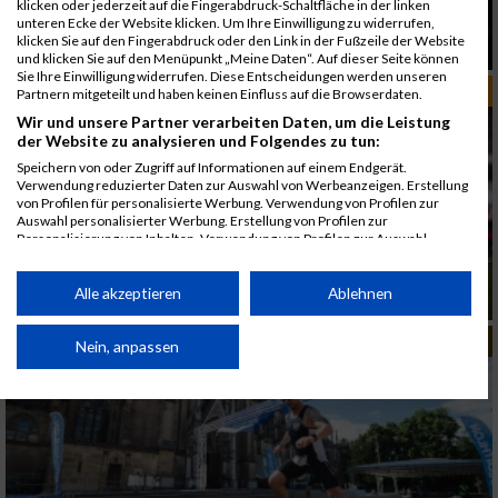
klicken oder jederzeit auf die Fingerabdruck-Schaltfläche in der linken
unteren Ecke der Website klicken. Um Ihre Einwilligung zu widerrufen,
25 Jahre Business Run Wien: Jubiläumslauf
klicken Sie auf den Fingerabdruck oder den Link in der Fußzeile der Website
startet 2026 mit Extras
und klicken Sie auf den Menüpunkt „Meine Daten“. Auf dieser Seite können
Sie Ihre Einwilligung widerrufen. Diese Entscheidungen werden unseren
RUN-DEUTSCHLAND
Partnern mitgeteilt und haben keinen Einfluss auf die Browserdaten.
Wir und unsere Partner verarbeiten Daten, um die Leistung
der Website zu analysieren und Folgendes zu tun:
Speichern von oder Zugriff auf Informationen auf einem Endgerät.
Verwendung reduzierter Daten zur Auswahl von Werbeanzeigen. Erstellung
von Profilen für personalisierte Werbung. Verwendung von Profilen zur
Auswahl personalisierter Werbung. Erstellung von Profilen zur
Personalisierung von Inhalten. Verwendung von Profilen zur Auswahl
personalisierter Inhalte. Messung der Werbeleistung. Messung der
Performance von Inhalten. Analyse von Zielgruppen durch Statistiken oder
B2Run Saison 2026 startet mit vielen fixen und
Kombinationen von Daten aus verschiedenen Quellen. Entwicklung und
Alle akzeptieren
Ablehnen
geplanten Terminen
Verbesserung der Angebote. Verwendung reduzierter Daten zur Auswahl
von Inhalten.
MUD RACE
Daten können außerhalb der Europäischen Union weitergegeben und in die
Nein, anpassen
USA gesendet werden.
Ihre Einwilligung und die cookie Richtlinie gelten ausschließlich für diese
Website/App.
Partnerliste anzeigen (1 IAB-Anbieter)
Wir nutzen Ihre Daten für folgende Zwecke: