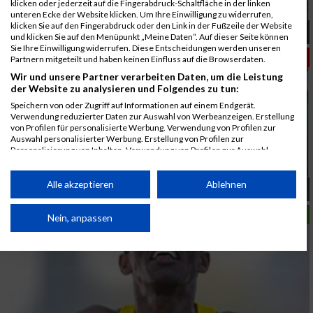
klicken oder jederzeit auf die Fingerabdruck-Schaltfläche in der linken
unteren Ecke der Website klicken. Um Ihre Einwilligung zu widerrufen,
klicken Sie auf den Fingerabdruck oder den Link in der Fußzeile der Website
Endspurt im Olympiapark
und klicken Sie auf den Menüpunkt „Meine Daten“. Auf dieser Seite können
Sie Ihre Einwilligung widerrufen. Diese Entscheidungen werden unseren
ERNÄHRUNG
Partnern mitgeteilt und haben keinen Einfluss auf die Browserdaten.
Wir und unsere Partner verarbeiten Daten, um die Leistung
der Website zu analysieren und Folgendes zu tun:
Speichern von oder Zugriff auf Informationen auf einem Endgerät.
Verwendung reduzierter Daten zur Auswahl von Werbeanzeigen. Erstellung
von Profilen für personalisierte Werbung. Verwendung von Profilen zur
Auswahl personalisierter Werbung. Erstellung von Profilen zur
Personalisierung von Inhalten. Verwendung von Profilen zur Auswahl
personalisierter Inhalte. Messung der Werbeleistung. Messung der
Performance von Inhalten. Analyse von Zielgruppen durch Statistiken oder
Kombinationen von Daten aus verschiedenen Quellen. Entwicklung und
Alle akzeptieren
Ablehnen
Silvester
Verbesserung der Angebote. Verwendung reduzierter Daten zur Auswahl
von Inhalten.
LAUFSPORT
Daten können außerhalb der Europäischen Union weitergegeben und in die
Nein, anpassen
USA gesendet werden.
Ihre Einwilligung und die cookie Richtlinie gelten ausschließlich für diese
Website/App.
Partnerliste anzeigen (1 IAB-Anbieter)
Wir nutzen Ihre Daten für folgende Zwecke: