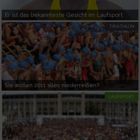
IAB-Verarbeitungszwecke:
Speichern von oder Zugriff auf Informationen
Er ist das bekannteste Gesicht im Laufsport
auf einem Endgerät
TRIATHLON
Verwendung reduzierter Daten zur Auswahl
von Werbeanzeigen
Erstellung von Profilen für personalisierte
Werbung
Verwendung von Profilen zur Auswahl
personalisierter Werbung
Sie wollen 2011 alles niederreißen?
Erstellung von Profilen zur Personalisierung
LAUFSPORT
von Inhalten
Verwendung von Profilen zur Auswahl
personalisierter Inhalte
Messung der Werbeleistung