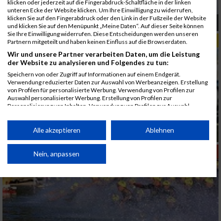
klicken oder jederzeit auf die Fingerabdruck-Schaltfläche in der linken
unteren Ecke der Website klicken. Um Ihre Einwilligung zu widerrufen,
klicken Sie auf den Fingerabdruck oder den Link in der Fußzeile der Website
Running Gastein
und klicken Sie auf den Menüpunkt „Meine Daten“. Auf dieser Seite können
Sie Ihre Einwilligung widerrufen. Diese Entscheidungen werden unseren
TIPPS & TRENDS
Partnern mitgeteilt und haben keinen Einfluss auf die Browserdaten.
Wir und unsere Partner verarbeiten Daten, um die Leistung
der Website zu analysieren und Folgendes zu tun:
Speichern von oder Zugriff auf Informationen auf einem Endgerät.
Verwendung reduzierter Daten zur Auswahl von Werbeanzeigen. Erstellung
von Profilen für personalisierte Werbung. Verwendung von Profilen zur
Auswahl personalisierter Werbung. Erstellung von Profilen zur
Personalisierung von Inhalten. Verwendung von Profilen zur Auswahl
personalisierter Inhalte. Messung der Werbeleistung. Messung der
Performance von Inhalten. Analyse von Zielgruppen durch Statistiken oder
Kombinationen von Daten aus verschiedenen Quellen. Entwicklung und
Alle akzeptieren
Ablehnen
Der smart times Event 2004 rückt immer näher
Verbesserung der Angebote. Verwendung reduzierter Daten zur Auswahl
von Inhalten.
MEHR SPORT
Daten können außerhalb der Europäischen Union weitergegeben und in die
Nein, anpassen
USA gesendet werden.
Ihre Einwilligung und die cookie Richtlinie gelten ausschließlich für diese
Website/App.
Partnerliste anzeigen (1 IAB-Anbieter)
Wir nutzen Ihre Daten für folgende Zwecke: