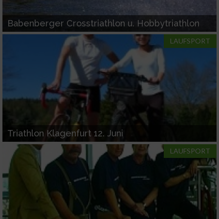
IAB-Verarbeitungszwecke:
Speichern von oder Zugriff auf Informationen
Babenberger Crosstriathlon u. Hobbytriathlon
auf einem Endgerät
LAUFSPORT
Verwendung reduzierter Daten zur Auswahl
von Werbeanzeigen
Erstellung von Profilen für personalisierte
Werbung
Verwendung von Profilen zur Auswahl
personalisierter Werbung
Triathlon Klagenfurt 12. Juni
Erstellung von Profilen zur Personalisierung
LAUFSPORT
von Inhalten
Verwendung von Profilen zur Auswahl
personalisierter Inhalte
Messung der Werbeleistung