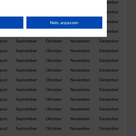
gust
September
Oktober
November
Dezember
gust
September
Oktober
November
Dezember
rät
gust
September
Oktober
November
Dezember
Nein, anpassen
gust
September
Oktober
November
Dezember
n
gust
September
Oktober
November
Dezember
gust
September
Oktober
November
Dezember
gust
September
Oktober
November
Dezember
gust
September
Oktober
November
Dezember
g
gust
September
Oktober
November
Dezember
gust
September
Oktober
November
Dezember
gust
September
Oktober
November
Dezember
gust
September
Oktober
November
Dezember
gust
September
Oktober
November
Dezember
gust
September
Oktober
November
Dezember