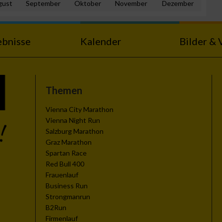
gust
September
Oktober
November
Dezember
ebnisse
Kalender
Bilder & 
n von Daten aus
Themen
Vienna City Marathon
Vienna Night Run
Salzburg Marathon
Graz Marathon
Spartan Race
Red Bull 400
Frauenlauf
Business Run
zieren
Strongmanrun
B2Run
Firmenlauf