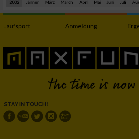
2002
Jänner
März
March
April
Mai
Juni
Juli
Au
Messung der Performance von Inhalten
Laufsport
Anmeldung
Erg
Analyse von Zielgruppen durch Statistiken oder Kombinatione
verschiedenen Quellen
Entwicklung und Verbesserung der Angebote
Verwendung reduzierter Daten zur Auswahl von Inhalten
IAB-Besonderheiten:
Verwendung genauer Standortdaten
STAY IN TOUCH!
Geräte anhand von aktiv angeforderten Informationen identifi
Nicht-IAB-Verarbeitungszwecke: