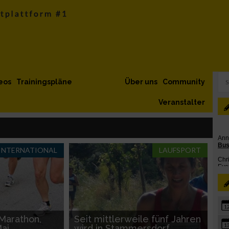
eos
Trainingspläne
Über uns
Community
Veranstalter
INTERNATIONAL
LAUFSPORT
1
Marathon,
Seit mittlerweile fünf Jahren
1
ai
wird in Stammersdorf