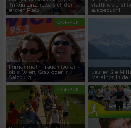
TriRun Linz holte sich den
stattfindet, ist 
ersten Platz
ausgebucht
LAUFSPORT
Immer mehr Frauen laufen -
ob in Wien, Graz oder in
Laufen Sie Mitt
Salzburg
Marathon in de
LAUFSPORT
Der Start und das Ziel vom