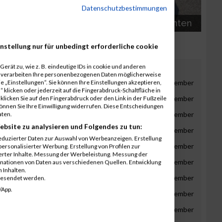
remiere bei
Datenschutzbestimmungen
 Woche im
Als die Uhren laufen lernten
nstellung nur für unbedingt erforderliche cookie
gust
erät zu, wie z. B. eindeutige IDs in cookie und anderen
r verarbeiten Ihre personenbezogenen Daten möglicherweise
gust
September
Oktober
November
Dezember
 „Einstellungen“. Sie können Ihre Einstellungen akzeptieren,
 klicken oder jederzeit auf die Fingerabdruck-Schaltfläche in
gust
September
Oktober
November
Dezember
klicken Sie auf den Fingerabdruck oder den Link in der Fußzeile
können Sie Ihre Einwilligung widerrufen. Diese Entscheidungen
gust
September
Oktober
November
Dezember
aten.
ebsite zu analysieren und Folgendes zu tun:
gust
September
Oktober
November
Dezember
eduzierter Daten zur Auswahl von Werbeanzeigen. Erstellung
gust
September
Oktober
November
Dezember
ersonalisierter Werbung. Erstellung von Profilen zur
ierter Inhalte. Messung der Werbeleistung. Messung der
gust
September
Oktober
November
Dezember
inationen von Daten aus verschiedenen Quellen. Entwicklung
 Inhalten.
gust
September
Oktober
November
Dezember
gesendet werden.
/App.
gust
September
Oktober
November
Dezember
gust
September
Oktober
November
Dezember