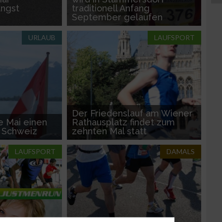
längst
traditionell Anfang
September gelaufen
URLAUB
LAUFSPORT
Der Friedenslauf am Wiener
e Mai einen
Rathausplatz findet zum
r Schweiz
zehnten Mal statt
LAUFSPORT
DAMALS