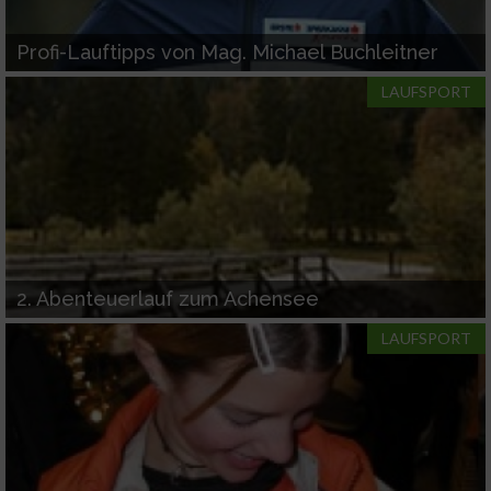
IAB-Verarbeitungszwecke:
Speichern von oder Zugriff auf Informationen
Profi-Lauftipps von Mag. Michael Buchleitner
auf einem Endgerät
LAUFSPORT
Verwendung reduzierter Daten zur Auswahl
von Werbeanzeigen
Erstellung von Profilen für personalisierte
Werbung
Verwendung von Profilen zur Auswahl
personalisierter Werbung
2. Abenteuerlauf zum Achensee
Erstellung von Profilen zur Personalisierung
LAUFSPORT
von Inhalten
Verwendung von Profilen zur Auswahl
personalisierter Inhalte
Messung der Werbeleistung