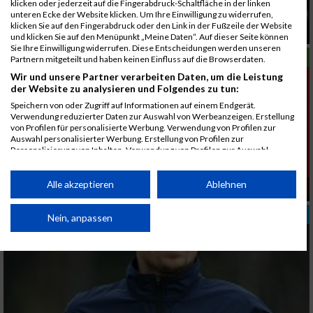
klicken oder jederzeit auf die Fingerabdruck-Schaltfläche in der linken
unteren Ecke der Website klicken. Um Ihre Einwilligung zu widerrufen,
klicken Sie auf den Fingerabdruck oder den Link in der Fußzeile der Website
Anningerland MTB-Marathon
und klicken Sie auf den Menüpunkt „Meine Daten“. Auf dieser Seite können
Sie Ihre Einwilligung widerrufen. Diese Entscheidungen werden unseren
LAUFSPORT
Partnern mitgeteilt und haben keinen Einfluss auf die Browserdaten.
Wir und unsere Partner verarbeiten Daten, um die Leistung
der Website zu analysieren und Folgendes zu tun:
Speichern von oder Zugriff auf Informationen auf einem Endgerät.
Verwendung reduzierter Daten zur Auswahl von Werbeanzeigen. Erstellung
von Profilen für personalisierte Werbung. Verwendung von Profilen zur
Auswahl personalisierter Werbung. Erstellung von Profilen zur
Personalisierung von Inhalten. Verwendung von Profilen zur Auswahl
personalisierter Inhalte. Messung der Werbeleistung. Messung der
Performance von Inhalten. Analyse von Zielgruppen durch Statistiken oder
Kombinationen von Daten aus verschiedenen Quellen. Entwicklung und
Alle akzeptieren
Ablehnen
Businessman Buchleitner wird 4. beim VCM
Verbesserung der Angebote. Verwendung reduzierter Daten zur Auswahl
von Inhalten.
TRAINING
Daten können außerhalb der Europäischen Union weitergegeben und in die
Nein, anpassen
USA gesendet werden.
Ihre Einwilligung und die cookie Richtlinie gelten ausschließlich für diese
Website/App.
Partnerliste anzeigen (1 IAB-Anbieter)
Wir nutzen Ihre Daten für folgende Zwecke: