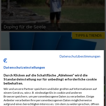
Doping für die Seele
TIPPS & TRENDS
Datenschutzbestimmungen
Datenschutzeinstellungen
Durch Klicken auf die Schaltfläche „Ablehnen“ wird die
Standardeinstellung nur für unbedingt erforderliche cookie
Energiesparen lohnt sich!
beibehalten.
LAUFSPORT
Wir und unsere Partner speichern und/oder greifen auf Informationen auf
einem Gerät zu, wie z. B. eindeutige IDs in cookie und anderen
Browserspeichern, um personenbezogene Daten zu verarbeiten. Einige
Anbieter verarbeiten Ihre personenbezogenen Daten möglicherweise
aufgrund eines berechtigten Interesses. Um dem zu widersprechen, öffnen