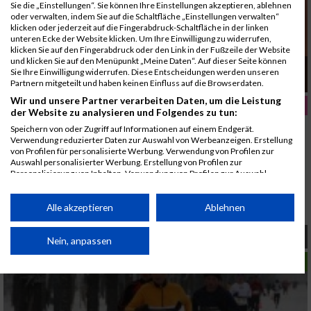
Sie die „Einstellungen“. Sie können Ihre Einstellungen akzeptieren, ablehnen
oder verwalten, indem Sie auf die Schaltfläche „Einstellungen verwalten“
klicken oder jederzeit auf die Fingerabdruck-Schaltfläche in der linken
unteren Ecke der Website klicken. Um Ihre Einwilligung zu widerrufen,
klicken Sie auf den Fingerabdruck oder den Link in der Fußzeile der Website
und klicken Sie auf den Menüpunkt „Meine Daten“. Auf dieser Seite können
Laufen sie am 27. Februar bei angenehmen 19
Sie Ihre Einwilligung widerrufen. Diese Entscheidungen werden unseren
Grad
Partnern mitgeteilt und haben keinen Einfluss auf die Browserdaten.
Wir und unsere Partner verarbeiten Daten, um die Leistung
FRAUEN FITNESS
der Website zu analysieren und Folgendes zu tun:
Speichern von oder Zugriff auf Informationen auf einem Endgerät.
Verwendung reduzierter Daten zur Auswahl von Werbeanzeigen. Erstellung
von Profilen für personalisierte Werbung. Verwendung von Profilen zur
Auswahl personalisierter Werbung. Erstellung von Profilen zur
Personalisierung von Inhalten. Verwendung von Profilen zur Auswahl
personalisierter Inhalte. Messung der Werbeleistung. Messung der
Performance von Inhalten. Analyse von Zielgruppen durch Statistiken oder
Kombinationen von Daten aus verschiedenen Quellen. Entwicklung und
Alle akzeptieren
Ablehnen
Verbesserung der Angebote. Verwendung reduzierter Daten zur Auswahl
von Inhalten.
Wenn der Partner nicht so will
Daten können außerhalb der Europäischen Union weitergegeben und in die
Nein, anpassen
USA gesendet werden.
LAUFSPORT
Ihre Einwilligung und die cookie Richtlinie gelten ausschließlich für diese
Website/App.
Partnerliste anzeigen (1 IAB-Anbieter)