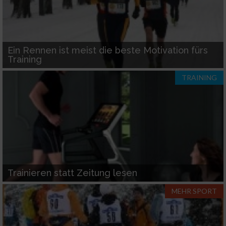
Wir nutzen Ihre Daten für folgende Zwecke:
IAB-Verarbeitungszwecke:
Speichern von oder Zugriff auf Informationen
auf einem Endgerät
Ein Rennen ist meist die beste Motivation fürs
Training
Verwendung reduzierter Daten zur Auswahl
TRAINING
von Werbeanzeigen
Erstellung von Profilen für personalisierte
Werbung
Verwendung von Profilen zur Auswahl
personalisierter Werbung
Erstellung von Profilen zur Personalisierung
Trainieren statt Zeitung lesen
von Inhalten
MEHR SPORT
Verwendung von Profilen zur Auswahl
personalisierter Inhalte