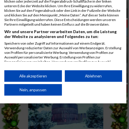
klicken oder jederzeit auf die Fingerabdruck-Schaltfläche in der linken
unteren Ecke der Website klicken. Um Ihre Einwilligung zu widerrufen,
klicken Sie auf den Fingerabdruck oder den Link in der Fußzeile der Website
Deine Gesundheit ist dein Erfolg
und klicken Sie auf den Menüpunkt „Meine Daten“. Auf dieser Seite können
Sie Ihre Einwilligung widerrufen. Diese Entscheidungen werden unseren
ERNÄHRUNG
Partnern mitgeteilt und haben keinen Einfluss auf die Browserdaten.
Wir und unsere Partner verarbeiten Daten, um die Leistung
der Website zu analysieren und Folgendes zu tun:
Speichern von oder Zugriff auf Informationen auf einem Endgerät.
Verwendung reduzierter Daten zur Auswahl von Werbeanzeigen. Erstellung
von Profilen für personalisierte Werbung. Verwendung von Profilen zur
Auswahl personalisierter Werbung. Erstellung von Profilen zur
Personalisierung von Inhalten. Verwendung von Profilen zur Auswahl
personalisierter Inhalte. Messung der Werbeleistung. Messung der
Performance von Inhalten. Analyse von Zielgruppen durch Statistiken oder
Kombinationen von Daten aus verschiedenen Quellen. Entwicklung und
Alle akzeptieren
Ablehnen
Jetzt effizient abnehmen
Verbesserung der Angebote. Verwendung reduzierter Daten zur Auswahl
von Inhalten.
ADVENT-SPECIAL
Daten können außerhalb der Europäischen Union weitergegeben und in die
Nein, anpassen
USA gesendet werden.
Ihre Einwilligung und die cookie Richtlinie gelten ausschließlich für diese
Website/App.
Partnerliste anzeigen (1 IAB-Anbieter)
Wir nutzen Ihre Daten für folgende Zwecke: