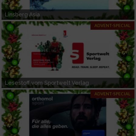
IAB-Verarbeitungszwecke:
Speichern von oder Zugriff auf Informationen
Linsberg Asia
auf einem Endgerät
ADVENT-SPECIAL
Verwendung reduzierter Daten zur Auswahl
von Werbeanzeigen
Erstellung von Profilen für personalisierte
Werbung
Verwendung von Profilen zur Auswahl
personalisierter Werbung
Lesestoff vom Sportwelt Verlag
Erstellung von Profilen zur Personalisierung
ADVENT-SPECIAL
von Inhalten
Verwendung von Profilen zur Auswahl
personalisierter Inhalte
Messung der Werbeleistung