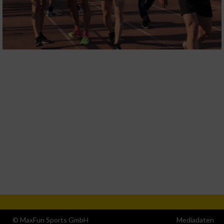
© MaxFun Sports GmbH
Mediadaten