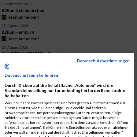
1. September 2026
B2Run Gelsenkirchen
Jetzt anmelden!
25. August 2026
B2Run Hamburg
Jetzt anmelden!
19. August 2026
RUN5 TEAMSTAFFEL - Hamburg
Jetzt anmelden!
Datenschutzbestimmungen
13. August 2026
Datenschutzeinstellungen
B2Run Dillingen/Saar
Jetzt anmelden!
Durch Klicken auf die Schaltfläche „Ablehnen“ wird die
Standardeinstellung nur für unbedingt erforderliche cookie
12. August 2026
beibehalten.
RUN5 TEAMSTAFFEL - Wiesbaden
Wir und unsere Partner speichern und/oder greifen auf Informationen auf
Jetzt anmelden!
einem Gerät zu, wie z. B. eindeutige IDs in cookie und anderen
Browserspeichern, um personenbezogene Daten zu verarbeiten. Einige
RELEVANTE ARTIKEL
Anbieter verarbeiten Ihre personenbezogenen Daten möglicherweise
aufgrund eines berechtigten Interesses. Um dem zu widersprechen, öffnen
RUN-DEUTSCHLAND
Sie die „Einstellungen“. Sie können Ihre Einstellungen akzeptieren, ablehnen
oder verwalten, indem Sie auf die Schaltfläche „Einstellungen verwalten“