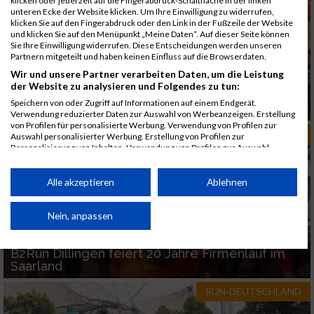
klicken oder jederzeit auf die Fingerabdruck-Schaltfläche in der linken
unteren Ecke der Website klicken. Um Ihre Einwilligung zu widerrufen,
klicken Sie auf den Fingerabdruck oder den Link in der Fußzeile der Website
und klicken Sie auf den Menüpunkt „Meine Daten“. Auf dieser Seite können
Sie Ihre Einwilligung widerrufen. Diese Entscheidungen werden unseren
Partnern mitgeteilt und haben keinen Einfluss auf die Browserdaten.
Wir und unsere Partner verarbeiten Daten, um die Leistung
der Website zu analysieren und Folgendes zu tun:
RUN5 TEAMSTAFFEL Hamburg 2026 an beiden
Speichern von oder Zugriff auf Informationen auf einem Endgerät.
Lauftagen ausverkauft
Verwendung reduzierter Daten zur Auswahl von Werbeanzeigen. Erstellung
von Profilen für personalisierte Werbung. Verwendung von Profilen zur
RUN-DEUTSCHLAND
Auswahl personalisierter Werbung. Erstellung von Profilen zur
Personalisierung von Inhalten. Verwendung von Profilen zur Auswahl
personalisierter Inhalte. Messung der Werbeleistung. Messung der
Performance von Inhalten. Analyse von Zielgruppen durch Statistiken oder
Kombinationen von Daten aus verschiedenen Quellen. Entwicklung und
Alle akzeptieren
Ablehnen
Verbesserung der Angebote. Verwendung reduzierter Daten zur Auswahl
von Inhalten.
Daten können außerhalb der Europäischen Union weitergegeben und in die
Nein, anpassen
USA gesendet werden.
Ihre Einwilligung und die cookie Richtlinie gelten ausschließlich für diese
B2Run Dillingen feiert 20 Jahre Firmenlauf im
Website/App.
Saarland
Partnerliste anzeigen (1 IAB-Anbieter)
RUN-DEUTSCHLAND
Wir nutzen Ihre Daten für folgende Zwecke: