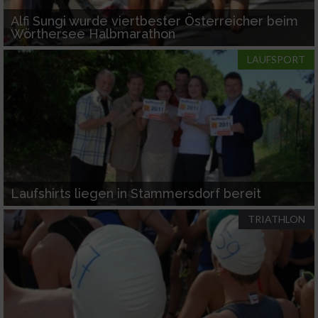
IAB-Verarbeitungszwecke:
Alfi Sungi wurde viertbester Österreicher beim
Speichern von oder Zugriff auf Informationen
Wörthersee Halbmarathon
auf einem Endgerät
LAUFSPORT
Verwendung reduzierter Daten zur Auswahl
von Werbeanzeigen
Erstellung von Profilen für personalisierte
Werbung
Verwendung von Profilen zur Auswahl
personalisierter Werbung
Laufshirts liegen in Stammersdorf bereit
Erstellung von Profilen zur Personalisierung
TRIATHLON
von Inhalten
Verwendung von Profilen zur Auswahl
personalisierter Inhalte
Messung der Werbeleistung