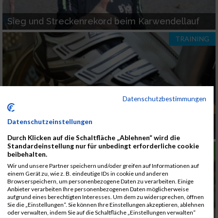
Sieg und Streckenrekord beim Karwendellauf
TRAINING
Datenschutzbestimmungen
Durch das Trittfrequenztraining wird das
Datenschutzeinstellungen
Zusammenspiel der Muskeln trainiert
Durch Klicken auf die Schaltfläche „Ablehnen“ wird die
Standardeinstellung nur für unbedingt erforderliche cookie
LAUFSPORT
beibehalten.
Wir und unsere Partner speichern und/oder greifen auf Informationen auf
einem Gerät zu, wie z. B. eindeutige IDs in cookie und anderen
Browserspeichern, um personenbezogene Daten zu verarbeiten. Einige
Anbieter verarbeiten Ihre personenbezogenen Daten möglicherweise
aufgrund eines berechtigten Interesses. Um dem zu widersprechen, öffnen
Sie die „Einstellungen“. Sie können Ihre Einstellungen akzeptieren, ablehnen
oder verwalten, indem Sie auf die Schaltfläche „Einstellungen verwalten“