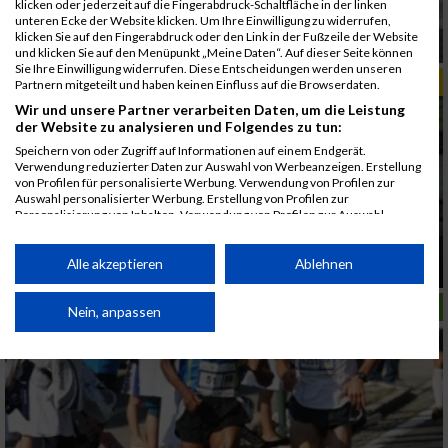
klicken oder jederzeit auf die Fingerabdruck-Schaltfläche in der linken
unteren Ecke der Website klicken. Um Ihre Einwilligung zu widerrufen,
klicken Sie auf den Fingerabdruck oder den Link in der Fußzeile der Website
Start der Leichtathletik WM in Daegu
und klicken Sie auf den Menüpunkt „Meine Daten“. Auf dieser Seite können
Sie Ihre Einwilligung widerrufen. Diese Entscheidungen werden unseren
TIPPS & TRENDS
Partnern mitgeteilt und haben keinen Einfluss auf die Browserdaten.
Wir und unsere Partner verarbeiten Daten, um die Leistung
der Website zu analysieren und Folgendes zu tun:
Speichern von oder Zugriff auf Informationen auf einem Endgerät.
Verwendung reduzierter Daten zur Auswahl von Werbeanzeigen. Erstellung
von Profilen für personalisierte Werbung. Verwendung von Profilen zur
Auswahl personalisierter Werbung. Erstellung von Profilen zur
Personalisierung von Inhalten. Verwendung von Profilen zur Auswahl
personalisierter Inhalte. Messung der Werbeleistung. Messung der
Performance von Inhalten. Analyse von Zielgruppen durch Statistiken oder
Nur noch wenige Startplätze für die Red Bull
Kombinationen von Daten aus verschiedenen Quellen. Entwicklung und
Alle akzeptieren
Ablehnen
400
Verbesserung der Angebote. Verwendung reduzierter Daten zur Auswahl
von Inhalten.
LAUFSPORT
Daten können außerhalb der Europäischen Union weitergegeben und in die
Nein, anpassen
USA gesendet werden.
Ihre Einwilligung und die cookie Richtlinie gelten ausschließlich für diese
Website/App.
Partnerliste anzeigen (1 IAB-Anbieter)
Wir nutzen Ihre Daten für folgende Zwecke: