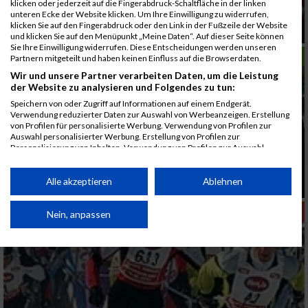
klicken oder jederzeit auf die Fingerabdruck-Schaltfläche in der linken
unteren Ecke der Website klicken. Um Ihre Einwilligung zu widerrufen,
klicken Sie auf den Fingerabdruck oder den Link in der Fußzeile der Website
Hilfe durch Spendenmatte
und klicken Sie auf den Menüpunkt „Meine Daten“. Auf dieser Seite können
Sie Ihre Einwilligung widerrufen. Diese Entscheidungen werden unseren
LAUFSPORT
Partnern mitgeteilt und haben keinen Einfluss auf die Browserdaten.
Wir und unsere Partner verarbeiten Daten, um die Leistung
der Website zu analysieren und Folgendes zu tun:
Speichern von oder Zugriff auf Informationen auf einem Endgerät.
Verwendung reduzierter Daten zur Auswahl von Werbeanzeigen. Erstellung
von Profilen für personalisierte Werbung. Verwendung von Profilen zur
Auswahl personalisierter Werbung. Erstellung von Profilen zur
Personalisierung von Inhalten. Verwendung von Profilen zur Auswahl
personalisierter Inhalte. Messung der Werbeleistung. Messung der
Performance von Inhalten. Analyse von Zielgruppen durch Statistiken oder
Susanne Pumper: "Warum ich 2007 wieder beim
Kombinationen von Daten aus verschiedenen Quellen. Entwicklung und
Alle akzeptieren
Ablehnen
VCM laufe"
Verbesserung der Angebote. Verwendung reduzierter Daten zur Auswahl
von Inhalten.
MEHR SPORT
Daten können außerhalb der Europäischen Union weitergegeben und in die
Nein, anpassen
USA gesendet werden.
Ihre Einwilligung und die cookie Richtlinie gelten ausschließlich für diese
Website/App.
Partnerliste anzeigen (1 IAB-Anbieter)
Wir nutzen Ihre Daten für folgende Zwecke: