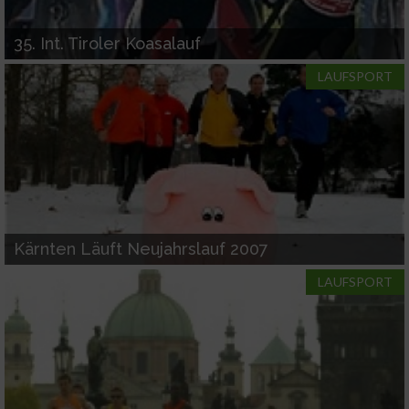
IAB-Verarbeitungszwecke:
Speichern von oder Zugriff auf Informationen
35. Int. Tiroler Koasalauf
auf einem Endgerät
LAUFSPORT
Verwendung reduzierter Daten zur Auswahl
von Werbeanzeigen
Erstellung von Profilen für personalisierte
Werbung
Verwendung von Profilen zur Auswahl
personalisierter Werbung
Kärnten Läuft Neujahrslauf 2007
Erstellung von Profilen zur Personalisierung
LAUFSPORT
von Inhalten
Verwendung von Profilen zur Auswahl
personalisierter Inhalte
Messung der Werbeleistung