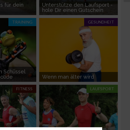
ps für dein
Unterstütze den Laufsport -
hole Dir einen Gutschein
TRAINING
GESUNDHEIT
n Schüssel
olide
Wenn man älter wird
FITNESS
LAUFSPORT