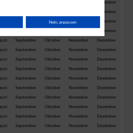
gust
September
Oktober
November
Dezember
gust
September
Oktober
November
Dezember
rät
gust
September
Oktober
November
Dezember
Nein, anpassen
gust
September
Oktober
November
Dezember
n
gust
September
Oktober
November
Dezember
gust
September
Oktober
November
Dezember
gust
September
Oktober
November
Dezember
gust
September
Oktober
November
Dezember
g
gust
September
Oktober
November
Dezember
gust
September
Oktober
November
Dezember
gust
September
Oktober
November
Dezember
gust
September
Oktober
November
Dezember
gust
September
Oktober
November
Dezember
gust
September
Oktober
November
Dezember