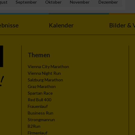
gust
September
Oktober
November
Dezember
ebnisse
Kalender
Bilder & 
n von Daten aus
Themen
Vienna City Marathon
Vienna Night Run
Salzburg Marathon
Graz Marathon
Spartan Race
Red Bull 400
Frauenlauf
Business Run
zieren
Strongmanrun
B2Run
Firmenlauf