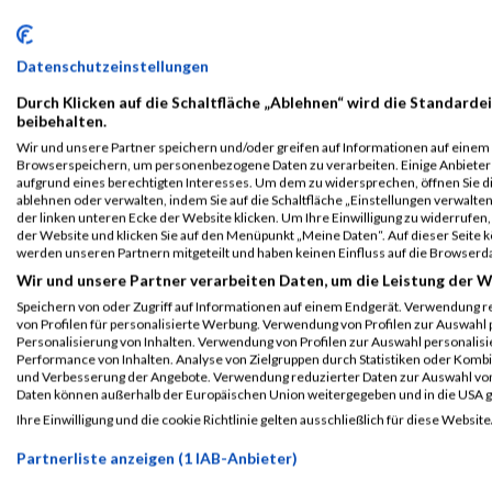
Die neuen Train
Ironman Hawaii verschoben
Covid bzw. CoF
Datenschutzeinstellungen
«
1
2
»
Durch Klicken auf die Schaltfläche „Ablehnen“ wird die Standardei
beibehalten.
2026
Jänner
März
March
April
Mai
Juni
Juli
Au
Wir und unsere Partner speichern und/oder greifen auf Informationen auf einem G
Browserspeichern, um personenbezogene Daten zu verarbeiten. Einige Anbiete
2025
Jänner
März
March
April
Mai
Juni
Juli
Au
aufgrund eines berechtigten Interesses. Um dem zu widersprechen, öffnen Sie die
ablehnen oder verwalten, indem Sie auf die Schaltfläche „Einstellungen verwalten“
2024
Jänner
März
March
April
Mai
Juni
Juli
Au
der linken unteren Ecke der Website klicken. Um Ihre Einwilligung zu widerrufen, 
der Website und klicken Sie auf den Menüpunkt „Meine Daten“. Auf dieser Seite 
2023
Jänner
März
March
April
Mai
Juni
Juli
Au
werden unseren Partnern mitgeteilt und haben keinen Einfluss auf die Browserd
Wir und unsere Partner verarbeiten Daten, um die Leistung der W
2022
Jänner
März
March
April
Mai
Juni
Juli
Au
Speichern von oder Zugriff auf Informationen auf einem Endgerät. Verwendung r
2021
Jänner
März
March
April
Mai
Juni
Juli
Au
von Profilen für personalisierte Werbung. Verwendung von Profilen zur Auswahl p
Personalisierung von Inhalten. Verwendung von Profilen zur Auswahl personalis
2020
Jänner
März
March
April
Mai
Juni
Juli
Au
Performance von Inhalten. Analyse von Zielgruppen durch Statistiken oder Komb
und Verbesserung der Angebote. Verwendung reduzierter Daten zur Auswahl von
2019
Jänner
März
March
April
Mai
Juni
Juli
Au
Daten können außerhalb der Europäischen Union weitergegeben und in die USA 
Ihre Einwilligung und die cookie Richtlinie gelten ausschließlich für diese Website
2018
Jänner
März
March
April
Mai
Juni
Juli
Au
Partnerliste anzeigen (1 IAB-Anbieter)
2017
Jänner
März
March
April
Mai
Juni
Juli
Au