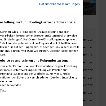
Datenschutzbestimmungen
ingswütigen -
Neuigkeiten bei Kärnten
IT
Läuft
nstellung nur für unbedingt erforderliche cookie
gust
erät zu, wie z. B. eindeutige IDs in cookie und anderen
r verarbeiten Ihre personenbezogenen Daten möglicherweise
gust
September
Oktober
November
Dezember
 „Einstellungen“. Sie können Ihre Einstellungen akzeptieren,
 klicken oder jederzeit auf die Fingerabdruck-Schaltfläche in
gust
September
Oktober
November
Dezember
klicken Sie auf den Fingerabdruck oder den Link in der Fußzeile
können Sie Ihre Einwilligung widerrufen. Diese Entscheidungen
gust
September
Oktober
November
Dezember
aten.
ebsite zu analysieren und Folgendes zu tun:
gust
September
Oktober
November
Dezember
eduzierter Daten zur Auswahl von Werbeanzeigen. Erstellung
gust
September
Oktober
November
Dezember
ersonalisierter Werbung. Erstellung von Profilen zur
ierter Inhalte. Messung der Werbeleistung. Messung der
gust
September
Oktober
November
Dezember
inationen von Daten aus verschiedenen Quellen. Entwicklung
 Inhalten.
gust
September
Oktober
November
Dezember
gesendet werden.
/App.
gust
September
Oktober
November
Dezember
gust
September
Oktober
November
Dezember