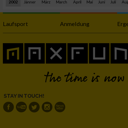
2002
Jänner
März
March
April
Mai
Juni
Juli
Au
Messung der Performance von Inhalten
Laufsport
Anmeldung
Erg
Analyse von Zielgruppen durch Statistiken oder Kombinatione
verschiedenen Quellen
Entwicklung und Verbesserung der Angebote
Verwendung reduzierter Daten zur Auswahl von Inhalten
IAB-Besonderheiten:
Verwendung genauer Standortdaten
STAY IN TOUCH!
Geräte anhand von aktiv angeforderten Informationen identifi
Nicht-IAB-Verarbeitungszwecke: