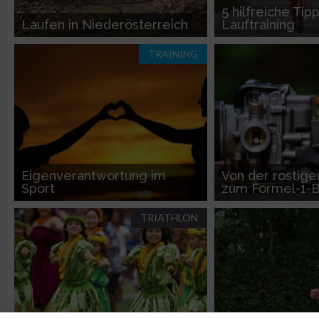
5 hilfreiche Tip
Laufen in Niederösterreich
Lauftraining
TRAINING
Eigenverantwortung im
Von der rostige
Sport
zum Formel-1-B
TRIATHLON