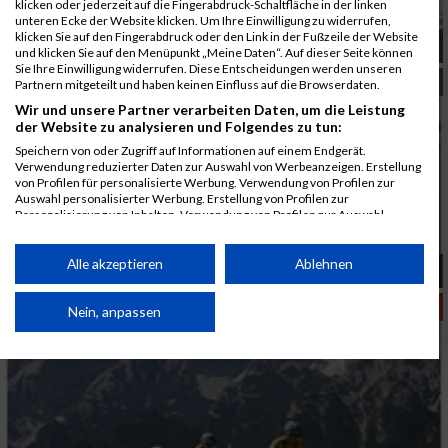
klicken oder jederzeit auf die Fingerabdruck-Schaltfläche in der linken
unteren Ecke der Website klicken. Um Ihre Einwilligung zu widerrufen,
klicken Sie auf den Fingerabdruck oder den Link in der Fußzeile der Website
Feinschliff für Kanada
und klicken Sie auf den Menüpunkt „Meine Daten“. Auf dieser Seite können
Sie Ihre Einwilligung widerrufen. Diese Entscheidungen werden unseren
INTERN
Partnern mitgeteilt und haben keinen Einfluss auf die Browserdaten.
Wir und unsere Partner verarbeiten Daten, um die Leistung
der Website zu analysieren und Folgendes zu tun:
Speichern von oder Zugriff auf Informationen auf einem Endgerät.
Verwendung reduzierter Daten zur Auswahl von Werbeanzeigen. Erstellung
von Profilen für personalisierte Werbung. Verwendung von Profilen zur
Auswahl personalisierter Werbung. Erstellung von Profilen zur
Personalisierung von Inhalten. Verwendung von Profilen zur Auswahl
personalisierter Inhalte. Messung der Werbeleistung. Messung der
Performance von Inhalten. Analyse von Zielgruppen durch Statistiken oder
Kombinationen von Daten aus verschiedenen Quellen. Entwicklung und
Alle akzeptieren
Ablehnen
OMV Linz Donau Marathon
Verbesserung der Angebote. Verwendung reduzierter Daten zur Auswahl
von Inhalten.
MEHR SPORT
Daten können außerhalb der Europäischen Union weitergegeben und in die
Nein, anpassen
USA gesendet werden.
Ihre Einwilligung und die cookie Richtlinie gelten ausschließlich für diese
Website/App.
Partnerliste anzeigen (1 IAB-Anbieter)
Wir nutzen Ihre Daten für folgende Zwecke: