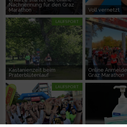
Nachnennung für den Graz
Marathon
Voll vernetzt
LAUFSPORT
Kastanienzeit beim
Online Anmelde
Praterblütenlauf
Graz Marathon
LAUFSPORT