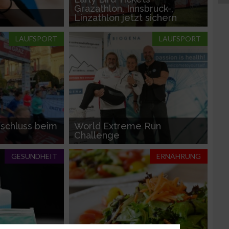
Grazathlon, Innsbruck-,
Linzathlon jetzt sichern
LAUFSPORT
LAUFSPORT
schluss beim
World Extreme Run
Challenge
GESUNDHEIT
ERNÄHRUNG