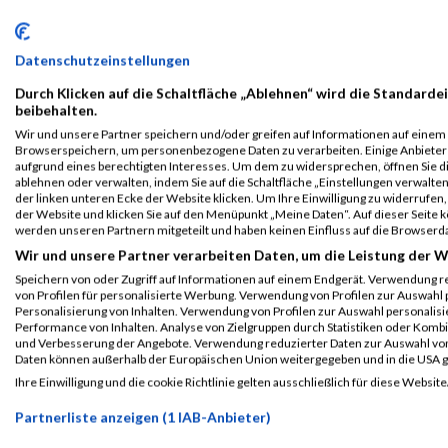
Nachnennung online für
Grazer Businesslauf
geöffnet
Sport während 
Datenschutzeinstellungen
«
1
2
»
Durch Klicken auf die Schaltfläche „Ablehnen“ wird die Standardei
beibehalten.
2026
Jänner
März
March
April
Mai
Juni
Juli
Au
Wir und unsere Partner speichern und/oder greifen auf Informationen auf einem G
Browserspeichern, um personenbezogene Daten zu verarbeiten. Einige Anbiete
2025
Jänner
März
March
April
Mai
Juni
Juli
Au
aufgrund eines berechtigten Interesses. Um dem zu widersprechen, öffnen Sie die
ablehnen oder verwalten, indem Sie auf die Schaltfläche „Einstellungen verwalten“
2024
Jänner
März
March
April
Mai
Juni
Juli
Au
der linken unteren Ecke der Website klicken. Um Ihre Einwilligung zu widerrufen, 
der Website und klicken Sie auf den Menüpunkt „Meine Daten“. Auf dieser Seite 
2023
Jänner
März
March
April
Mai
Juni
Juli
Au
werden unseren Partnern mitgeteilt und haben keinen Einfluss auf die Browserd
Wir und unsere Partner verarbeiten Daten, um die Leistung der W
2022
Jänner
März
March
April
Mai
Juni
Juli
Au
Speichern von oder Zugriff auf Informationen auf einem Endgerät. Verwendung r
2021
Jänner
März
March
April
Mai
Juni
Juli
Au
von Profilen für personalisierte Werbung. Verwendung von Profilen zur Auswahl p
Personalisierung von Inhalten. Verwendung von Profilen zur Auswahl personalis
2020
Jänner
März
March
April
Mai
Juni
Juli
Au
Performance von Inhalten. Analyse von Zielgruppen durch Statistiken oder Komb
und Verbesserung der Angebote. Verwendung reduzierter Daten zur Auswahl von
2019
Jänner
März
March
April
Mai
Juni
Juli
Au
Daten können außerhalb der Europäischen Union weitergegeben und in die USA 
Ihre Einwilligung und die cookie Richtlinie gelten ausschließlich für diese Website
2018
Jänner
März
March
April
Mai
Juni
Juli
Au
Partnerliste anzeigen (1 IAB-Anbieter)
2017
Jänner
März
March
April
Mai
Juni
Juli
Au