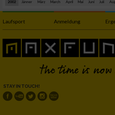
2002
Jänner
März
March
April
Mai
Juni
Juli
Au
Messung der Performance von Inhalten
Laufsport
Anmeldung
Erg
Analyse von Zielgruppen durch Statistiken oder Kombinatione
verschiedenen Quellen
Entwicklung und Verbesserung der Angebote
Verwendung reduzierter Daten zur Auswahl von Inhalten
IAB-Besonderheiten:
Verwendung genauer Standortdaten
STAY IN TOUCH!
Geräte anhand von aktiv angeforderten Informationen identifi
Nicht-IAB-Verarbeitungszwecke: