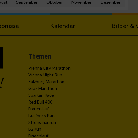
gust
September
Oktober
November
Dezember
ebnisse
Kalender
Bilder & 
n von Daten aus
Themen
Vienna City Marathon
Vienna Night Run
Salzburg Marathon
Graz Marathon
Spartan Race
Red Bull 400
Frauenlauf
Business Run
zieren
Strongmanrun
B2Run
Firmenlauf