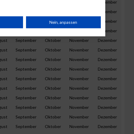
gust
September
Oktober
November
Dezember
gust
September
Oktober
November
Dezember
rät
gust
September
Oktober
November
Dezember
Nein, anpassen
gust
September
Oktober
November
Dezember
n
gust
September
Oktober
November
Dezember
gust
September
Oktober
November
Dezember
gust
September
Oktober
November
Dezember
gust
September
Oktober
November
Dezember
g
gust
September
Oktober
November
Dezember
gust
September
Oktober
November
Dezember
gust
September
Oktober
November
Dezember
gust
September
Oktober
November
Dezember
gust
September
Oktober
November
Dezember
gust
September
Oktober
November
Dezember