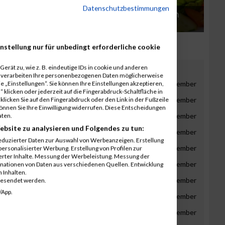
Datenschutzbestimmungen
Gesund essen - auch am
Corona
Arbeitsplatz
nstellung nur für unbedingt erforderliche cookie
gust
erät zu, wie z. B. eindeutige IDs in cookie und anderen
r verarbeiten Ihre personenbezogenen Daten möglicherweise
gust
September
Oktober
November
Dezember
 „Einstellungen“. Sie können Ihre Einstellungen akzeptieren,
 klicken oder jederzeit auf die Fingerabdruck-Schaltfläche in
gust
September
Oktober
November
Dezember
klicken Sie auf den Fingerabdruck oder den Link in der Fußzeile
können Sie Ihre Einwilligung widerrufen. Diese Entscheidungen
gust
September
Oktober
November
Dezember
aten.
ebsite zu analysieren und Folgendes zu tun:
gust
September
Oktober
November
Dezember
eduzierter Daten zur Auswahl von Werbeanzeigen. Erstellung
gust
September
Oktober
November
Dezember
ersonalisierter Werbung. Erstellung von Profilen zur
ierter Inhalte. Messung der Werbeleistung. Messung der
gust
September
Oktober
November
Dezember
inationen von Daten aus verschiedenen Quellen. Entwicklung
 Inhalten.
gust
September
Oktober
November
Dezember
gesendet werden.
/App.
gust
September
Oktober
November
Dezember
gust
September
Oktober
November
Dezember