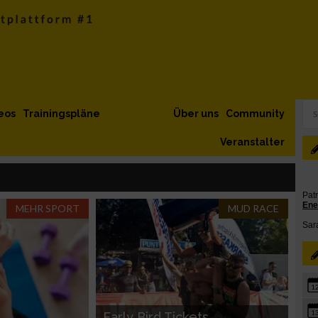
eos
Trainingspläne
Über uns
Community
Veranstalter
MEHR SPORT
MUD RACE
1
1
Early Bird Tickets