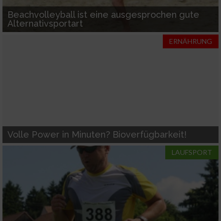
IAB-Verarbeitungszwecke:
Beachvolleyball ist eine ausgesprochen gute
Speichern von oder Zugriff auf Informationen
Alternativsportart
auf einem Endgerät
ERNÄHRUNG
Verwendung reduzierter Daten zur Auswahl
von Werbeanzeigen
Erstellung von Profilen für personalisierte
Werbung
Verwendung von Profilen zur Auswahl
personalisierter Werbung
Volle Power in Minuten? Bioverfügbarkeit!
Erstellung von Profilen zur Personalisierung
LAUFSPORT
von Inhalten
Verwendung von Profilen zur Auswahl
personalisierter Inhalte
Messung der Werbeleistung