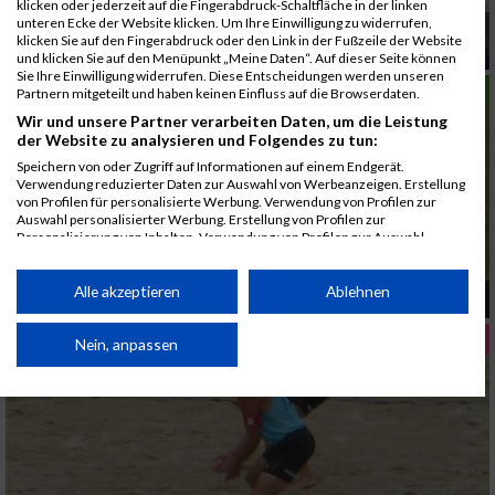
klicken oder jederzeit auf die Fingerabdruck-Schaltfläche in der linken
unteren Ecke der Website klicken. Um Ihre Einwilligung zu widerrufen,
Positives Denken: Wer beginnt, negative
klicken Sie auf den Fingerabdruck oder den Link in der Fußzeile der Website
Gedanken zuzulassen, scheitert unweigerlich.
und klicken Sie auf den Menüpunkt „Meine Daten“. Auf dieser Seite können
Sie Ihre Einwilligung widerrufen. Diese Entscheidungen werden unseren
LAUFSPORT
Partnern mitgeteilt und haben keinen Einfluss auf die Browserdaten.
Wir und unsere Partner verarbeiten Daten, um die Leistung
der Website zu analysieren und Folgendes zu tun:
Speichern von oder Zugriff auf Informationen auf einem Endgerät.
Verwendung reduzierter Daten zur Auswahl von Werbeanzeigen. Erstellung
von Profilen für personalisierte Werbung. Verwendung von Profilen zur
Auswahl personalisierter Werbung. Erstellung von Profilen zur
Personalisierung von Inhalten. Verwendung von Profilen zur Auswahl
personalisierter Inhalte. Messung der Werbeleistung. Messung der
Performance von Inhalten. Analyse von Zielgruppen durch Statistiken oder
Kombinationen von Daten aus verschiedenen Quellen. Entwicklung und
Alle akzeptieren
Ablehnen
Laufen oder Walken beim Gesäuse Perle Lauf
Verbesserung der Angebote. Verwendung reduzierter Daten zur Auswahl
von Inhalten.
FRAUEN FITNESS
Daten können außerhalb der Europäischen Union weitergegeben und in die
Nein, anpassen
USA gesendet werden.
Ihre Einwilligung und die cookie Richtlinie gelten ausschließlich für diese
Website/App.
Partnerliste anzeigen (1 IAB-Anbieter)
Wir nutzen Ihre Daten für folgende Zwecke: