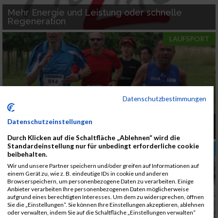
Mehr Energie und Leistung oder schnelle
Regeneration
LAUFSPORT
Datenschutzbestimmungen
Bilder vom Ruppersthaler Weintraubenlauf
Datenschutzeinstellungen
online
Durch Klicken auf die Schaltfläche „Ablehnen“ wird die
Standardeinstellung nur für unbedingt erforderliche cookie
TRAINING
beibehalten.
Wir und unsere Partner speichern und/oder greifen auf Informationen auf
einem Gerät zu, wie z. B. eindeutige IDs in cookie und anderen
Browserspeichern, um personenbezogene Daten zu verarbeiten. Einige
Anbieter verarbeiten Ihre personenbezogenen Daten möglicherweise
aufgrund eines berechtigten Interesses. Um dem zu widersprechen, öffnen
Sie die „Einstellungen“. Sie können Ihre Einstellungen akzeptieren, ablehnen
oder verwalten, indem Sie auf die Schaltfläche „Einstellungen verwalten“