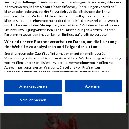
Sie die „Einstellungen“. Sie können Ihre Einstellungen akzeptieren, ablehnen
oder verwalten, indem Sie auf die Schaltfläche „Einstellungen verwalten“
klicken oder jederzeit auf die Fingerabdruck-Schaltfläche in der linken
unteren Ecke der Website klicken. Um Ihre Einwilligung zu widerrufen,
klicken Sie auf den Fingerabdruck oder den Link in der Fußzeile der Website
und klicken Sie auf den Menüpunkt „Meine Daten“. Auf dieser Seite können
Sie Ihre Einwilligung widerrufen. Diese Entscheidungen werden unseren
Vollmond, was jetzt?
Partnern mitgeteilt und haben keinen Einfluss auf die Browserdaten.
Wir und unsere Partner verarbeiten Daten, um die Leistung
LAUFSPORT
der Website zu analysieren und Folgendes zu tun:
Speichern von oder Zugriff auf Informationen auf einem Endgerät.
Verwendung reduzierter Daten zur Auswahl von Werbeanzeigen. Erstellung
von Profilen für personalisierte Werbung. Verwendung von Profilen zur
Auswahl personalisierter Werbung. Erstellung von Profilen zur
Personalisierung von Inhalten. Verwendung von Profilen zur Auswahl
personalisierter Inhalte. Messung der Werbeleistung. Messung der
Performance von Inhalten. Analyse von Zielgruppen durch Statistiken oder
Kombinationen von Daten aus verschiedenen Quellen. Entwicklung und
Alle akzeptieren
Ablehnen
Verbesserung der Angebote. Verwendung reduzierter Daten zur Auswahl
von Inhalten.
5. Marchfeldkanallauf
Daten können außerhalb der Europäischen Union weitergegeben und in die
Nein, anpassen
USA gesendet werden.
LAUFSPORT
Ihre Einwilligung und die cookie Richtlinie gelten ausschließlich für diese
Website/App.
Partnerliste anzeigen (1 IAB-Anbieter)