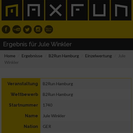
Ergebnis für Jule Winkler
Home
Ergebnisse
B2Run Hamburg
Einzelwertung
Jule
Winkler
B2Run Hamburg
Veranstaltung
B2Run Hamburg
Wettbewerb
1740
Startnummer
Jule Winkler
Name
GER
Nation