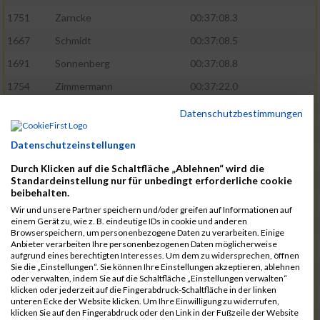
1751
Zarncke
00:37:08.3
1667
Schmidt
00:37:08.5
1691
Sonnenberg
00:37:08.8
1754
Zimmermann
00:37:22.0
1580
Manemann
00:37:24.0
Datenschutzbestimmungen
1526
Jelinek
00:37:24.8
Datenschutzeinstellungen
1428
Brüning
00:37:30.2
Durch Klicken auf die Schaltfläche „Ablehnen“ wird die
1586
Mau
00:37:35.5
Standardeinstellung nur für unbedingt erforderliche cookie
beibehalten.
1670
Schmoldt
00:37:36.5
Wir und unsere Partner speichern und/oder greifen auf Informationen auf
einem Gerät zu, wie z. B. eindeutige IDs in cookie und anderen
1753
Zimbal
00:37:41.5
Browserspeichern, um personenbezogene Daten zu verarbeiten. Einige
Anbieter verarbeiten Ihre personenbezogenen Daten möglicherweise
1513
Heynen
00:37:42.0
aufgrund eines berechtigten Interesses. Um dem zu widersprechen, öffnen
Sie die „Einstellungen“. Sie können Ihre Einstellungen akzeptieren, ablehnen
1722
Walther
00:37:43.0
oder verwalten, indem Sie auf die Schaltfläche „Einstellungen verwalten“
klicken oder jederzeit auf die Fingerabdruck-Schaltfläche in der linken
1365
Laß
00:37:43.8
unteren Ecke der Website klicken. Um Ihre Einwilligung zu widerrufen,
klicken Sie auf den Fingerabdruck oder den Link in der Fußzeile der Website
1574
Linz
00:37:48.8