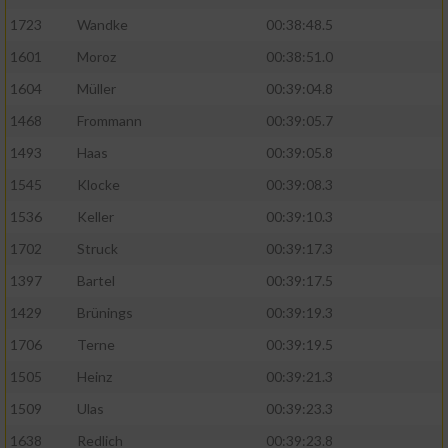
auf einem Endgerät
1723
Wandke
00:38:48.5
1601
Moroz
00:38:51.0
Verwendung reduzierter Daten zur Auswahl
von Werbeanzeigen
1604
Müller
00:39:04.8
1468
Frommann
00:39:05.7
Erstellung von Profilen für personalisierte
Werbung
1493
Haas
00:39:05.8
Verwendung von Profilen zur Auswahl
1545
Klocke
00:39:08.3
personalisierter Werbung
1536
Keller
00:39:10.3
Erstellung von Profilen zur Personalisierung
1702
Struck
00:39:17.3
von Inhalten
1397
Bartel
00:39:17.5
Verwendung von Profilen zur Auswahl
1429
Brünings
00:39:19.3
personalisierter Inhalte
1706
Terne
00:39:19.5
1505
Heinz
00:39:21.3
Messung der Werbeleistung
1509
Ulas
00:39:23.3
Messung der Performance von Inhalten
1638
Redlich
00:39:23.8