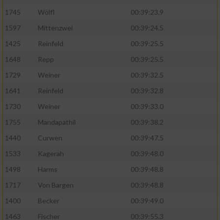
1745
Wölfl
00:39:23.9
Analyse von Zielgruppen durch Statistiken
1597
Mittenzwei
00:39:24.5
oder Kombinationen von Daten aus
verschiedenen Quellen
1425
Reinfeld
00:39:25.5
Entwicklung und Verbesserung der Angebote
1648
Repp
00:39:25.5
1729
Weiner
00:39:32.5
Verwendung reduzierter Daten zur Auswahl
1641
Reinfeld
00:39:32.8
von Inhalten
1730
Weiner
00:39:33.0
IAB-Besonderheiten:
1755
Mandapathil
00:39:38.2
Verwendung genauer Standortdaten
1440
Curwen
00:39:47.5
1533
Kagerah
00:39:48.0
Geräte anhand von aktiv angeforderten
Informationen identifizieren
1498
Harms
00:39:48.8
Nicht-IAB-Verarbeitungszwecke:
1717
Von Bargen
00:39:48.8
1400
Becker
00:39:49.0
Notwendig
1463
Fischer
00:39:55.3