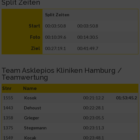
Split Zeiten
Split Zeiten
00:03:50.8
00:03:50.8
Start
00:10:39.6
00:14:30.5
Foto
00:27:19.1
00:41:49.7
Ziel
Team Asklepios Kliniken Hamburg /
Teamwertung
Stnr
Name
1555
Kosok
00:21:12.2
01:53:45.2
1443
Dehoust
00:22:28.1
1358
Grieger
00:23:05.5
1375
Stegemann
00:23:11.3
1549
Kocak
00:23:48.1