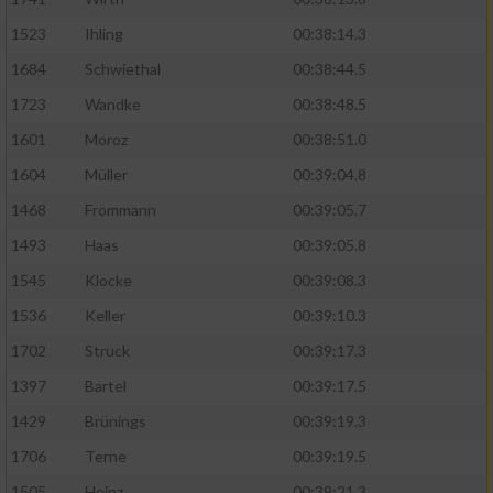
Speichern von oder Zugriff auf Informationen
auf einem Endgerät
1523
Ihling
00:38:14.3
Verwendung reduzierter Daten zur Auswahl
1684
Schwiethal
00:38:44.5
von Werbeanzeigen
1723
Wandke
00:38:48.5
Erstellung von Profilen für personalisierte
1601
Moroz
00:38:51.0
Werbung
1604
Müller
00:39:04.8
Verwendung von Profilen zur Auswahl
1468
Frommann
00:39:05.7
personalisierter Werbung
1493
Haas
00:39:05.8
Erstellung von Profilen zur Personalisierung
1545
Klocke
00:39:08.3
von Inhalten
1536
Keller
00:39:10.3
Verwendung von Profilen zur Auswahl
1702
Struck
00:39:17.3
personalisierter Inhalte
1397
Bartel
00:39:17.5
Messung der Werbeleistung
1429
Brünings
00:39:19.3
1706
Terne
00:39:19.5
Messung der Performance von Inhalten
1505
Heinz
00:39:21.3