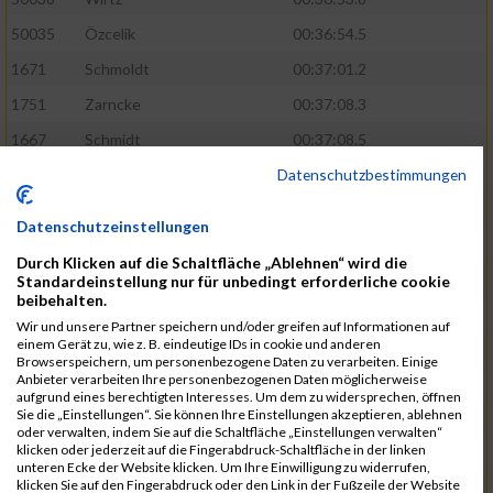
50035
Özcelik
00:36:54.5
1671
Schmoldt
00:37:01.2
1751
Zarncke
00:37:08.3
1667
Schmidt
00:37:08.5
Datenschutzbestimmungen
1691
Sonnenberg
00:37:08.8
1754
Zimmermann
00:37:22.0
Datenschutzeinstellungen
1580
Manemann
00:37:24.0
Durch Klicken auf die Schaltfläche „Ablehnen“ wird die
1526
Jelinek
00:37:24.8
Standardeinstellung nur für unbedingt erforderliche cookie
beibehalten.
1428
Brüning
00:37:30.2
Wir und unsere Partner speichern und/oder greifen auf Informationen auf
einem Gerät zu, wie z. B. eindeutige IDs in cookie und anderen
1586
Mau
00:37:35.5
Browserspeichern, um personenbezogene Daten zu verarbeiten. Einige
Anbieter verarbeiten Ihre personenbezogenen Daten möglicherweise
1670
Schmoldt
00:37:36.5
aufgrund eines berechtigten Interesses. Um dem zu widersprechen, öffnen
Sie die „Einstellungen“. Sie können Ihre Einstellungen akzeptieren, ablehnen
1753
Zimbal
00:37:41.5
oder verwalten, indem Sie auf die Schaltfläche „Einstellungen verwalten“
klicken oder jederzeit auf die Fingerabdruck-Schaltfläche in der linken
1513
Heynen
00:37:42.0
unteren Ecke der Website klicken. Um Ihre Einwilligung zu widerrufen,
klicken Sie auf den Fingerabdruck oder den Link in der Fußzeile der Website
1722
Walther
00:37:43.0