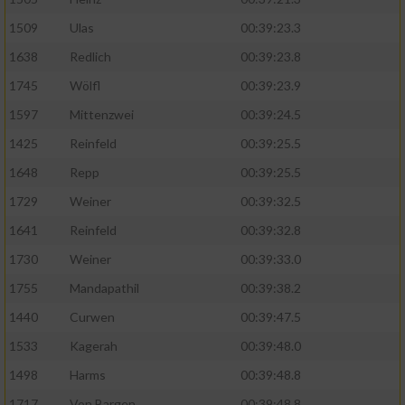
1509
Ulas
00:39:23.3
Analyse von Zielgruppen durch Statistiken
oder Kombinationen von Daten aus
1638
Redlich
00:39:23.8
verschiedenen Quellen
1745
Wölfl
00:39:23.9
Entwicklung und Verbesserung der Angebote
1597
Mittenzwei
00:39:24.5
1425
Reinfeld
00:39:25.5
Verwendung reduzierter Daten zur Auswahl
von Inhalten
1648
Repp
00:39:25.5
1729
Weiner
00:39:32.5
IAB-Besonderheiten:
1641
Reinfeld
00:39:32.8
Verwendung genauer Standortdaten
1730
Weiner
00:39:33.0
1755
Mandapathil
00:39:38.2
Geräte anhand von aktiv angeforderten
Informationen identifizieren
1440
Curwen
00:39:47.5
Nicht-IAB-Verarbeitungszwecke:
1533
Kagerah
00:39:48.0
Notwendig
1498
Harms
00:39:48.8
1717
Von Bargen
00:39:48.8