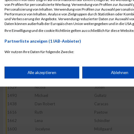
50028
Hans
Krankenberg
von Profilen für personalisierte Werbung. Verwendung von Profilen zur Auswahl p
Personalisierung von Inhalten. Verwendung von Profilen zur Auswahl personalis
1696
Annik
Stolberg
Performance von Inhalten. Analyse von Zielgruppen durch Statistiken oder Komb
und Verbesserung der Angebote. Verwendung reduzierter Daten zur Auswahl von
1488
Marco
Griebau
Daten können außerhalb der Europäischen Union weitergegeben und in die USA 
1405
Timo
Becker
Ihre Einwilligung und die cookie Richtlinie gelten ausschließlich für diese Website
1726
Heike
Warth
Partnerliste anzeigen (1 IAB-Anbieter)
1759
Konstantin
Karajanev
Wir nutzen Ihre Daten für folgende Zwecke:
1720
Anke
Wahlers
IAB-Verarbeitungszwecke:
1561
Aleksandra
Kucia
1361
Christoph
Hoffmann
Speichern von oder Zugriff auf Informationen auf einem Endge
Alle akzeptieren
Ablehnen
1462
Lisa
Fette
1529
Nicola
Jonen
Verwendung reduzierter Daten zur Auswahl von Werbeanzeige
1490
Michael
Gullatz
1438
Dan Robert
Caracas
Erstellung von Profilen für personalisierte Werbung
1616
Ruth
Paetow
1662
Lena
Schindler
Verwendung von Profilen zur Auswahl personalisierter Werbun
1600
Jocelyne
Möllgaard