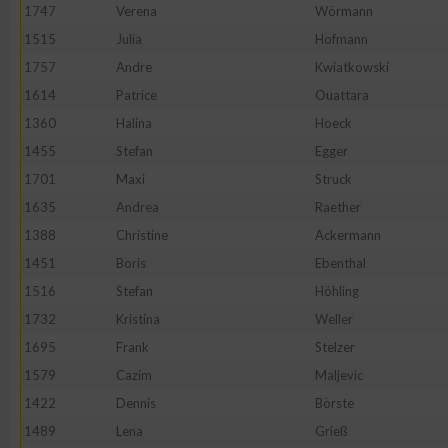
IAB-Besonderheiten:
1747
Verena
Wörmann
1515
Julia
Hofmann
Verwendung genauer Standortdaten
1757
Andre
Kwiatkowski
1614
Patrice
Ouattara
Geräte anhand von aktiv angeforderten Informationen identifi
1360
Halina
Hoeck
1455
Stefan
Egger
Nicht-IAB-Verarbeitungszwecke:
1701
Maxi
Struck
Notwendig
1635
Andrea
Raether
1388
Christine
Ackermann
Performance
1451
Boris
Ebenthal
1516
Stefan
Höhling
Funktional
1732
Kristina
Weller
1695
Frank
Stelzer
1579
Cazim
Maljevic
Werbung
1422
Dennis
Börste
1489
Lena
Grieß