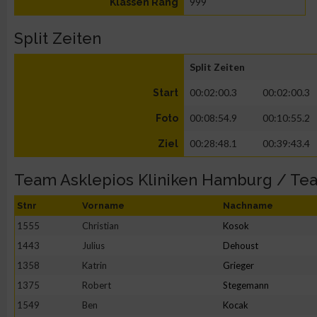
999
Klassen Rang
Split Zeiten
Split Zeiten
00:02:00.3
00:02:00.3
Start
00:08:54.9
00:10:55.2
Foto
00:28:48.1
00:39:43.4
Ziel
Team Asklepios Kliniken Hamburg / T
Stnr
Vorname
Nachname
1555
Christian
Kosok
1443
Julius
Dehoust
1358
Katrin
Grieger
1375
Robert
Stegemann
1549
Ben
Kocak