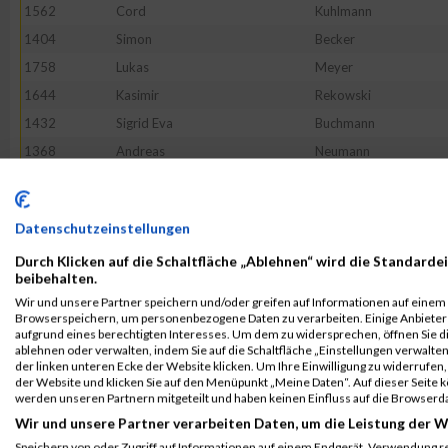
1562
Cord
Kuhlmann
1404
Simon
Becker
1758
Lukas
Meyer
1644
Kasimir
Rekowski
1432
Sigrid Eva
Buchmann
1368
Andreas
Neumann
1359
Florian
Haas
1376
Thomas
Stürmer
Datenschutzeinstellungen
1637
Michael
Raus
Durch Klicken auf die Schaltfläche „Ablehnen“ wird die Standardei
1350
Marc
Burlon
beibehalten.
1495
Stefan
Hagge
Wir und unsere Partner speichern und/oder greifen auf Informationen auf einem G
Browserspeichern, um personenbezogene Daten zu verarbeiten. Einige Anbiete
1659
Mehmet Ali
Sayer
aufgrund eines berechtigten Interesses. Um dem zu widersprechen, öffnen Sie die
1364
Matthias
Kaufmann
ablehnen oder verwalten, indem Sie auf die Schaltfläche „Einstellungen verwalten“
der linken unteren Ecke der Website klicken. Um Ihre Einwilligung zu widerrufen, 
1371
Melanie
Reinartz
der Website und klicken Sie auf den Menüpunkt „Meine Daten“. Auf dieser Seite 
werden unseren Partnern mitgeteilt und haben keinen Einfluss auf die Browserd
1609
Ulrich
Neumann
Wir und unsere Partner verarbeiten Daten, um die Leistung der W
1391
Jan-Malte
Ambs
Speichern von oder Zugriff auf Informationen auf einem Endgerät. Verwendung r