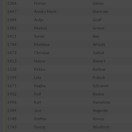
1366
Florian
Lienau
Erstellung von Profilen zur Personalisierung von Inhalten
1447
Annika Merit
Dierksen
1484
Antje
Greif
1486
Markus
Grewe
Verwendung von Profilen zur Auswahl personalisierter Inhalte
1411
Sylvie
Beu
1749
Matthias
Wriedt
Messung der Werbeleistung
1473
Christian
Geibel
1413
Hanna
Bienert
Messung der Performance von Inhalten
1538
Pirkko
Kettner
1599
Lela
Pollack
Analyse von Zielgruppen durch Statistiken oder Kombinatione
1675
Regina
Schramm
verschiedenen Quellen
1402
Rolf
Becker
1496
Karl
Hameister
Entwicklung und Verbesserung der Angebote
1349
Jost
Augustin
1548
Steffen
Knoop
Verwendung reduzierter Daten zur Auswahl von Inhalten
1743
Georg
Woditsch