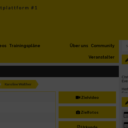
eos
Trainingspläne
Über uns
Community
Veranstalter
Karoline Walther
Zielvideo
Zielfotos
1
1
Urkunde