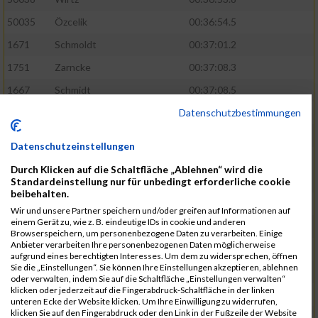
50035
Özcelik
00:36:54.5
1671
Schmoldt
00:37:01.2
1751
Zarncke
00:37:08.3
1667
Schmidt
00:37:08.5
Datenschutzbestimmungen
1691
Sonnenberg
00:37:08.8
1754
Zimmermann
00:37:22.0
Datenschutzeinstellungen
1580
Manemann
00:37:24.0
Durch Klicken auf die Schaltfläche „Ablehnen“ wird die
1526
Jelinek
00:37:24.8
Standardeinstellung nur für unbedingt erforderliche cookie
beibehalten.
1428
Brüning
00:37:30.2
Wir und unsere Partner speichern und/oder greifen auf Informationen auf
einem Gerät zu, wie z. B. eindeutige IDs in cookie und anderen
1586
Mau
00:37:35.5
Browserspeichern, um personenbezogene Daten zu verarbeiten. Einige
Anbieter verarbeiten Ihre personenbezogenen Daten möglicherweise
1670
Schmoldt
00:37:36.5
aufgrund eines berechtigten Interesses. Um dem zu widersprechen, öffnen
Sie die „Einstellungen“. Sie können Ihre Einstellungen akzeptieren, ablehnen
1753
Zimbal
00:37:41.5
oder verwalten, indem Sie auf die Schaltfläche „Einstellungen verwalten“
klicken oder jederzeit auf die Fingerabdruck-Schaltfläche in der linken
1513
Heynen
00:37:42.0
unteren Ecke der Website klicken. Um Ihre Einwilligung zu widerrufen,
klicken Sie auf den Fingerabdruck oder den Link in der Fußzeile der Website
1722
Walther
00:37:43.0