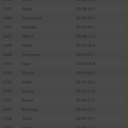
Speichern von oder Zugriff auf Informationen
auf einem Endgerät
1523
Ihling
00:38:14.3
Verwendung reduzierter Daten zur Auswahl
1684
Schwiethal
00:38:44.5
von Werbeanzeigen
1723
Wandke
00:38:48.5
Erstellung von Profilen für personalisierte
1601
Moroz
00:38:51.0
Werbung
1604
Müller
00:39:04.8
Verwendung von Profilen zur Auswahl
1468
Frommann
00:39:05.7
personalisierter Werbung
1493
Haas
00:39:05.8
Erstellung von Profilen zur Personalisierung
1545
Klocke
00:39:08.3
von Inhalten
1536
Keller
00:39:10.3
Verwendung von Profilen zur Auswahl
1702
Struck
00:39:17.3
personalisierter Inhalte
1397
Bartel
00:39:17.5
Messung der Werbeleistung
1429
Brünings
00:39:19.3
1706
Terne
00:39:19.5
Messung der Performance von Inhalten
1505
Heinz
00:39:21.3