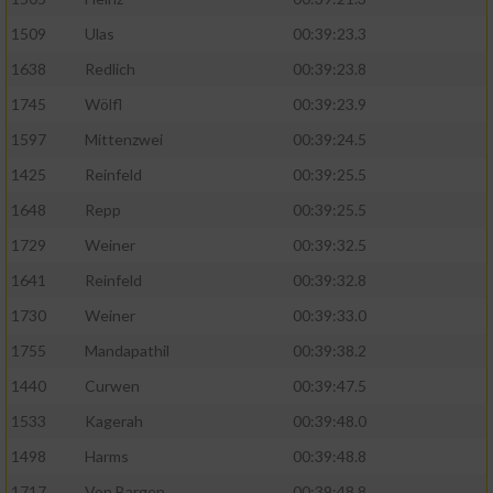
1509
Ulas
00:39:23.3
Analyse von Zielgruppen durch Statistiken
oder Kombinationen von Daten aus
1638
Redlich
00:39:23.8
verschiedenen Quellen
1745
Wölfl
00:39:23.9
Entwicklung und Verbesserung der Angebote
1597
Mittenzwei
00:39:24.5
1425
Reinfeld
00:39:25.5
Verwendung reduzierter Daten zur Auswahl
von Inhalten
1648
Repp
00:39:25.5
1729
Weiner
00:39:32.5
IAB-Besonderheiten:
1641
Reinfeld
00:39:32.8
Verwendung genauer Standortdaten
1730
Weiner
00:39:33.0
1755
Mandapathil
00:39:38.2
Geräte anhand von aktiv angeforderten
Informationen identifizieren
1440
Curwen
00:39:47.5
Nicht-IAB-Verarbeitungszwecke:
1533
Kagerah
00:39:48.0
Notwendig
1498
Harms
00:39:48.8
1717
Von Bargen
00:39:48.8