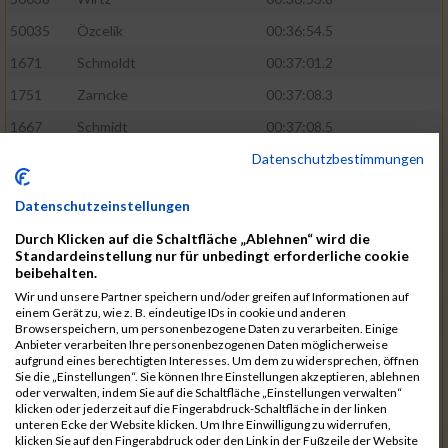
50035
Özcelik
00:36:54.5
1671
Schmoldt
00:37:01.2
1751
Zarncke
00:37:08.3
1667
Schmidt
00:37:08.5
Datenschutzbestimmungen
1691
Sonnenberg
00:37:08.8
1754
Zimmermann
00:37:22.0
Datenschutzeinstellungen
1580
Manemann
00:37:24.0
Durch Klicken auf die Schaltfläche „Ablehnen“ wird die
1526
Jelinek
00:37:24.8
Standardeinstellung nur für unbedingt erforderliche cookie
beibehalten.
1428
Brüning
00:37:30.2
Wir und unsere Partner speichern und/oder greifen auf Informationen auf
einem Gerät zu, wie z. B. eindeutige IDs in cookie und anderen
1586
Mau
00:37:35.5
Browserspeichern, um personenbezogene Daten zu verarbeiten. Einige
Anbieter verarbeiten Ihre personenbezogenen Daten möglicherweise
1670
Schmoldt
00:37:36.5
aufgrund eines berechtigten Interesses. Um dem zu widersprechen, öffnen
Sie die „Einstellungen“. Sie können Ihre Einstellungen akzeptieren, ablehnen
1753
Zimbal
00:37:41.5
oder verwalten, indem Sie auf die Schaltfläche „Einstellungen verwalten“
klicken oder jederzeit auf die Fingerabdruck-Schaltfläche in der linken
1513
Heynen
00:37:42.0
unteren Ecke der Website klicken. Um Ihre Einwilligung zu widerrufen,
klicken Sie auf den Fingerabdruck oder den Link in der Fußzeile der Website
1722
Walther
00:37:43.0