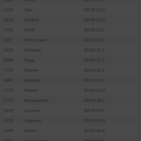
1509
Ulas
00:39:23.3
Analyse von Zielgruppen durch Statistiken
oder Kombinationen von Daten aus
1638
Redlich
00:39:23.8
verschiedenen Quellen
1745
Wölfl
00:39:23.9
Entwicklung und Verbesserung der Angebote
1597
Mittenzwei
00:39:24.5
1425
Reinfeld
00:39:25.5
Verwendung reduzierter Daten zur Auswahl
von Inhalten
1648
Repp
00:39:25.5
1729
Weiner
00:39:32.5
IAB-Besonderheiten:
1641
Reinfeld
00:39:32.8
Verwendung genauer Standortdaten
1730
Weiner
00:39:33.0
1755
Mandapathil
00:39:38.2
Geräte anhand von aktiv angeforderten
Informationen identifizieren
1440
Curwen
00:39:47.5
Nicht-IAB-Verarbeitungszwecke:
1533
Kagerah
00:39:48.0
Notwendig
1498
Harms
00:39:48.8
1717
Von Bargen
00:39:48.8