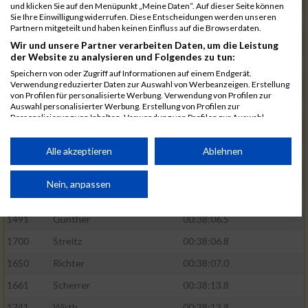
und klicken Sie auf den Menüpunkt „Meine Daten“. Auf dieser Seite können
Sie Ihre Einwilligung widerrufen. Diese Entscheidungen werden unseren
1365
Laß
00:37:43.8
Partnern mitgeteilt und haben keinen Einfluss auf die Browserdaten.
1574
Linz
00:37:48.8
Wir und unsere Partner verarbeiten Daten, um die Leistung
der Website zu analysieren und Folgendes zu tun:
1575
Linz
00:37:48.8
Speichern von oder Zugriff auf Informationen auf einem Endgerät.
Verwendung reduzierter Daten zur Auswahl von Werbeanzeigen. Erstellung
1570
Lewczuk
00:37:55.5
von Profilen für personalisierte Werbung. Verwendung von Profilen zur
Auswahl personalisierter Werbung. Erstellung von Profilen zur
1736
Wilde
00:37:58.3
Personalisierung von Inhalten. Verwendung von Profilen zur Auswahl
personalisierter Inhalte. Messung der Werbeleistung. Messung der
1740
Winkler
00:37:58.8
Performance von Inhalten. Analyse von Zielgruppen durch Statistiken oder
Kombinationen von Daten aus verschiedenen Quellen. Entwicklung und
Alle akzeptieren
Ablehnen
1576
Luth
00:38:03.0
Verbesserung der Angebote. Verwendung reduzierter Daten zur Auswahl
von Inhalten.
1446
Diekmann
00:38:03.8
Daten können außerhalb der Europäischen Union weitergegeben und in die
Nein, anpassen
USA gesendet werden.
1554
Korndorf
00:38:05.8
Ihre Einwilligung und die cookie Richtlinie gelten ausschließlich für diese
1491
Günther
00:38:06.5
Website/App.
1700
Streitz
00:38:06.8
Partnerliste anzeigen (1 IAB-Anbieter)
1650
Richter
00:38:07.0
Wir nutzen Ihre Daten für folgende Zwecke:
1661
Scherrer
00:38:13.8
IAB-Verarbeitungszwecke:
1741
Wirth
00:38:13.8