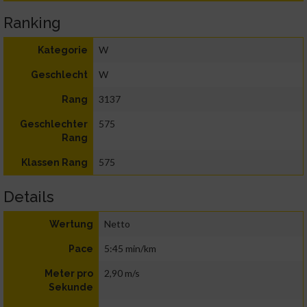
Ranking
W
Kategorie
W
Geschlecht
3137
Rang
575
Geschlechter
Rang
575
Klassen Rang
Details
Netto
Wertung
5:45 min/km
Pace
2,90 m/s
Meter pro
Sekunde