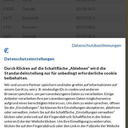
50035
Özcelik
00:36:54.5
1671
Schmoldt
00:37:01.2
1751
Zarncke
00:37:08.3
1667
Schmidt
00:37:08.5
Datenschutzbestimmungen
1691
Sonnenberg
00:37:08.8
1754
Zimmermann
00:37:22.0
Datenschutzeinstellungen
1580
Manemann
00:37:24.0
Durch Klicken auf die Schaltfläche „Ablehnen“ wird die
1526
Jelinek
00:37:24.8
Standardeinstellung nur für unbedingt erforderliche cookie
beibehalten.
1428
Brüning
00:37:30.2
Wir und unsere Partner speichern und/oder greifen auf Informationen auf
einem Gerät zu, wie z. B. eindeutige IDs in cookie und anderen
1586
Mau
00:37:35.5
Browserspeichern, um personenbezogene Daten zu verarbeiten. Einige
Anbieter verarbeiten Ihre personenbezogenen Daten möglicherweise
1670
Schmoldt
00:37:36.5
aufgrund eines berechtigten Interesses. Um dem zu widersprechen, öffnen
Sie die „Einstellungen“. Sie können Ihre Einstellungen akzeptieren, ablehnen
1753
Zimbal
00:37:41.5
oder verwalten, indem Sie auf die Schaltfläche „Einstellungen verwalten“
klicken oder jederzeit auf die Fingerabdruck-Schaltfläche in der linken
1513
Heynen
00:37:42.0
unteren Ecke der Website klicken. Um Ihre Einwilligung zu widerrufen,
klicken Sie auf den Fingerabdruck oder den Link in der Fußzeile der Website
1722
Walther
00:37:43.0