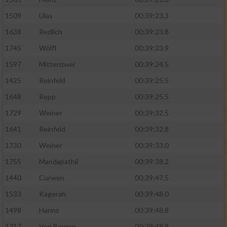
1509
Ulas
00:39:23.3
Analyse von Zielgruppen durch Statistiken
oder Kombinationen von Daten aus
1638
Redlich
00:39:23.8
verschiedenen Quellen
1745
Wölfl
00:39:23.9
Entwicklung und Verbesserung der Angebote
1597
Mittenzwei
00:39:24.5
1425
Reinfeld
00:39:25.5
Verwendung reduzierter Daten zur Auswahl
von Inhalten
1648
Repp
00:39:25.5
1729
Weiner
00:39:32.5
IAB-Besonderheiten:
1641
Reinfeld
00:39:32.8
Verwendung genauer Standortdaten
1730
Weiner
00:39:33.0
1755
Mandapathil
00:39:38.2
Geräte anhand von aktiv angeforderten
Informationen identifizieren
1440
Curwen
00:39:47.5
Nicht-IAB-Verarbeitungszwecke:
1533
Kagerah
00:39:48.0
Notwendig
1498
Harms
00:39:48.8
1717
Von Bargen
00:39:48.8