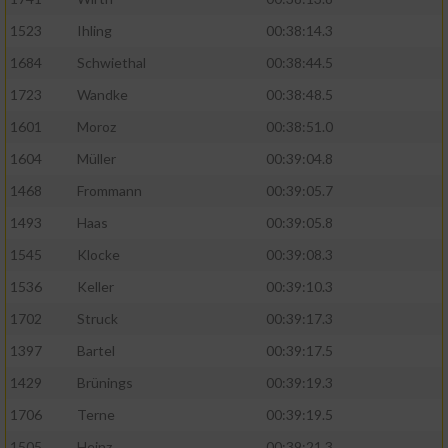
Speichern von oder Zugriff auf Informationen
auf einem Endgerät
1523
Ihling
00:38:14.3
Verwendung reduzierter Daten zur Auswahl
1684
Schwiethal
00:38:44.5
von Werbeanzeigen
1723
Wandke
00:38:48.5
Erstellung von Profilen für personalisierte
1601
Moroz
00:38:51.0
Werbung
1604
Müller
00:39:04.8
Verwendung von Profilen zur Auswahl
1468
Frommann
00:39:05.7
personalisierter Werbung
1493
Haas
00:39:05.8
Erstellung von Profilen zur Personalisierung
1545
Klocke
00:39:08.3
von Inhalten
1536
Keller
00:39:10.3
Verwendung von Profilen zur Auswahl
1702
Struck
00:39:17.3
personalisierter Inhalte
1397
Bartel
00:39:17.5
Messung der Werbeleistung
1429
Brünings
00:39:19.3
1706
Terne
00:39:19.5
Messung der Performance von Inhalten
1505
Heinz
00:39:21.3