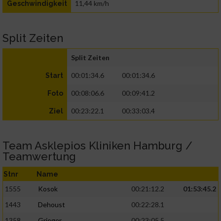
11,44 km/h
Geschwindigkeit
Split Zeiten
Split Zeiten
00:01:34.6
00:01:34.6
Start
00:08:06.6
00:09:41.2
Foto
00:23:22.1
00:33:03.4
Ziel
Team Asklepios Kliniken Hamburg /
Teamwertung
Stnr
Name
1555
Kosok
00:21:12.2
01:53:45.2
1443
Dehoust
00:22:28.1
1358
Grieger
00:23:05.5