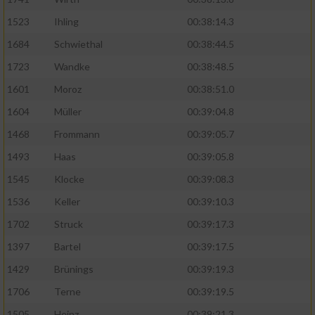
Speichern von oder Zugriff auf Informationen
auf einem Endgerät
1523
Ihling
00:38:14.3
Verwendung reduzierter Daten zur Auswahl
1684
Schwiethal
00:38:44.5
von Werbeanzeigen
1723
Wandke
00:38:48.5
Erstellung von Profilen für personalisierte
1601
Moroz
00:38:51.0
Werbung
1604
Müller
00:39:04.8
Verwendung von Profilen zur Auswahl
1468
Frommann
00:39:05.7
personalisierter Werbung
1493
Haas
00:39:05.8
Erstellung von Profilen zur Personalisierung
1545
Klocke
00:39:08.3
von Inhalten
1536
Keller
00:39:10.3
Verwendung von Profilen zur Auswahl
1702
Struck
00:39:17.3
personalisierter Inhalte
1397
Bartel
00:39:17.5
Messung der Werbeleistung
1429
Brünings
00:39:19.3
1706
Terne
00:39:19.5
Messung der Performance von Inhalten
1505
Heinz
00:39:21.3