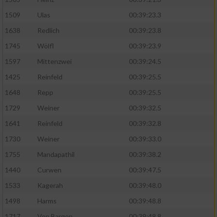
1509
Ulas
00:39:23.3
Analyse von Zielgruppen durch Statistiken
oder Kombinationen von Daten aus
1638
Redlich
00:39:23.8
verschiedenen Quellen
1745
Wölfl
00:39:23.9
Entwicklung und Verbesserung der Angebote
1597
Mittenzwei
00:39:24.5
1425
Reinfeld
00:39:25.5
Verwendung reduzierter Daten zur Auswahl
von Inhalten
1648
Repp
00:39:25.5
1729
Weiner
00:39:32.5
IAB-Besonderheiten:
1641
Reinfeld
00:39:32.8
Verwendung genauer Standortdaten
1730
Weiner
00:39:33.0
1755
Mandapathil
00:39:38.2
Geräte anhand von aktiv angeforderten
Informationen identifizieren
1440
Curwen
00:39:47.5
Nicht-IAB-Verarbeitungszwecke:
1533
Kagerah
00:39:48.0
Notwendig
1498
Harms
00:39:48.8
1717
Von Bargen
00:39:48.8