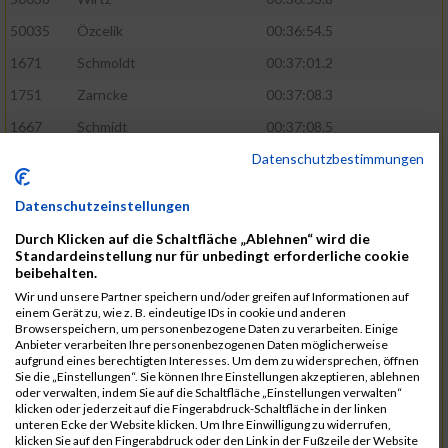
50035
Özcelik
00:36:54.5
1671
Schmoldt
00:37:01.2
1751
Zarncke
00:37:08.3
1667
Schmidt
00:37:08.5
Datenschutzbestimmungen
1691
Sonnenberg
00:37:08.8
1754
Zimmermann
00:37:22.0
Datenschutzeinstellungen
1580
Manemann
00:37:24.0
Durch Klicken auf die Schaltfläche „Ablehnen“ wird die
1526
Jelinek
00:37:24.8
Standardeinstellung nur für unbedingt erforderliche cookie
beibehalten.
1428
Brüning
00:37:30.2
Wir und unsere Partner speichern und/oder greifen auf Informationen auf
einem Gerät zu, wie z. B. eindeutige IDs in cookie und anderen
1586
Mau
00:37:35.5
Browserspeichern, um personenbezogene Daten zu verarbeiten. Einige
Anbieter verarbeiten Ihre personenbezogenen Daten möglicherweise
1670
Schmoldt
00:37:36.5
aufgrund eines berechtigten Interesses. Um dem zu widersprechen, öffnen
Sie die „Einstellungen“. Sie können Ihre Einstellungen akzeptieren, ablehnen
1753
Zimbal
00:37:41.5
oder verwalten, indem Sie auf die Schaltfläche „Einstellungen verwalten“
klicken oder jederzeit auf die Fingerabdruck-Schaltfläche in der linken
1513
Heynen
00:37:42.0
unteren Ecke der Website klicken. Um Ihre Einwilligung zu widerrufen,
klicken Sie auf den Fingerabdruck oder den Link in der Fußzeile der Website
1722
Walther
00:37:43.0