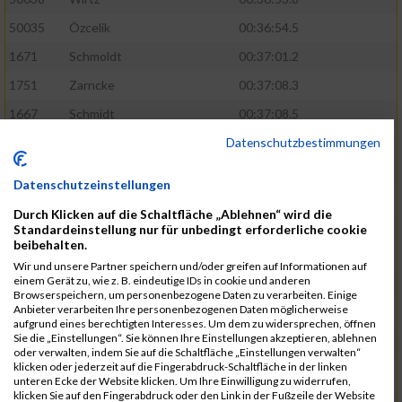
50035
Özcelik
00:36:54.5
1671
Schmoldt
00:37:01.2
1751
Zarncke
00:37:08.3
1667
Schmidt
00:37:08.5
Datenschutzbestimmungen
1691
Sonnenberg
00:37:08.8
1754
Zimmermann
00:37:22.0
Datenschutzeinstellungen
1580
Manemann
00:37:24.0
Durch Klicken auf die Schaltfläche „Ablehnen“ wird die
1526
Jelinek
00:37:24.8
Standardeinstellung nur für unbedingt erforderliche cookie
beibehalten.
1428
Brüning
00:37:30.2
Wir und unsere Partner speichern und/oder greifen auf Informationen auf
einem Gerät zu, wie z. B. eindeutige IDs in cookie und anderen
1586
Mau
00:37:35.5
Browserspeichern, um personenbezogene Daten zu verarbeiten. Einige
Anbieter verarbeiten Ihre personenbezogenen Daten möglicherweise
1670
Schmoldt
00:37:36.5
aufgrund eines berechtigten Interesses. Um dem zu widersprechen, öffnen
Sie die „Einstellungen“. Sie können Ihre Einstellungen akzeptieren, ablehnen
1753
Zimbal
00:37:41.5
oder verwalten, indem Sie auf die Schaltfläche „Einstellungen verwalten“
klicken oder jederzeit auf die Fingerabdruck-Schaltfläche in der linken
1513
Heynen
00:37:42.0
unteren Ecke der Website klicken. Um Ihre Einwilligung zu widerrufen,
klicken Sie auf den Fingerabdruck oder den Link in der Fußzeile der Website
1722
Walther
00:37:43.0