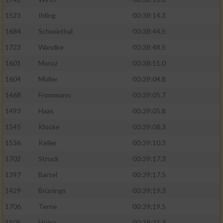
Speichern von oder Zugriff auf Informationen
auf einem Endgerät
1523
Ihling
00:38:14.3
Verwendung reduzierter Daten zur Auswahl
1684
Schwiethal
00:38:44.5
von Werbeanzeigen
1723
Wandke
00:38:48.5
Erstellung von Profilen für personalisierte
1601
Moroz
00:38:51.0
Werbung
1604
Müller
00:39:04.8
Verwendung von Profilen zur Auswahl
1468
Frommann
00:39:05.7
personalisierter Werbung
1493
Haas
00:39:05.8
Erstellung von Profilen zur Personalisierung
1545
Klocke
00:39:08.3
von Inhalten
1536
Keller
00:39:10.3
Verwendung von Profilen zur Auswahl
1702
Struck
00:39:17.3
personalisierter Inhalte
1397
Bartel
00:39:17.5
Messung der Werbeleistung
1429
Brünings
00:39:19.3
1706
Terne
00:39:19.5
Messung der Performance von Inhalten
1505
Heinz
00:39:21.3