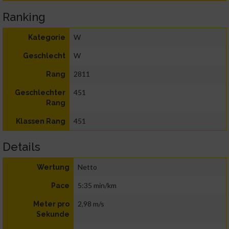
Ranking
W
Kategorie
W
Geschlecht
2811
Rang
451
Geschlechter
Rang
451
Klassen Rang
Details
Netto
Wertung
5:35 min/km
Pace
2,98 m/s
Meter pro
Sekunde