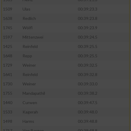
1509
Ulas
00:39:23.3
Analyse von Zielgruppen durch Statistiken
oder Kombinationen von Daten aus
1638
Redlich
00:39:23.8
verschiedenen Quellen
1745
Wölfl
00:39:23.9
Entwicklung und Verbesserung der Angebote
1597
Mittenzwei
00:39:24.5
1425
Reinfeld
00:39:25.5
Verwendung reduzierter Daten zur Auswahl
von Inhalten
1648
Repp
00:39:25.5
1729
Weiner
00:39:32.5
IAB-Besonderheiten:
1641
Reinfeld
00:39:32.8
Verwendung genauer Standortdaten
1730
Weiner
00:39:33.0
1755
Mandapathil
00:39:38.2
Geräte anhand von aktiv angeforderten
Informationen identifizieren
1440
Curwen
00:39:47.5
Nicht-IAB-Verarbeitungszwecke:
1533
Kagerah
00:39:48.0
Notwendig
1498
Harms
00:39:48.8
1717
Von Bargen
00:39:48.8